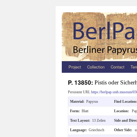
Project
Collection
Contact
Ter
Zum
Inhalt
P. 13850:
Pistis oder Sicher
springen
Persistent URL
https://berlpap.smb.museum/03
Material:
Papyrus
Find Locatio
Form:
Blatt
Location:
Pap
Text Layout:
13 Zeilen
Side and Dire
Language:
Griechisch
Other Side:
un