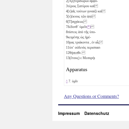
2
[Ἀρ]τεμιδώρωι ἀμφο-
3
τέροις Σατύρου καὶ
4
[τ]αῖς τούτων γυναιξὶ καὶ
5
[τ]έκνοις τ̣ῶ̣ν̣ ἀ̣π̣ὸ̣
6
[Τ]αγχάεως
7
δέδονθʼ ὑμεῖν
(*)
8
πίστεις ἀπὸ τῆς ὑπο-
9
κειμένης ὡ̣ς̣ ἡμέ-
10
ρας τριάκοντα
, ἐν αἷς
11
ὑπʼ οὐδενὸς περισπασ-
12
θ̣ή̣σ̣ε̣σ̣θε.
13
(ἔτους)
ε
Μεσορήι
Apparatus
^
7. ὑμῖν
Any Questions or Comments?
Impressum
Datenschutz