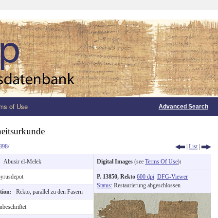
ms of Use
Advanced Search
heitsurkunde
898/
|
List
|
n:
Abusir el-Melek
Digital Images
(see
Terms Of Use
)
:
yrusdepot
P. 13850, Rekto
600 dpi
DFG-Viewer
Status:
Restaurierung abgeschlossen
ction:
Rekto, parallel zu den Fasern
beschriftet