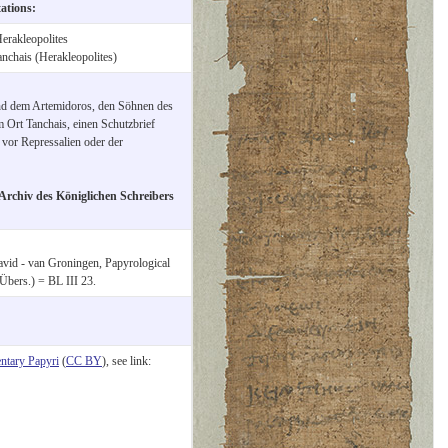
tations:
erakleopolites
anchais (Herakleopolites)
und dem Artemidoros, den Söhnen des
 Ort Tanchais, einen Schutzbrief
 vor Repressalien oder der
Archiv des Königlichen Schreibers
vid - van Groningen, Papyrological
 Übers.) = BL III 23.
tary Papyri
(
CC BY
), see link: