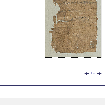
|
List
|