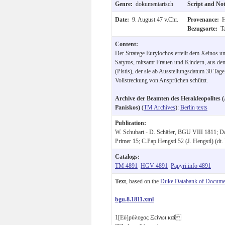
Genre:
dokumentarisch
Script and No
Date:
9. August 47 v.Chr.
Provenance:
H
Bezugsorte:
T
Content:
Der Stratege Eurylochos erteilt dem Xeinos 
Satyros, mitsamt Frauen und Kindern, aus dem
(Pistis), der sie ab Ausstellungsdatum 30 Tage
Vollstreckung von Ansprüchen schützt.
Archive der Beamten des Herakleopolites (
Paniskos)
(
TM Archives
):
Berlin texts
Publication:
W. Schubart - D. Schäfer, BGU VIII 1811; Da
Primer 15; C.Pap.Hengstl 52 (J. Hengstl) (dt.
Catalogs:
TM 4891
HGV 4891
Papyri.info 4891
Text
, based on the
Duke Databank of Documen
bgu.8.1811.xml
1
[Εὐ]ρύλοχος Ξείνωι καὶ