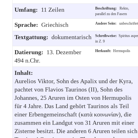
Umfang:
11 Zeilen
Beschriftung:
Rekto,
parallel zu den Fasern
Sprache:
Griechisch
Andere Seite:
unbeschriftet
Textgattung:
dokumentarisch
Schreibweise:
Spiritus aspe
in Z. 9
Datierung:
13. Dezember
Herkunft:
Hermupolis
494 n.Chr.
Inhalt:
Aurelios Viktor, Sohn des Apalix und der Kyra,
pachtet von Flavios Taurinos (II), Sohn des
Johannes, 25 Aruren im Osten von Hermupolis
für 4 Jahre. Das Land gehört Taurinos als Teil
einer Erbengemeinschaft (κατὰ κοινωνίαν), die
zusammen ein Landgut von 31 Aruren mit einer
Zisterne besitzt. Die anderen 6 Aruren teilen sich