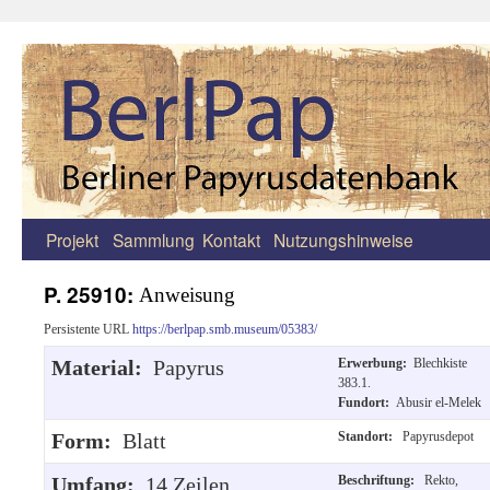
Projekt
Sammlung
Kontakt
Nutzungshinweise
Zum
Inhalt
P. 25910:
Anweisung
springen
Persistente URL
https://berlpap.smb.museum/05383/
Material:
Papyrus
Erwerbung:
Blechkiste
383.1.
Fundort:
Abusir el-Melek
Form:
Blatt
Standort:
Papyrusdepot
Umfang:
14 Zeilen
Beschriftung:
Rekto,