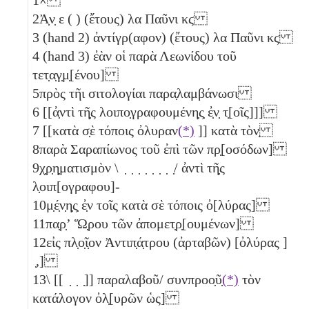
2
Ἀ̣ν̣
ε
( ) (ἔτους)
λα
Παῦνι
κϛ
3
(hand 2) ἀντίγρ(αφον) (ἔτους)
λα
Παῦνι
κϛ
4
(hand 3) ἐὰν οἱ παρὰ Λεωνίδου τοῦ
τετ̣α̣γ̣μ̣[ένου]
5
πρὸς τῆι σιτολογίαι παρα̣λαμβάνωσι
6
[[ἀ̣ντὶ τῆ̣ς λοιπο̣γραφουμένη̣ς̣ ἐ̣ν̣ τ̣[οῖς]]]
7
[[κατὰ σ̣ὲ τόποις ὀλυραν
(*)
]] κατὰ τὸν̣
8
παρὰ Σαραπίωνος τοῦ ἐπὶ τῶν πρ̣[οσόδων]
9
χ̣ρ̣η̣ματισμὸν \ ̣ ̣ ̣ ̣ ̣ ̣ ̣ ̣/ ἀντὶ τῆ̣ς
λ̣οιπ[ογραφου]-
10
μ̣έ̣ν̣η̣ς̣ ἐ̣ν τοῖς κατὰ σὲ τόποις ὀ[λύρας]
11
πα̣ρ̣ʼ Ὥ̣ρου τῶν ἀπομετ̣ρ̣[ουμένων]
12
εἰς πλ̣ο̣ῖ̣ον Ἀντιπ̣ά̣τρου (ἀρταβῶν) [ὀλύρας ]
̣,]
13
\ [[ ̣ ̣ ̣]] παραλαβοῦ/ συνπροο̣ῦ̣
(*)
τὸν
κατάλογον ὀλ̣[υρῶν ὡς]