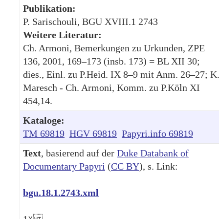
Publikation:
P. Sarischouli, BGU XVIII.1 2743
Weitere Literatur:
Ch. Armoni, Bemerkungen zu Urkunden, ZPE
136, 2001, 169–173 (insb. 173) = BL XII 30;
dies., Einl. zu P.Heid. IX 8–9 mit Anm. 26–27; K
Maresch - Ch. Armoni, Komm. zu P.Köln XI
454,14.
Kataloge:
TM 69819
HGV 69819
Papyri.info 69819
Text
, basierend auf der
Duke Databank of
Documentary Papyri
(
CC BY
), s. Link:
bgu.18.1.2743.xml
1
☓