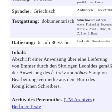
parallel zu den Fasern
Sprache:
Griechisch
Andere Seite:
unbeschriftet
Textgattung:
dokumentarisch
Schreibweise:
auf dem
oberen Freirand ein liegendes
Kreuz, Z. 2 von 2. Hand, ab
Z. 3 von 3. Hand
Datierung:
6. Juli 86 v.Chr.
Herkunft:
Herakleopolites
Inhalt:
Abschrift einer Anweisung über eine Lieferung
von Emmer durch den Sitologen Leonides gemäß
der Anweisung des ἐπὶ τῶν προσόδων Sarapion.
Bearbeitungsvermerke aus dem Büro des
Königlichen Schreibers.
Archiv des Peteimuthes
(
TM Archives
):
Berliner Texte