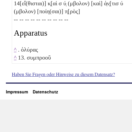
14
[εἴ(θισται)] κ̣[αὶ σ
ύ̣
(μβολον) [καὶ] ἀ̣ν̣[τισ
ύ
(μβολον) [ποίη(σαι)] π̣[ρὸς]
-- -- -- -- -- -- -- -- -- --
Apparatus
^
. ὀλύρας
^
13. συμπροοῦ
Haben Sie Fragen oder Hinweise zu diesem Datensatz?
Impressum
Datenschutz