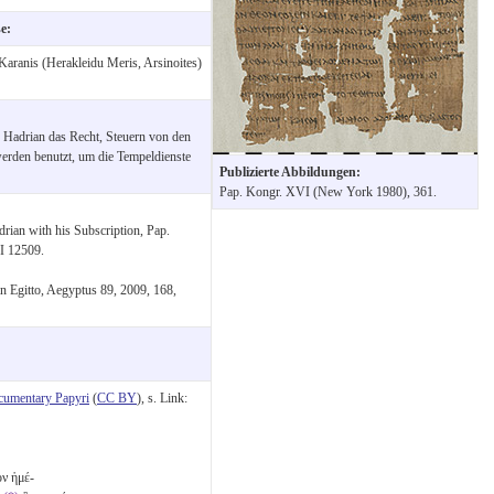
se:
Karanis (Herakleidu Meris, Arsinoites)
r Hadrian das Recht, Steuern von den
rden benutzt, um die Tempeldienste
Publizierte Abbildungen:
Pap. Kongr. XVI (New York 1980), 361.
drian with his Subscription, Pap.
I 12509.
i in Egitto, Aegyptus 89, 2009, 168,
cumentary Papyri
(
CC BY
), s. Link:
ὸν ἡμέ-