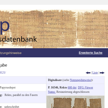
tzungshinweise
Erweiterte Suche
gabe
4121/
|
Liste
|
Digitalisate
(siehe
Nutzungshinweise
)
:
Papyrusdepot
P. 16546, Rekto
600 dpi
DFG-Viewer
Status:
Restaurierung abgeschlossen
ng:
Rekto, parallel zu den Fasern
te:
unbeschriftet