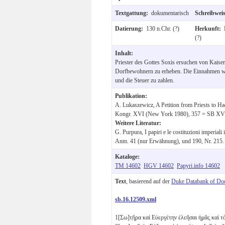
Textgattung:
dokumentarisch
Schreibwei
Datierung:
130 n.Chr. (?)
Herkunft:
(?)
Inhalt:
Priester des Gottes Soxis ersuchen von Kaise
Dorfbewohnern zu erheben. Die Einnahmen we
und die Steuer zu zahlen.
Publikation:
A. Lukaszewicz, A Petition from Priests to Ha
Kongr. XVI (New York 1980), 357 = SB XV
Weitere Literatur:
G. Purpura, I papiri e le costituzioni imperial
Anm. 41 (nur Erwähnung), und 190, Nr. 215.
Kataloge:
TM 14602
HGV 14602
Papyri.info 14602
Text
, basierend auf der
Duke Databank of Do
sb.16.12509.xml
1
[Σω]τ̣ῆρα καὶ Εὐεργέτην ἐλεῆσαι ἡμᾶς̣ καὶ τ