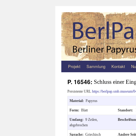
Projekt
Sammlung
Kontakt
Nu
Zum
Inhalt
P. 16546:
Schluss einer Ein
springen
Persistente URL
https://berlpap.smb.museum/0
Material:
Papyrus
Form:
Blatt
Standort:
Umfang:
9 Zeilen,
Beschriftu
abgebrochen
Sprache:
Griechisch
Andere Sei