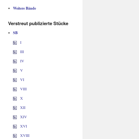
Weitere Bände
Verstreut publizierte Stücke
SB
I
III
IV
V
VI
VIII
X
XII
XIV
XVI
XVIII