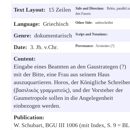
Text Layout:
15 Zeilen
Side and Direction:
Rekto, parallel z
den Fasern
Language:
Griechisch
Other Side:
unbeschriftet
Genre:
dokumentarisch
Script and Notations:
Date:
3. Jh. v.Chr.
Provenance:
Arsinoites (?)
Content:
Eingabe eines Beamten an den Gaustrategen (?)
mit der Bitte, eine Frau aus seinem Haus
auszuquartieren. Horos, der Königliche Schreibe
(βασιλικὸς γραμματεύς), und der Vorsteher der
Gaumetropole sollen in die Angelegenheit
einbezogen werden.
Publication:
W. Schubart, BGU III 1006 (mit Index, S. 9 = BL