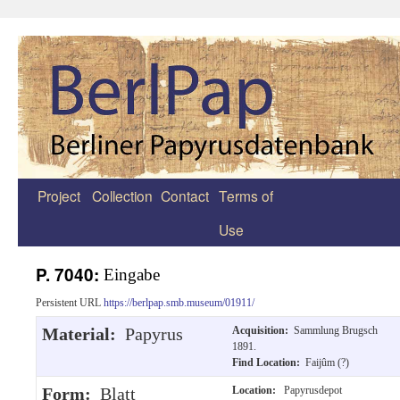
Project
Collection
Contact
Terms of
Zum
Use
Inhalt
springen
P. 7040:
Eingabe
Persistent URL
https://berlpap.smb.museum/01911/
Material:
Papyrus
Acquisition:
Sammlung Brugsch
1891.
Find Location:
Faijûm (?)
Form:
Blatt
Location:
Papyrusdepot