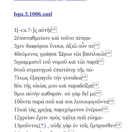
bgu.3.1006.xml
1
[-ca.?-]ς̣ αὐτῆι
2
ἐπισταθμεύειν καὶ τοῦτο πέπρα-
3
χεν διαφόρου ἕνεκα, ἀξιῶ οὖν σε
4
δεόμενος γράψαι Ὥρωι τῶι βασιλικῶι
5
γραμματεῖ τοῦ νομοῦ καὶ τῶι παρὰ
6
τοῦ στρατηγοῦ ἐπιστάτηι τῆς πό-
7
λεως ἐξαγαγεῖν τὴν γυναῖκα
8
ἐκ τῆς οἰκίας μου καὶ παραδεῖξαί
9
μοι αὐτὴν καθαράν. οὐ γὰρ δεῖ με
10
ὄντα παρὰ σοῦ καί σοι λειτουργοῦντα
11
καὶ̣ τ̣ὰ̣ς̣ χ̣ρ̣ε̣ί̣α̣ς̣ παρεχόμενον ἑτέρων
12
χρείαν ἔχειν πρὸς τ̣α̣ῦ̣τ̣α̣ σ̣ο̣ῦ̣ εὐημε-
13
ροῦντος
(*)
, οὐδ̣ὲ̣ γὰρ ἐν τοῖς ἔμπροσθεν