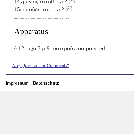
14
χρόνοις ἐσταθ -ca.?-
15
κία οὐ̣δέποτε -ca.?-
-- -- -- -- -- -- -- -- -- --
Apparatus
^
12. bgu 3 p.9: ὑ̣σ̣τ̣ε̣ροῦντοσ prev. ed.
Any Questions or Comments?
Impressum
Datenschutz