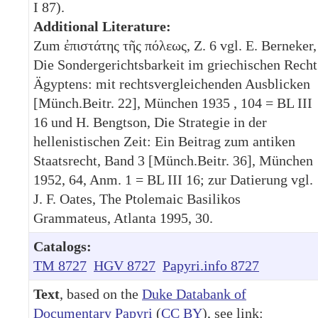
I 87).
Additional Literature:
Zum ἐπιστάτης τῆς πόλεως, Z. 6 vgl. E. Berneker,
Die Sondergerichtsbarkeit im griechischen Recht
Ägyptens: mit rechtsvergleichenden Ausblicken
[Münch.Beitr. 22], München 1935 , 104 = BL III
16 und H. Bengtson, Die Strategie in der
hellenistischen Zeit: Ein Beitrag zum antiken
Staatsrecht, Band 3 [Münch.Beitr. 36], München
1952, 64, Anm. 1 = BL III 16; zur Datierung vgl.
J. F. Oates, The Ptolemaic Basilikos
Grammateus, Atlanta 1995, 30.
Catalogs:
TM 8727
HGV 8727
Papyri.info 8727
Text
, based on the
Duke Databank of
Documentary Papyri
(
CC BY
), see link: