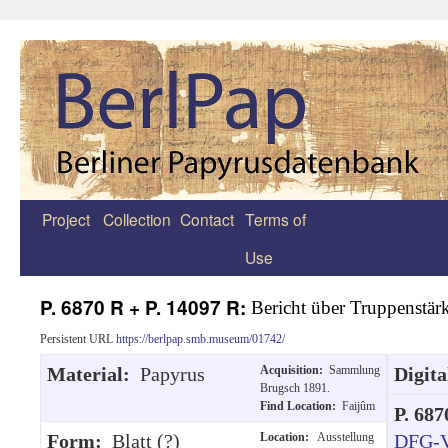
Project
Collection
Contact
Terms of
Zum
Use
Inhalt
springen
P. 6870 R + P. 14097 R:
Bericht über Truppenstär
Persistent URL
https://berlpap.smb.museum/01742/
Material:
Papyrus
Acquisition:
Sammlung
Digita
Brugsch 1891.
Find Location:
Faijûm
P. 687
Form:
Blatt (?)
Location:
Ausstellung
DFG-V