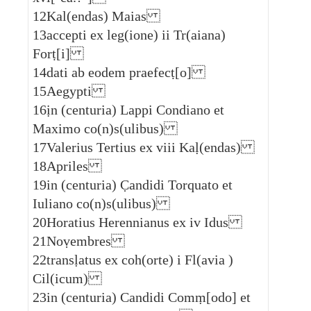
12
Kal(endas) Maias
13
accepti ex leg(ione) ii Tr(aiana)
Forṭ[i]
14
dati ab eodem praefecṭ[o]
15
Aegypti
16
ịn (centuria) Lappi Condiano et
Maximo co(n)s(ulibus)
17
Valerius Tertius ex viii Kaḷ(endas)
18
Apriles
19
in (centuria) C̣andidi Torquato et
Iuliano co(n)s(ulibus)
20
Horatius Herennianus ex iv Idus
21
Noṿembres
22
transḷatus ex coh(orte) i Fl(avia )
Cil(icum)
23
in (centuria) Candidi Comṃ[odo] et