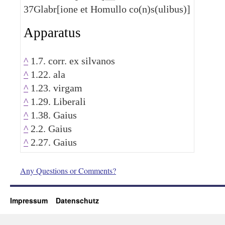
37
Glabr[ione et Homullo co(n)s(ulibus)]
Apparatus
^
1.7. corr. ex silvanos
^
1.22. ala
^
1.23. virgam
^
1.29. Liberali
^
1.38. Gaius
^
2.2. Gaius
^
2.27. Gaius
Any Questions or Comments?
Impressum
Datenschutz