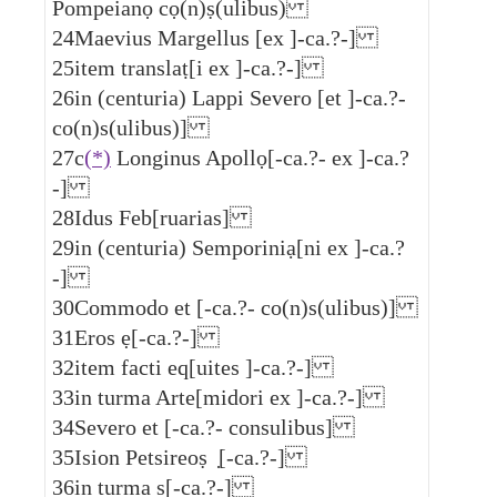
Pompeianọ cọ(n)ṣ(ulibus)
24
Maevius Margellus [ex ]-ca.?-]
25
item translaṭ[i ex ]-ca.?-]
26
in (centuria) Lappi Severo [et ]-ca.?-
co(n)s(ulibus)]
27
c
(*)
Longinus Apollọ[-ca.?- ex ]-ca.?
-]
28
Idus Feb[ruarias]
29
in (centuria) Semporiniạ[ni ex ]-ca.?
-]
30
Commodo et [-ca.?- co(n)s(ulibus)]
31
Eros ẹ[-ca.?-]
32
item facti eq[uites ]-ca.?-]
33
in turma Arte[midori ex ]-ca.?-]
34
Severo et [-ca.?- consulibus]
35
Ision Petsireoṣ ̣[-ca.?-]
36
in turma s[-ca.?-]