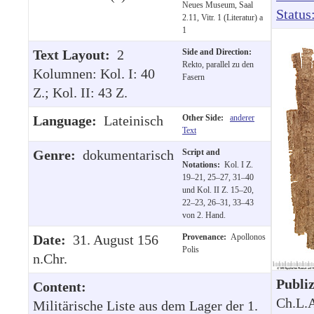
Neues Museum, Saal
Status
2.11, Vitr. 1 (Literatur) a
1
Text Layout:
2
Side and Direction:
Rekto, parallel zu den
Kolumnen: Kol. I: 40
Fasern
Z.; Kol. II: 43 Z.
Language:
Lateinisch
Other Side:
anderer
Text
Genre:
dokumentarisch
Script and
Notations:
Kol. I Z.
19–21, 25–27, 31–40
und Kol. II Z. 15–20,
22–23, 26–31, 33–43
von 2. Hand.
Date:
31. August 156
Provenance:
Apollonos
Polis
n.Chr.
Publi
Content:
Ch.L.A
Militärische Liste aus dem Lager der 1.