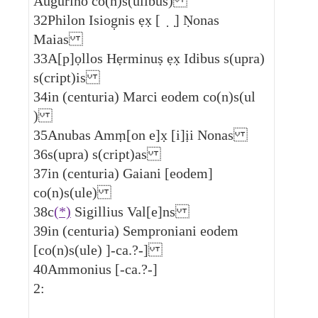
Augurino co(n)s(ulibus)
32
Philon Isiog̣nis ẹx̣ [ ̣ ̣] Ṇonas
Maias
33
A[p]ọllos Hẹrminuṣ ẹx̣ Idibus s(upra)
s(cript)is
34
in (centuria) Marci eodem co(n)s(ul
)
35
Anubas Amṃ[on e]x̣ [i]ịi Nonas
36
s(upra) s(cript)as
37
in (centuria) Gaiani [eodem]
co(n)s(ule)
38
c
(*)
Sigillius Val[e]ns
39
in (centuria) Semproniani eodem
[co(n)s(ule) ]-ca.?-]
40
Ammonius [-ca.?-]
2: