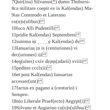
7
Quir(ina) Siḷvanus
(*)
ḍọmo Thubursi-
8
ca militare coepit ex ix Kal(endas) Ma-
9
ias Commodo et Laterano
co(n)s(ulibus)
10
loco Alli Pudentilli
11
prịdie Kal(endas) Ṣeptembres
12
summa ṃ ̣ ̣ ̣ ̣ ̣ẹ Kal(endas) dv
13
Ianuariaṣ ịn is (centuriones) vi
dec(uriones) iịi
14
ẹq̣(uites) cxiv dṛọṃ(adarii) xviiii
15
pedites ccclxiii
16
et post Kal(endas) Ianuarias
accesser(unt)
17
factus ex p̣ạg̣ạno a (centurio) i
Sempro-
18
nio Liberale Praef(ecto) Aegypt(i)
19
Silvano et Augurino co(n)s(ulibus)