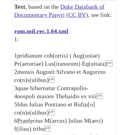
Text
, based on the
Duke Databank of
Documentary Papyri
(
CC BY
), see link:
rom.mil.rec.1.64.xml
1:
1
pridianum coh(ortis) ị Aug(ustae)
Pr(aetoriae) Lus(itanorum) Eq(uitata)
2
mensis Augusti Silvano et Augurino
co(n)s(ulibus)
3
quae hibernatur Contrapollo-
4
nospoli maiore Thebaidis ex viii
5
Idus Iulias Pontiano et Rufịṇ[o]
co(n)s(ulibus)
6
P̣ṛạẹf̣ẹctus M(arcus) Ịulịus M(arci)
f(ilius) tribu