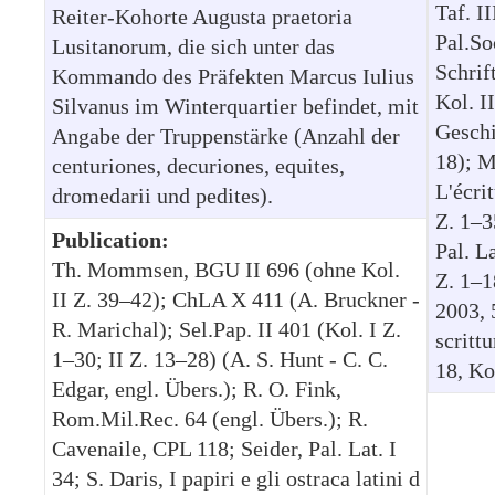
Taf. I
Reiter-Kohorte Augusta praetoria
Pal.So
Lusitanorum, die sich unter das
Schrift
Kommando des Präfekten Marcus Iulius
Kol. I
Silvanus im Winterquartier befindet, mit
Geschic
Angabe der Truppenstärke (Anzahl der
18); M
centuriones, decuriones, equites,
L'écri
dromedarii und pedites).
Z. 1–3
Publication:
Pal. La
Th. Mommsen, BGU II 696 (ohne Kol.
Z. 1–1
II Z. 39–42); ChLA X 411 (A. Bruckner -
2003, 
R. Marichal); Sel.Pap. II 401 (Kol. I Z.
scritt
1–30; II Z. 13–28) (A. S. Hunt - C. C.
18, Ko
Edgar, engl. Übers.); R. O. Fink,
Rom.Mil.Rec. 64 (engl. Übers.); R.
Cavenaile, CPL 118; Seider, Pal. Lat. I
34; S. Daris, I papiri e gli ostraca latini d