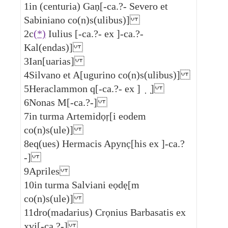
1
in (centuria) Gaṇ[-ca.?- Severo et
Sabiniano co(n)s(ulibus)]
2
c
(*)
Iulius [-ca.?- ex ]-ca.?-
Kal(endas)]
3
Ian[uarias]
4
Silvano et A[ugurino co(n)s(ulibus)]
5
Heraclammon q[-ca.?- ex ] ̣ ̣]
6
Nonas M[-ca.?-]
7
in turma Artemidọṛ[i eodem
co(n)s(ule)]
8
eq(ues) Hermacis Apync̣[his ex ]-ca.?
-]
9
Apriles
10
in turma Salviani eọdẹ[m
co(n)s(ule)]
11
dro(madarius) Crọnius Barbasatis ex
xvi[-ca.?-]