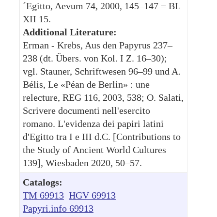
´Egitto, Aevum 74, 2000, 145–147 = BL
XII 15.
Additional Literature:
Erman - Krebs, Aus den Papyrus 237–
238 (dt. Übers. von Kol. I Z. 16–30);
vgl. Stauner, Schriftwesen 96–99 und A.
Bélis, Le «Péan de Berlin» : une
relecture, REG 116, 2003, 538; O. Salati,
Scrivere documenti nell'esercito
romano. L'evidenza dei papiri latini
d'Egitto tra I e III d.C. [Contributions to
the Study of Ancient World Cultures
139], Wiesbaden 2020, 50–57.
Catalogs:
TM 69913
HGV 69913
Papyri.info 69913