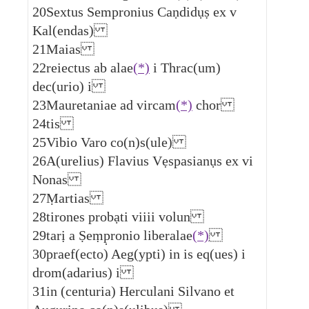
20
Sextus Sempronius Caṇdidụṣ ex v
Kal(endas)
21
Maias
22
reiectus ab alae
(*)
i Thrac(um)
dec(urio) i
23
Mauretaniae ad vircam
(*)
chor
24
tis
25
Vibio Varo co(n)s(ule)
26
A(urelius) Flavius Vẹspasianụs ex vi
Nonas
27
Ṃartias
28
tirones probạti viiii volun
29
tarị a Ṣeṃp̣ronio liberalae
(*)
30
praef(ecto) Aeg(ypti) in is eq(ues) i
drom(adarius) i
31
in (centuria) Herculani Silvano et