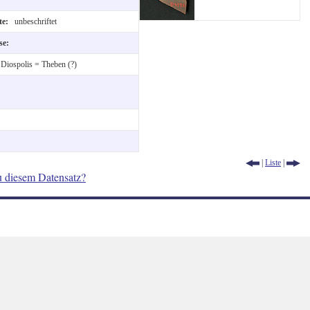
ite:
unbeschriftet
ise:
:
Diospolis = Theben (?)
|
Liste
|
u diesem Datensatz?