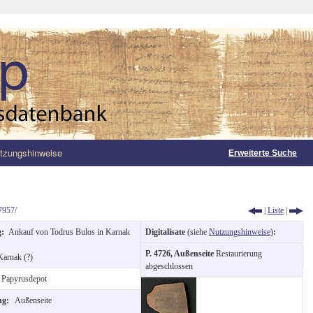
tzungshinweise
Erweiterte Suche
7957/
|
Liste
|
g:
Ankauf von Todrus Bulos in Karnak
Digitalisate
(siehe
Nutzungshinweise
)
:
P. 4726, Außenseite
Restaurierung
Karnak (?)
abgeschlossen
Papyrusdepot
ung:
Außenseite