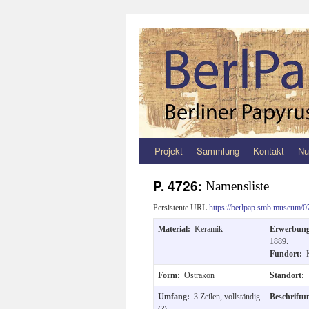
Projekt
Sammlung
Kontakt
Nu
Zum
Inhalt
P. 4726:
Namensliste
springen
Persistente URL
https://berlpap.smb.museum/0
Material:
Keramik
Erwerbun
1889.
Fundort:
Form:
Ostrakon
Standort:
Umfang:
3 Zeilen, vollständig
Beschrift
(?)