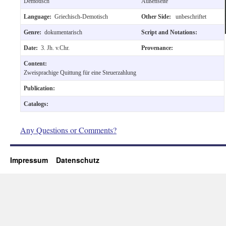
Demotisch
Außenseite
Language:
Griechisch-Demotisch
Other Side:
unbeschriftet
Genre:
dokumentarisch
Script and Notations:
Date:
3. Jh. v.Chr.
Provenance:
Content:
Zweisprachige Quittung für eine Steuerzahlung
Publication:
Catalogs:
Any Questions or Comments?
Impressum
Datenschutz