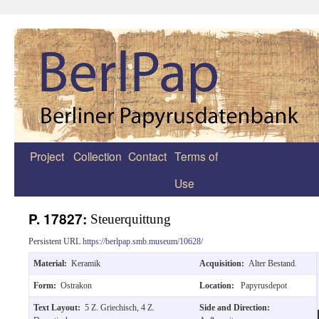
Project
Collection
Contact
Terms of
Zum
Use
Inhalt
springen
P. 17827:
Steuerquittung
Persistent URL
https://berlpap.smb.museum/10628/
Material:
Keramik
Acquisition:
Alter Bestand.
Form:
Ostrakon
Location:
Papyrusdepot
Text Layout:
5 Z. Griechisch, 4 Z.
Side and Direction: