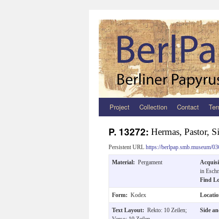
Project
Collection
Contact
Ter
Zum
Inhalt
P. 13272:
Hermas, Pastor, S
springen
Persistent URL
https://berlpap.smb.museum/03
Material:
Pergament
Acquis
in Esch
Find L
Form:
Kodex
Locati
Text Layout:
Rekto: 10 Zeilen;
Side an
Verso: 10 Zeilen.