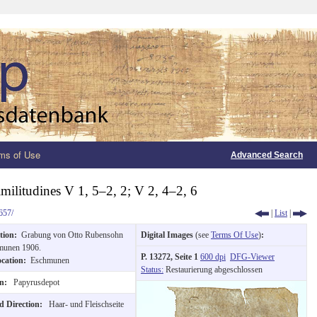
ms of Use
Advanced Search
imilitudines V 1, 5–2, 2; V 2, 4–2, 6
657/
|
List
|
ition:
Grabung von Otto Rubensohn
Digital Images
(see
Terms Of Use
)
:
munen 1906.
P. 13272, Seite 1
600 dpi
DFG-Viewer
ocation:
Eschmunen
Status:
Restaurierung abgeschlossen
on:
Papyrusdepot
d Direction:
Haar- und Fleischseite