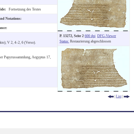
Side:
Fortsetzung des Textes
and Notations:
ance:
P. 13272, Seite 2
600 dpi
DFG-Viewer
Status:
Restaurierung abgeschlossen
kto); V 2, 4–2, 6 (Verso).
liner Papyrussammlung, Aegyptus 17,
|
List
|