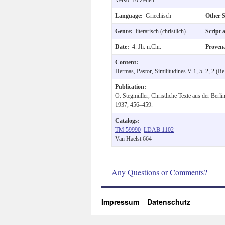
Language:
Griechisch
Other 
Genre:
literarisch (christlich)
Script 
Date:
4. Jh. n.Chr.
Proven
Content:
Hermas, Pastor, Similitudines V 1, 5–2, 2 (Re
Publication:
O. Stegmüller, Christliche Texte aus der Ber
1937, 456–459.
Catalogs:
TM 59990
LDAB 1102
Van Haelst 664
Any Questions or Comments?
Impressum
Datenschutz