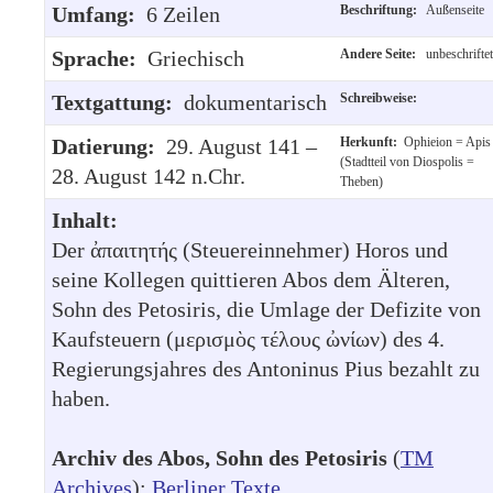
Umfang:
6 Zeilen
Beschriftung:
Außenseite
Sprache:
Griechisch
Andere Seite:
unbeschriftet
Textgattung:
dokumentarisch
Schreibweise:
Datierung:
29. August 141 –
Herkunft:
Ophieion = Apis
(Stadtteil von Diospolis =
28. August 142 n.Chr.
Theben)
Inhalt:
Der ἀπαιτητής (Steuereinnehmer) Horos und
seine Kollegen quittieren Abos dem Älteren,
Sohn des Petosiris, die Umlage der Defizite von
Kaufsteuern (μερισμὸς τέλους ὠνίων) des 4.
Regierungsjahres des Antoninus Pius bezahlt zu
haben.
Archiv des Abos, Sohn des Petosiris
(
TM
Archives
):
Berliner Texte