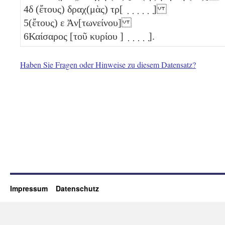
4
δ
(ἔτους) δραχ(μὰς) τρ[ ̣ ̣ ̣ ̣ ̣ ̣]
5
(ἔτους)
ε
Ἀν[τωνείνου]
6
Καίσαρος [τοῦ κυρίου ] ̣ ̣ ̣ ̣ ̣].
Haben Sie Fragen oder Hinweise zu diesem Datensatz?
Impressum
Datenschutz