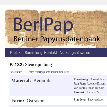
Projekt
Sammlung
Kontakt
Nutzungshinweise
Zum
Inhalt
P. 132:
Steuerquittung
springen
Persistente URL
https://berlpap.smb.museum/00589/
Material:
Keramik
Erwerbung:
Ankauf durch
Jean Pierre Adolphe Erman
von Todrus Bulos 1885/86.
Fundort:
Karnak (?)
Form:
Ostrakon
Standort:
Papyrusdepot