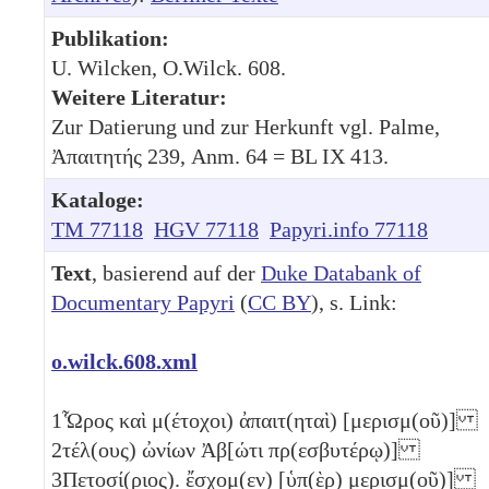
Publikation:
U. Wilcken, O.Wilck. 608.
Weitere Literatur:
Zur Datierung und zur Herkunft vgl. Palme,
Ἀπαιτητής 239, Anm. 64 = BL IX 413.
Kataloge:
TM 77118
HGV 77118
Papyri.info 77118
Text
, basierend auf der
Duke Databank of
Documentary Papyri
(
CC BY
), s. Link:
o.wilck.608.xml
1
Ὧρος καὶ μ(έτοχοι) ἀπαιτ(ηταὶ) [μερισμ(οῦ)]
2
τέλ(ους) ὠνίων Ἀβ[ώτι πρ(εσβυτέρῳ)]
3
Πετοσί(ριος). ἔσχομ(εν) [ὑπ(ὲρ) μερισμ(οῦ)]