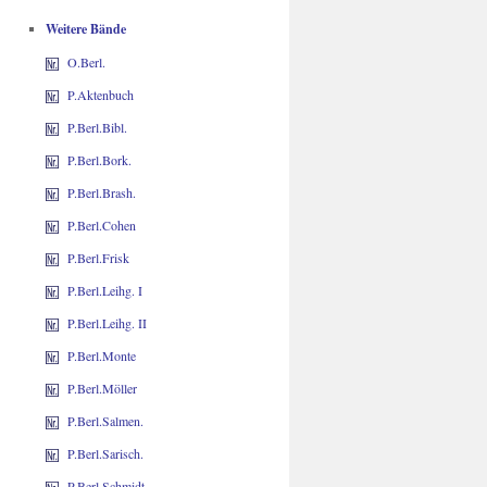
Weitere Bände
O.Berl.
P.Aktenbuch
P.Berl.Bibl.
P.Berl.Bork.
P.Berl.Brash.
P.Berl.Cohen
P.Berl.Frisk
P.Berl.Leihg. I
P.Berl.Leihg. II
P.Berl.Monte
P.Berl.Möller
P.Berl.Salmen.
P.Berl.Sarisch.
P.Berl.Schmidt