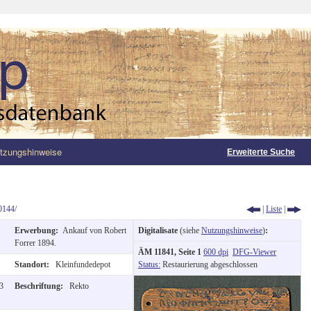
tzungshinweise
Erweiterte Suche
0144/
|
Liste
|
Erwerbung:
Ankauf von Robert
Digitalisate
(siehe
Nutzungshinweise
)
:
Forrer 1894.
ÄM 11841, Seite 1
600 dpi
DFG-Viewer
Standort:
Kleinfundedepot
Status:
Restaurierung abgeschlossen
 3
Beschriftung:
Rekto