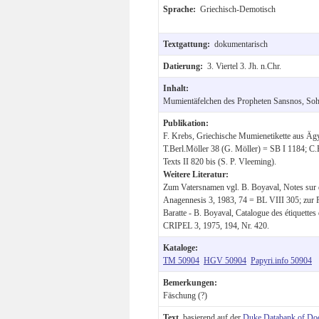
Sprache:
Griechisch-Demotisch
Textgattung:
dokumentarisch
Datierung:
3. Viertel 3. Jh. n.Chr.
Inhalt:
Mumientäfelchen des Propheten Sansnos, Soh
Publikation:
F. Krebs, Griechische Mumienetikette aus Ägy
T.Berl.Möller 38 (G. Möller) = SB I 1184; C.
Texts II 820 bis (S. P. Vleeming).
Weitere Literatur:
Zum Vatersnamen vgl. B. Boyaval, Notes sur 
Anagennesis 3, 1983, 74 = BL VIII 305; zur F
Baratte - B. Boyaval, Catalogue des étiquett
CRIPEL 3, 1975, 194, Nr. 420.
Kataloge:
TM 50904
HGV 50904
Papyri.info 50904
Bemerkungen:
Fäschung (?)
Text
, basierend auf der
Duke Databank of Do