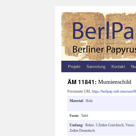
Projekt
Sammlung
Kontakt
Nu
Zum
Inhalt
ÄM 11841:
Mumienschild
springen
Persistente URL
https://berlpap.smb.museum/0
Material:
Holz
Form:
Tafel
Umfang:
Rekto: 3 Zeilen Griechisch; Verso:
Zeilen Demotisch.