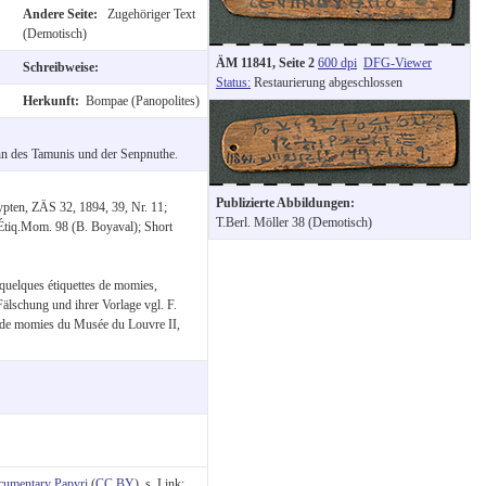
Andere Seite:
Zugehöriger Text
(Demotisch)
ÄM 11841, Seite 2
600 dpi
DFG-Viewer
Schreibweise:
Status:
Restaurierung abgeschlossen
Herkunft:
Bompae (Panopolites)
n des Tamunis und der Senpnuthe.
Publizierte Abbildungen:
pten, ZÄS 32, 1894, 39, Nr. 11;
T.Berl. Möller 38 (Demotisch)
Étiq.Mom. 98 (B. Boyaval); Short
quelques étiquettes de momies,
älschung und ihrer Vorlage vgl. F.
es de momies du Musée du Louvre II,
cumentary Papyri
(
CC BY
), s. Link: