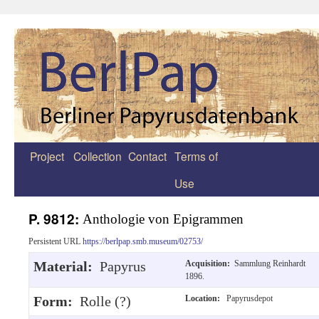
Project
Collection
Contact
Terms of
Zum
Use
Inhalt
springen
P. 9812:
Anthologie von Epigrammen
Persistent URL
https://berlpap.smb.museum/02753/
Material:
Papyrus
Acquisition:
Sammlung Reinhardt
1896.
Form:
Rolle (?)
Location:
Papyrusdepot