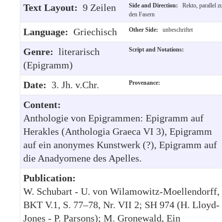
Text Layout:
9 Zeilen
Side and Direction:
Rekto, parallel z
den Fasern
Language:
Griechisch
Other Side:
unbeschriftet
Genre:
literarisch
Script and Notations:
(Epigramm)
Date:
3. Jh. v.Chr.
Provenance:
Content:
Anthologie von Epigrammen: Epigramm auf
Herakles (Anthologia Graeca VI 3), Epigramm
auf ein anonymes Kunstwerk (?), Epigramm auf
die Anadyomene des Apelles.
Publication:
W. Schubart - U. von Wilamowitz-Moellendorff,
BKT V.1, S. 77–78, Nr. VII 2; SH 974 (H. Lloyd-
Jones - P. Parsons); M. Gronewald, Ein