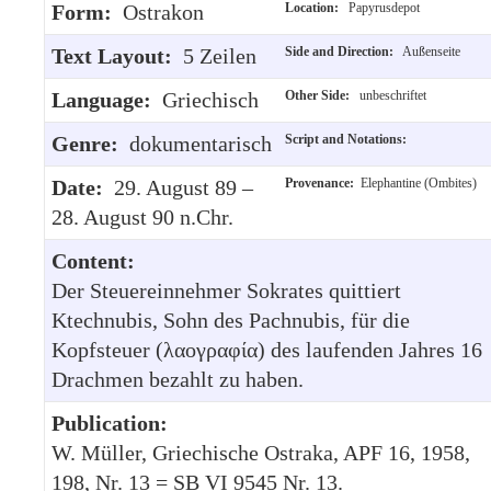
Form:
Ostrakon
Location:
Papyrusdepot
Text Layout:
5 Zeilen
Side and Direction:
Außenseite
Language:
Griechisch
Other Side:
unbeschriftet
Genre:
dokumentarisch
Script and Notations:
Date:
29. August 89 –
Provenance:
Elephantine (Ombites)
28. August 90 n.Chr.
Content:
Der Steuereinnehmer Sokrates quittiert
Ktechnubis, Sohn des Pachnubis, für die
Kopfsteuer (λαογραφία) des laufenden Jahres 16
Drachmen bezahlt zu haben.
Publication:
W. Müller, Griechische Ostraka, APF 16, 1958,
198, Nr. 13 = SB VI 9545 Nr. 13.