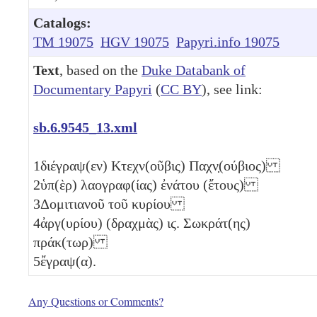
Catalogs:
TM 19075
HGV 19075
Papyri.info 19075
Text
, based on the
Duke Databank of
Documentary Papyri
(
CC BY
), see link:
sb.6.9545_13.xml
1
διέγραψ(εν) Κτεχν(οῦβις) Παχν̣(ούβιος)
2
ὑπ(ὲρ) λαογραφ(ίας) ἐνάτου (ἔτους)
3
Δομιτιανοῦ τοῦ κυρίου
4
ἀργ(υρίου) (δραχμὰς)
ιϛ
. Σωκράτ(ης)
πράκ(τωρ)
5
ἔγραψ(α).
Any Questions or Comments?