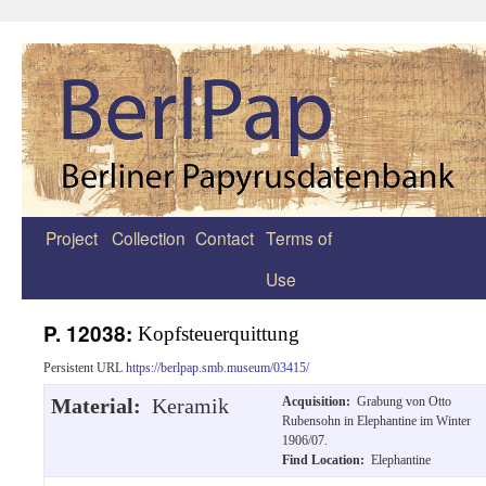
Project
Collection
Contact
Terms of
Zum
Use
Inhalt
springen
P. 12038:
Kopfsteuerquittung
Persistent URL
https://berlpap.smb.museum/03415/
Material:
Keramik
Acquisition:
Grabung von Otto
Rubensohn in Elephantine im Winter
1906/07.
Find Location:
Elephantine