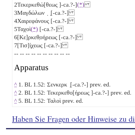
2
Τεκερκεθώ[θεως ]-ca.?-]
(*)
3
Μαγδώλων ̣ ̣[-ca.?-]
4
Χαιρεφάνους [-ca.?-]
5
Ταχοὶ
(*)
[-ca.?-]
6
[Κε]ρκεθ̣οήρεως [-ca.?-]
7
[Τισ]ί̣χεως [-ca.?-]
-- -- -- -- -- -- -- -- -- --
Apparatus
^
1. BL 1.52: Σενκερκ ̣[-ca.?-] prev. ed.
^
2. BL 1.52: Τεκερκεθο[ήρεως ]-ca.?-] prev. ed.
^
5. BL 1.52: Ταλοὶ prev. ed.
Haben Sie Fragen oder Hinweise zu d