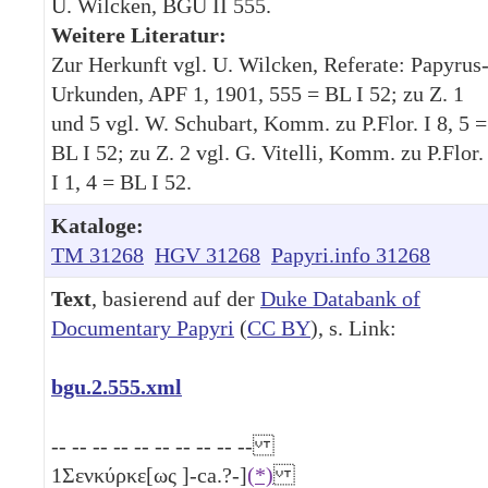
U. Wilcken, BGU II 555.
Weitere Literatur:
Zur Herkunft vgl. U. Wilcken, Referate: Papyrus
Urkunden, APF 1, 1901, 555 = BL I 52; zu Z. 1
und 5 vgl. W. Schubart, Komm. zu P.Flor. I 8, 5 =
BL I 52; zu Z. 2 vgl. G. Vitelli, Komm. zu P.Flor.
I 1, 4 = BL I 52.
Kataloge:
TM 31268
HGV 31268
Papyri.info 31268
Text
, basierend auf der
Duke Databank of
Documentary Papyri
(
CC BY
), s. Link:
bgu.2.555.xml
-- -- -- -- -- -- -- -- -- --
1
Σενκύρκε[ως ]-ca.?-]
(*)