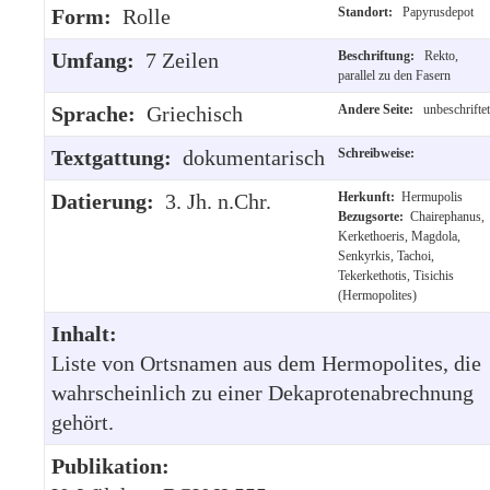
Form:
Rolle
Standort:
Papyrusdepot
Umfang:
7 Zeilen
Beschriftung:
Rekto,
parallel zu den Fasern
Sprache:
Griechisch
Andere Seite:
unbeschriftet
Textgattung:
dokumentarisch
Schreibweise:
Datierung:
3. Jh. n.Chr.
Herkunft:
Hermupolis
Bezugsorte:
Chairephanus,
Kerkethoeris, Magdola,
Senkyrkis, Tachoi,
Tekerkethotis, Tisichis
(Hermopolites)
Inhalt:
Liste von Ortsnamen aus dem Hermopolites, die
wahrscheinlich zu einer Dekaprotenabrechnung
gehört.
Publikation: