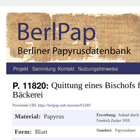
Projekt
Sammlung
Kontakt
Nutzungshinweise
Zum
Inhalt
P. 11820:
Quittung eines Bischofs f
springen
Bäckerei
Persistente URL
https://berlpap.smb.museum/03349/
Material:
Papyrus
Erwerbung:
Ankauf durch
Friedrich Zucker 1910.
Form:
Blatt
Standort:
Papyrusdepot