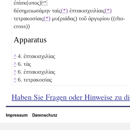
ἐπίσκ(οπος)
6
ἐσημειωσάμην ταὶς
(*)
ἑπτακισχειλίαις
(*)
τετρακοσίαις
(*)
μυ(ριάδας)
τοῦ ἀργυρίου ((rho-
cross))
Apparatus
^
4. ἑπτακισχιλίας
^
6. τὰς
^
6. ἑπτακισχιλίας
^
6. τετρακοσίας
Haben Sie Fragen oder Hinweise zu d
Impressum
Datenschutz