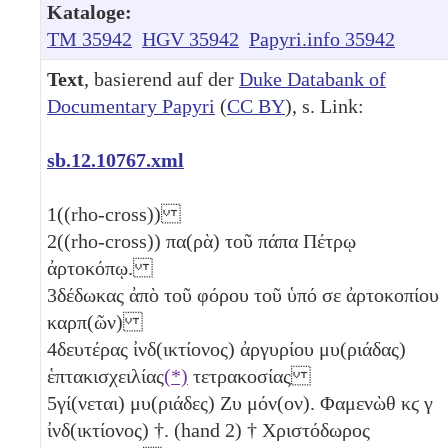
Kataloge:
TM 35942
HGV 35942
Papyri.info 35942
Text
, basierend auf der
Duke Databank of
Documentary Papyri
(
CC BY
), s. Link:
sb.12.10767.xml
1
((rho-cross))
2
((rho-cross)) πα(ρὰ) τοῦ πάπα Πέτρῳ
ἀρτοκόπῳ.
3
δέδωκας ἀπὸ τοῦ φόρου τοῦ ὑπό σε ἀρτοκοπίου
καρπ(ῶν)
4
δευτέρας ἰνδ(ικτίονος) ἀργυρίου μυ(ριάδας)
ἑπτακισχειλίας
(*)
τετρακοσίας
5
γί(νεται) μυ(ριάδες)
Ζυ
μόν(ον). Φαμενὼθ
κϛ
γ
ἰνδ(ικτίονος) †. (hand 2) † Χριστόδωρος