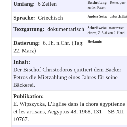
Umfang:
6 Zeilen
Beschriftung:
Rekto, quer
zu den Fasern
Sprache:
Griechisch
Andere Seite:
unbeschriftet
Textgattung:
dokumentarisch
Schreibweise:
transversa
charta
; Z. 5–6 von 2. Hand
Datierung:
6. Jh. n.Chr. (Tag:
Herkunft:
22. März)
Inhalt:
Der Bischof Christodoros quittiert dem Bäcker
Petros die Mietzahlung eines Jahres für seine
Bäckerei.
Publikation:
E. Wipszycka, L'Eglise dans la chora égyptienne
et les artisans, Aegyptus 48, 1968, 131 = SB XII
10767.