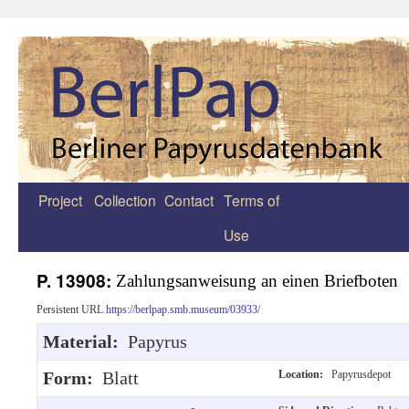
Project
Collection
Contact
Terms of
Zum
Use
Inhalt
springen
P. 13908:
Zahlungsanweisung an einen Briefboten
Persistent URL
https://berlpap.smb.museum/03933/
Material:
Papyrus
Form:
Blatt
Location:
Papyrusdepot