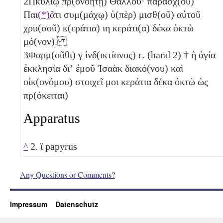
2
Πκυλίῳ πρ(ονοητῇ) Θαλλοῦ· παρασχ(οῦ)
Παι
(*)
ᾶτι συμ(μάχῳ) ὑ(πὲρ) μισθ(οῦ) αὐτοῦ
χρυ(σοῦ) κ(εράτια)
ιη
κεράτι(α) δέκα ὀκτὼ
μό(νον).
3
Φαρμ(οῦθι)
γ
ἰνδ(ικτίονος)
ε
. (hand 2) † ἡ ἁγία
ἐκκλησία διʼ ἐμοῦ Ἰσαὰκ διακό(νου) καὶ
οἰκ(ονόμου) στοιχεῖ μοι κεράτια δέκα ὀκτὼ ὡς
πρ(όκειται)
Apparatus
^
2. ϊ papyrus
Any Questions or Comments?
Impressum
Datenschutz