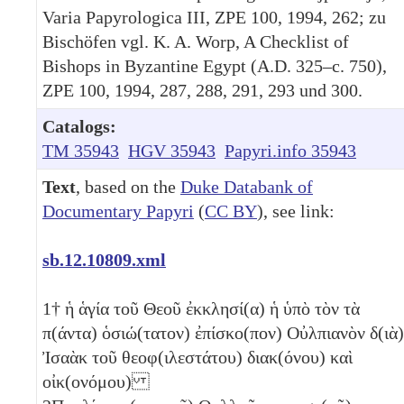
Varia Papyrologica III, ZPE 100, 1994, 262; zu
Bischöfen vgl. K. A. Worp, A Checklist of
Bishops in Byzantine Egypt (A.D. 325–c. 750),
ZPE 100, 1994, 287, 288, 291, 293 und 300.
Catalogs:
TM 35943
HGV 35943
Papyri.info 35943
Text
, based on the
Duke Databank of
Documentary Papyri
(
CC BY
), see link:
sb.12.10809.xml
1
† ἡ ἁγία τοῦ Θεοῦ ἐκκλησί(α) ἡ ὑπὸ τὸν τὰ
π(άντα) ὁσιώ(τατον) ἐπίσκο(πον) Οὐλπιανὸν δ(ιὰ)
Ἰσαὰκ τοῦ θεοφ(ιλεστάτου) διακ(όνου) καὶ
οἰκ(ονόμου)