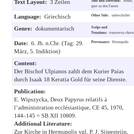
Text Layout:
3 Zeilen
Side and Direction:
Rekto,
quer zu den Fasern
Language:
Griechisch
Other Side:
unbeschriftet
Genre:
dokumentarisch
Script and
Notations:
transversa chart
Date:
6. Jh. n.Chr. (Tag: 29.
Provenance:
Hermupolis
März, 5. Indiktion)
Content:
Der Bischof Ulpianos zahlt dem Kurier Paias
durch Isaak 18 Keratia Gold für seine Dienste.
Publication:
E. Wipszycka, Deux Papyrus relatifs à
l’administration ecclésiastique, CE 45, 1970,
144–145 = SB XII 10809.
Additional Literature:
Zur Kirche in Hermupolis vgl. P. J. Sijpesteijn,