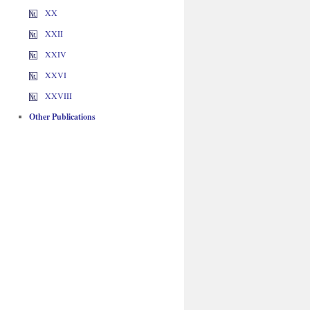
XX
XXII
XXIV
XXVI
XXVIII
Other Publications