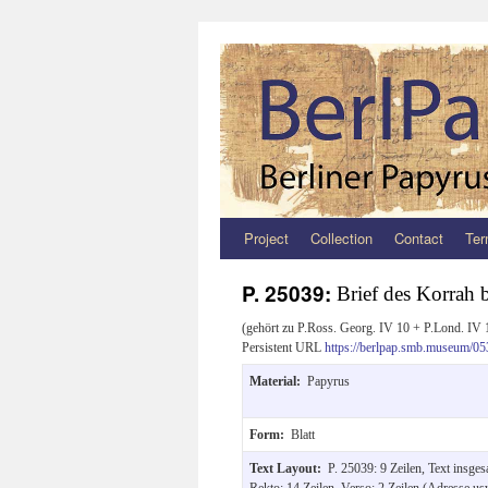
Project
Collection
Contact
Ter
Zum
Inhalt
P. 25039:
Brief des Korrah b
springen
(gehört zu P.Ross. Georg. IV 10 + P.Lond. IV 
Persistent URL
https://berlpap.smb.museum/05
Material:
Papyrus
Form:
Blatt
Text Layout:
P. 25039: 9 Zeilen, Text insges
Rekto: 14 Zeilen, Verso: 2 Zeilen (Adresse us