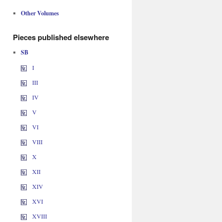
Other Volumes
Pieces published elsewhere
SB
I
III
IV
V
VI
VIII
X
XII
XIV
XVI
XVIII