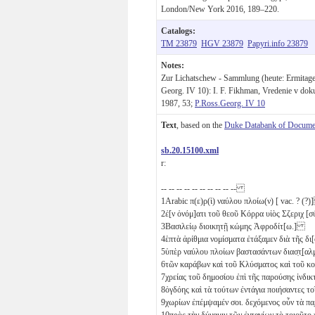
London/New York 2016, 189–220.
Catalogs:
TM 23879
HGV 23879
Papyri.info 23879
Notes:
Zur Lichatschew - Sammlung (heute: Ermitage, 
Georg. IV 10): I. F. Fikhman, Vredenie v dok
1987, 53;
P.Ross.Georg. IV 10
Text
, based on the
Duke Databank of Documen
sb.20.15100.xml
r:
-- -- -- -- -- -- -- -- -- --
1
Arabic π(ε)ρ(ὶ) ναύλου πλοίω(ν) [ vac. ? (
2
ἐ[ν ὀνόμ]ατι τοῦ θεοῦ Κόρρα υἱὸς Σζεριχ
3
Βασιλείῳ διοικητῇ κώμης Ἀφροδίτ[ω.]
4
ἑπτὰ
ἀρίθμια νομίσματα ἐτάξαμεν διὰ τῆς 
5
ὑπὲρ ναύλου πλοίων βαστασάντων διασ̣τ̣[
6
τῶν καράβων καὶ τοῦ Κλύσματος καὶ τοῦ κού
7
χρείας τοῦ δημοσίου ἐπὶ τῆς παρούσης ἰνδ
8
ὀγδόης καὶ τὰ τούτων ἐντάγια ποιήσαντες 
9
χωρίων ἐπέμψαμέν σοι. δεχόμενος οὖν τὰ 
10
πρὸς τὴν δύναμιν τῶν ἐνταγίων τὸ τοιοῦτ