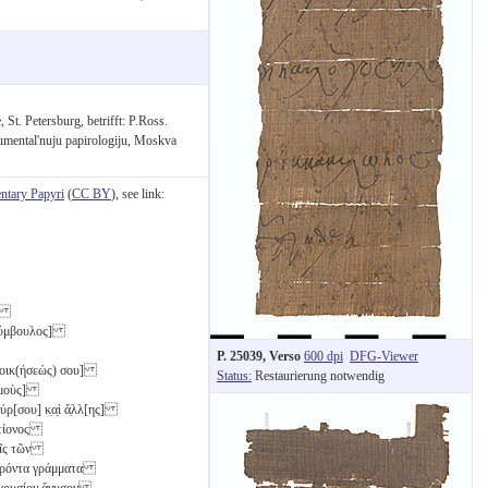
St. Petersburg, betrifft: P.Ross.
umental'nuju papirologiju, Moskva
tary Papyri
(
CC BY
), see link:
?)]
 [σύμβουλος]
P. 25039, Verso
600 dpi
DFG-Viewer
δι[οικ(ήσεώς) σου]
Status:
Restaurierung notwendig
αλμοὺς]
ρ[σου] κ̣α̣ὶ ἄ̣λλ[ης]
ικτίονος
τοῖς τῶν
πα̣ρόντα γράμματα
ο χρυσίον ἄνυσον