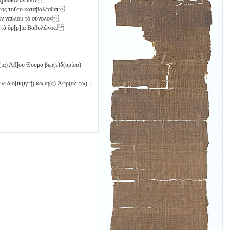
οντος τοῦτο καταβαλέσθαι
εκεν ναύλου τὸ σύνολον
ἰς τὰ ὅρ[ρ]ια Βαβυλῶνος.
(ιὰ) Αβ]ου Θουμα βερ(ε)δ(αρίου)
ίῳ διο[ικ(ητῇ) κώμη(ς) Ἀφρ(οδίτω).]