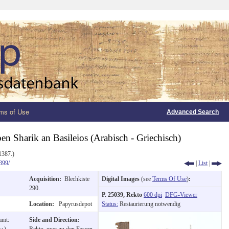
ms of Use
Advanced Search
en Sharik an Basileios (Arabisch - Griechisch)
1387.)
399/
|
List
|
Acquisition:
Blechkiste
Digital Images
(see
Terms Of Use
)
:
290.
P. 25039, Rekto
600 dpi
DFG-Viewer
Location:
Papyrusdepot
Status:
Restaurierung notwendig
amt:
Side and Direction:
w.)
Rekto, quer zu den Fasern