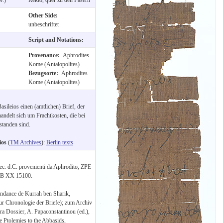
Other Side:
unbeschriftet
Script and Notations:
Provenance:
Aphrodites
Kome (Antaiopolites)
Bezugsorte:
Aphrodites
Kome (Antaiopolites)
sileios einen (amtlichen) Brief, der
handelt sich um Frachtkosten, die bei
standen sind.
ios
(
TM Archives
):
Berlin texts
I sec. d.C. provenienti da Aphrodito, ZPE
 SB XX 15100.
ondance de Kurrah ben Sharik,
r Chronologie der Briefe); zum Archiv
ra Dossier, A. Papaconstantinou (ed.),
e Ptolemies to the Abbasids,