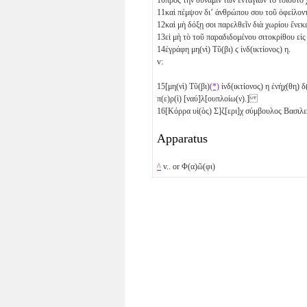
11
καὶ πέμψον διʼ ἀνθρώπου σου τοῦ ὀφείλ
12
καὶ μὴ δόξῃ σοι παρελθεῖν διὰ χωρίου ἕν
13
εἰ μὴ τὸ τοῦ παραδιδομένου σιτοκρίθου ε
14
ἐγράφη μη(νὶ) Τῦ(βι)
ϛ
ἰνδ(ικτίονος)
η
.
v:
15
[μη(νὶ) Τῦ(βι)
(*)
ἰνδ(ικτίονος)
η
ἐνήχ(θη) δ
π(ε)ρ(ὶ) [ναύ]λ[ουπλοίω(ν).]
16
[Κόρρα υἱ(ὸς) Σ]ζ[ερι]χ σύμβουλος Βασιλε
Apparatus
^
v.. or Φ(α)ῶ(φι)