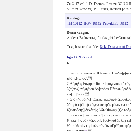
Zu Z. 17 vgl. J. D. Thomas, Rez. zu BGU XI
53; zum Verso vgl. N. Litinas, Hermou polis 
Kataloge:
TM 16112
HGV 16112
Papyri.info 16112
Bemerkungen:
Anderer Pachtvertrag für das gleiche Grundstü
Text
, basierend auf der
Duke Databank of Do
bgu.12.2157.xml
r:
1
[μετὰ τὴν ὑπατείαν] Φλαουίου Θεοδω[ρ]ίχου
ἰν[δι]κ(τίονος).
2
[Αὐρηλίᾳ Εὐχαριστ]ί̣ᾳ̣ [Ἑ]ρ̣μογένους τῇ ε
3
[π(αρὰ) Αὐρηλίου Ἀν]τινόου Πέτρου βραδέ
ἐπι[τή]δευμα
4
[ἀπὸ τῆς αὐτῆς] πόλεως̣. ὁ̣μολογῶ ἑκουσί
5
[παρὰ τῆς] σ̣ῆς εὐγενείας πρὸς μόνον ἐνιαυτ
6
[εἰσιούσης] δεκάτη[ς ἰνδικ(τίονος) [τ]ὸ ὑπ
7
[ἀρουρῶν] ὅ̣σων ἐστὶν δ̣[ια]κ̣ειμένων ἐν τό
8
[-ca.?-] ̣ς σὺν λάκκ̣[οι]ς̣ δ̣υ̣σὶν
καὶ δε̣[ξαμ]ε̣
9
[κατάθεσ]ιν καρ[πῶν ὧ]ν ἐὰν αἱ[ρῶ]μ̣αι, φόρο
καιωμετρίας
(*)