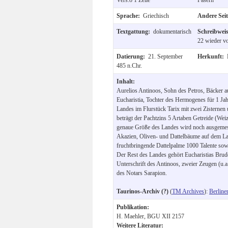
Sprache:
Griechisch
Andere Sei
Textgattung:
dokumentarisch
Schreibwei
22 wieder v
Datierung:
21. September
Herkunft:
485 n.Chr.
Inhalt:
Aurelios Antinoos, Sohn des Petros, Bäcker a
Eucharistia, Tochter des Hermogenes für 1 Jahr
Landes im Flurstück Tarix mit zwei Zisternen
beträgt der Pachtzins 5 Artaben Getreide (Weiz
genaue Größe des Landes wird noch ausgeme
Akazien, Oliven- und Dattelbäume auf dem La
fruchtbringende Dattelpalme 1000 Talente sowie
Der Rest des Landes gehört Eucharistias Bru
Unterschrift des Antinoos, zweier Zeugen (u.
des Notars Sarapion.
Taurinos-Archiv (?)
(
TM Archives
):
Berline
Publikation:
H. Maehler, BGU XII 2157
Weitere Literatur: