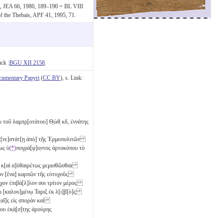
I, JEA 66, 1980, 189–190 = BL VIII
of the Thebais, APF 41, 1995, 71.
ck :
BGU XII 2158
.
cumentary Papyri
(
CC BY
), s. Link:
 τοῦ λαμπρ̣[οτάτου] Θ̣ὼθ̣
κδ
, ἐννάτης
ὐγε[νε]στάτ[ῃ ἀπὸ] τ̣ῆς Ἑρμοπολιτῶν
ως ὑ
(*)
πογρά[φ]ο̣ντος ἀρτοκόπου τὸ
ως κ[αὶ α]ὐθαιρέτως μεμισθῶσθαι
ὸν [ἕνα]
καρπῶν τῆς εὐτυχοῦς
άρχον ἐπιβά[λ]λον σοι τρίτον μέρος
πῳ [καλου]μ̣ένῳ Ταριξ ἐκ λ[ι]β[ὸ]ς̣
ν̣[αῖ]ς εἰς σπορὰν καὶ
υ ἑκ̣ά̣[σ]τ̣ης ἀρούρης