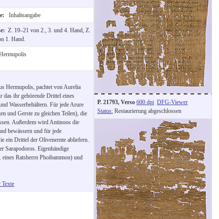
te:
Inhaltsangabe
se:
Z. 19–21 von 2., 3. und 4. Hand, Z.
on 1. Hand.
Hermupolis
us Hermupolis, pachtet von Aurelia
 das ihr gehörende Drittel eines
P. 21793, Verso
600 dpi
DFG-Viewer
 und Wasserbehältern. Für jede Arure
Status:
Restaurierung abgeschlossen
en und Gerste zu gleichen Teilen), die
ssen. Außerdem wird Antinoos die
nd bewässern und für jede
 ein Drittel der Olivenernte abliefern.
der Sarapodoros. Eigenhändige
a. eines Ratsherrn Phoibammon) und
r Texte