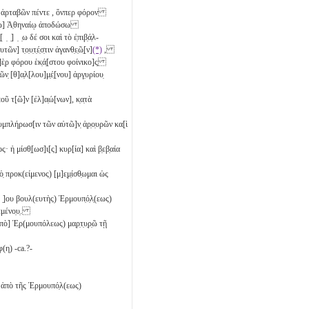
υ
ἀρταβῶν πέντε
, ὅνπερ φόρον
τ̣[ρῳ] Ἀ̣θηναίῳ ἀποδώσω
 ̣] ̣ ̣ω δέ σοι καὶ τὸ ἐ̣πιβ̣ά̣λ-
ῶν] τ̣ο̣υ̣τ̣έ̣σ̣τιν ἀγανθ̣ε̣ῶ̣[ν]
(*)
,
π]ὲ̣ρ φόρου ἑκ̣ά̣[στου φοίνικο]ς̣
ιῶν̣
[θ]α̣λ[λου]μ̣έ̣[νου] ἀργ̣υρίου̣
ρποῦ τ[ῶ]ν [ἐλ]α̣ώ[νων], κ̣α̣τὰ
πλήρωσ[ιν τῶν αὐτῶ]ν̣ ἀ̣ρ̣ο̣υρῶν κα[ὶ
ος· ἡ μίσθ̣[ωσ]ι[ς] κυρ[ία] καὶ β̣εβ̣αία
 προκ(είμενος) [μ]ε̣μ̣ίσθ̣ωμαι ὡς
̣]ου βουλ(ευτὴς) Ἑρμουπ̣ό̣λ̣(εως)
θεμένο̣υ̣.
ὸ] Ἑ̣ρ(μουπόλεως) μα̣ρ̣τ̣υ̣ρ̣ῶ τῇ
φ(η) -ca.?-
υ] ἀπὸ τῆς Ἑρμουπό̣λ(εως)