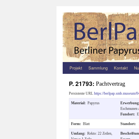
Projekt
Sammlung
Kontakt
Nu
Zum
Inhalt
P. 21793:
Pachtvertrag
springen
Persistente URL
https://berlpap.smb.museum/0
Material:
Papyrus
Erwerbun
Eschmunen a
Fundort:
E
Form:
Blatt
Standort:
Umfang:
Rekto: 22 Zeilen,
Beschriftu
Vers:o 1 Zeile
Fasern