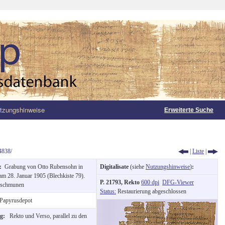
tzungshinweise
Erweiterte Suche
4838/
|
Liste
|
g:
Grabung von Otto Rubensohn in
Digitalisate
(siehe
Nutzungshinweise
)
:
m 28. Januar 1905 (Blechkiste 79).
P. 21793, Rekto
600 dpi
DFG-Viewer
schmunen
Status:
Restaurierung abgeschlossen
Papyrusdepot
ng:
Rekto und Verso, parallel zu den