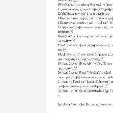
10
[φα]νησομ[ένης σι]τοκρίθου κατὰ τὸ ἥμισ
11
[νέον καθαρὸν] κ̣[εκ]οσκινε[υμ]ένον̣ μέ̣
12
[τ]ῷ Ἐπεὶφ μ̣ηνὶ κατʼ ἔτος ἀνυπερθέτως· ̣ ̣[ ̣
13
λον σοι τρίτον μέ̣ρ̣[ο]ς τῶν ὄντων ἐκεῖ̣σ̣ε̣ φ[υτ
14
ἐλαώνων καὶ φοινίκων, καὶ ̣ ̣ ̣ωμ̣[-ca.?- ὑ
15
θηλ̣[υι]κοῦ β[α]λ̣λομέ̣ν̣ου καρπ̣ὸ̣ν ἀπ[ὸ] τρ
τ̣ά̣λ̣[αντα]
16
χε[ί]λια
(*)
κα̣ὶ τρίτον μέ̣ρ̣ο̣ς̣ ἀπὸ τοῦ κ[α]
κοινων[ίαν]
17
τοῦ [σ]οῦ ἀδε[λ]φοῦ Σαρ[α]ποδώρου εἰς συμ
τῶν]
18
φυ[τ]ῶν εἰς [τὸ] κατʼ αὐ̣τ̣ὸν δ[ί]μοιρον μέ̣ρ̣
κ̣[αὶ ἐπερ(ωτηθεὶς)] ὡμ[ολ(όγησα)].
19
(hand 2) Αὐρ[ή]λ̣ιος Ἀ[ν]τίν[ο]ος Πέτρου ὁ̣
π̣ρ̣[ό]κ(ειται).
20
(hand 3) Αὐρ(ήλιος) [Φ]οιβάμ[μ]ω̣ν Σερ[ ̣ 
μαρ-τυρῶ τ̣ῇ μι[σ]θώσε̣ι ἀκούσας παρὰ το̣ῦ̣ 
21
(hand 4) ☧ Δω[-ca.?-]αρίου δ[ιάκονος(?) ἀπ
μισθ[ώσει] ἀ̣κούσ̣α̣ς παρὰ τοῦ θεμένου.
22
(hand 1) † διʼ ἐ[μ]ο̣ῦ Σαραπίω̣ν̣[ο]ς ἐγρ[ά]
v:
1
μί(σθωσις) Ἀντινό[ου Πέτρου ἀρ]τ̣ο̣κ̣ό̣π̣[ο