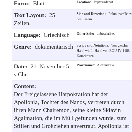
Form:
Blatt
Location:
Papyrusdepot
Text Layout:
25
Side and Direction:
Rekto, parallel z
den Fasern
Zeilen.
Language:
Griechisch
Other Side:
unbeschriftet
Genre:
dokumentarisch
Script and Notations:
Von gleicher
Hand wie 1. Hand von BGU IV 1108;
Korrekturen.
Date:
21. November 5
Provenance:
Alexandreia
v.Chr.
Content:
Der Freigelassene Harpokration hat der
Apollonia, Tochter des Nanos, vertreten durch
ihren Mann Chairemon, seine kleine Sklavin
Agalmation, die im Müll gefunden wurde, zum
Stillen und Großziehen anvertraut. Apollonia ist