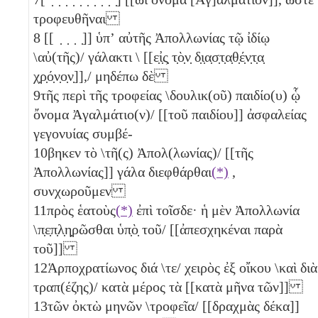
τροφευθῆναι
8
[[ ̣ ̣ ̣ ̣]] ὑπʼ αὐτῆς Ἀπολλωνίας τῷ ἰδίῳ
\αὐ(τῆς)/ γάλακτι \ [[ε̣ἰ̣ς̣ τ̣ὸ̣ν̣ δ̣ι̣α̣σ̣τ̣α̣θ̣έ̣ν̣τ̣α̣
χ̣ρ̣ό̣ν̣ο̣ν̣]],/ μηδέπω δὲ
9
τῆς περὶ τῆς τροφείας \δουλικ(οῦ) παιδίο(υ) ᾧ
ὄνομα Ἀγαλμάτιο(ν)/ [[τοῦ παιδίου]] ἀσφαλείας
γεγονυίας συμβέ-
10
βηκεν τὸ \τῆ(ς) Ἀπολ(λωνίας)/ [[τῆς
Ἀπολλωνίας]] γάλα διεφθάρθαι
(*)
,
συνχωροῦμεν
11
πρὸς ἑατοὺς
(*)
ἐπὶ τοῖσδε· ἡ μὲν Ἀπολλωνία
\π̣ε̣π̣λ̣η̣ρῶσθαι ὑπ̣ὸ̣ τοῦ/ [[ἀπεσχηκέναι παρὰ
τοῦ]]
12
Ἁρποχρατίωνος διά \τε/ χειρὸς ἐξ οἴκου \καὶ διὰ
τραπ(έζης)/ κατὰ μέρος τὰ [[κατὰ μῆνα τῶν]]
13
τῶν ὀκτὼ
μηνῶν \τροφεῖα/ [[δραχμὰς
δέκα
]]