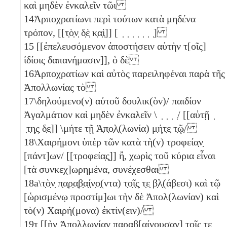
καὶ μηδὲν ἐνκαλεῖν τῶι
14
Ἁρποχρατίωνι περὶ τούτων κατὰ μηδένα
τρόπον, [[τ̣ὸ̣ν̣ δ̣ὲ̣ κ̣α̣ὶ̣]] [ ̣ ̣ ̣ ̣ ̣ ̣ ̣]
15
[[ἐπελευσόμενον ἀποστήσειν αὐτὴν τ[οῖς]
ἰδίοις δαπανήμασιν]], ὁ δὲ
16
Ἁρποχρατίων καὶ αὐτὸς παρειληφέναι παρὰ τῆς
Ἀπολλωνίας τὸ
17
\δηλούμενο(ν) αὐτοῦ δουλικ(ὸν)/ παιδίον
Ἀγαλμάτιον καὶ μηδὲν ἐνκαλεῖν \ ̣ ̣ ̣ ̣/ [[αὐτῇ ̣
̣τ̣η̣ς̣ δ̣ε̣]] \μήτε τῇ Ἀ̣π̣ο̣λ̣(λωνία) μ̣ή̣τ̣ε̣ τ̣ῷ̣/
18
\Χαιρήμονι ὑπὲρ τῶν κατὰ τὴ(ν) τροφεία̣ν̣
[πάντ]ων/ [[τροφεία̣ς̣]] ἢ, χωρὶς τοῦ κύρια εἶναι
[τὰ συνκεχ]ωρημένα, συνέχεσθαι
18a
\τ̣ὸ̣ν̣ π̣α̣ρ̣α̣β̣α̣ί̣ν̣ο̣(ντα) τ̣ο̣ῖ̣ς̣ τ̣ε̣ β̣λ̣(άβεσι) καὶ τῷ
[ὡρισμένῳ προστίμ]ωι τὴν δὲ Ἀπολ(λωνίαν) καὶ
τὸ(ν) Χαιρή(μονα) ἐκτίν(ειν)/
19
τ [[ὴν Ἀπολλωνίαν παραβ[αίνουσαν] τοῖς τε