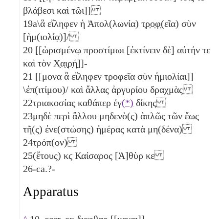
βλάβεσι καὶ τῶι]]
19a
\ἃ εἴληφεν ἡ Ἀπολ(λωνία) τ̣ρ̣ο̣φ̣(εῖα) σὺν
[ἡμ(ιολίᾳ)]/
20
[[ὡρισμένῳ προστίμωι [ἐκτίνειν δὲ] αὐτήν τε
καὶ τὸν Χ̣α̣ι̣ρ̣ή̣]]-
21
[[μονα ἃ εἴληφεν τροφεῖα σὺν ἡμιολίαι]]
\ἐπ(ιτίμου)/ καὶ ἄλλας ἀργυρίου δραχμὰς
22
τριακοσίας
καθάπερ ἐγ
(*)
δίκης
23
μηδὲ περὶ ἄλλου μηδενὸ(ς) ἁπλῶς τῶν ἕως
τῆ(ς) ἐνε(στώσης) ἡμέρας κατὰ μη(δένα)
24
τρόπ(ον)
25
(ἔτους)
κϛ
Καίσαρος [Ἁ]θὺρ
κε
26
-ca.?-
Apparatus
^
10. corr. ex διεφθαρ [[κεναι]]