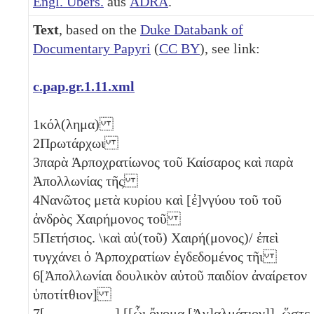
Engl. Übers.
aus
ADRA
.
Text
, based on the
Duke Databank of
Documentary Papyri
(
CC BY
), see link:
c.pap.gr.1.11.xml
1
κόλ(λημα)
2
Πρωτάρχωι
3
παρὰ Ἁρποχρατίωνος τοῦ Καίσαρος καὶ παρὰ
Ἀπολλωνίας τῆς
4
Νανῶτος μετὰ κυρίου καὶ [ἐ]νγύου τοῦ τοῦ
ἀνδρὸς Χαιρήμονος τοῦ
5
Πετήσιος. \καὶ αὐ(τοῦ) Χαιρή(μονος)/ ἐπεὶ
τυγχάνει ὁ Ἁρποχρατίων ἐγδεδομένος τῆι
6
[Ἀπολλωνίαι δουλικὸν αὑτοῦ παιδίον ἀναίρετον
ὑποτίτθιον]
7
[ ̣ ̣ ̣ ̣ ̣ ̣ ̣ ̣ ̣ ̣] [[ὧι ὄνομα [Ἀγ]αλμάτιον]], ὥστε