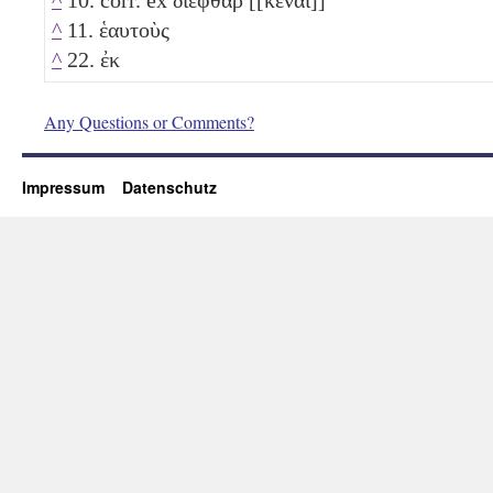
^
11. ἑαυτοὺς
^
22. ἐκ
Any Questions or Comments?
Impressum
Datenschutz