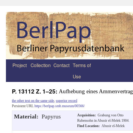
Project
Collection
Contact
Terms of
Zum
Use
Inhalt
springen
P. 13112 Z. 1–25:
Aufhebung eines Ammenvertrag
the other text on the same side
,
superior record
Persistent URL
https://berlpap.smb.museum/00566/
Material:
Papyrus
Acquisition:
Grabung von Otto
Rubensohn in Abusir el-Melek 1904.
Find Location:
Abusir el-Melek