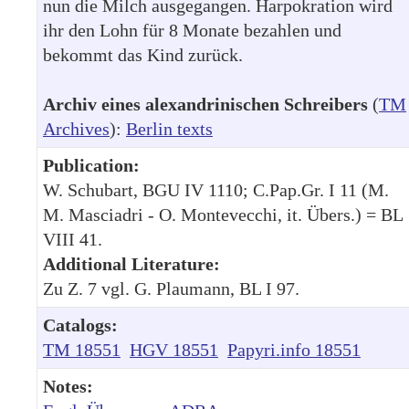
nun die Milch ausgegangen. Harpokration wird
ihr den Lohn für 8 Monate bezahlen und
bekommt das Kind zurück.
Archiv eines alexandrinischen Schreibers
(
TM
Archives
):
Berlin texts
Publication:
W. Schubart, BGU IV 1110; C.Pap.Gr. I 11 (M.
M. Masciadri - O. Montevecchi, it. Übers.) = BL
VIII 41.
Additional Literature:
Zu Z. 7 vgl. G. Plaumann, BL I 97.
Catalogs:
TM 18551
HGV 18551
Papyri.info 18551
Notes: