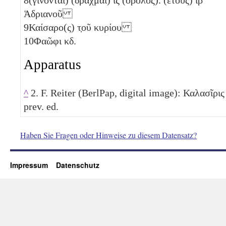
Ἁδριανοῦ
9
Καίσαρο(ς) τ̣οῦ κυρίου
10
Φαῶφι
κδ
.
Apparatus
^
2. F. Reiter (BerlPap, digital image): Καλασῖρις
prev. ed.
Haben Sie Fragen oder Hinweise zu diesem Datensatz?
Impressum
Datenschutz