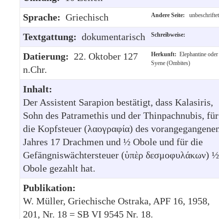
Sprache:
Griechisch
Andere Seite:
unbeschriftet
Textgattung:
dokumentarisch
Schreibweise:
Datierung:
22. Oktober 127
Herkunft:
Elephantine oder
Syene (Ombites)
n.Chr.
Inhalt:
Der Assistent Sarapion bestätigt, dass Kalasiris,
Sohn des Patramethis und der Thinpachnubis, für
die Kopfsteuer (λαογραφία) des vorangegangene
Jahres 17 Drachmen und ½ Obole und für die
Gefängniswächtersteuer (ὑπὲρ δεσμοφυλάκων) ½
Obole gezahlt hat.
Publikation:
W. Müller, Griechische Ostraka, APF 16, 1958,
201, Nr. 18 = SB VI 9545 Nr. 18.