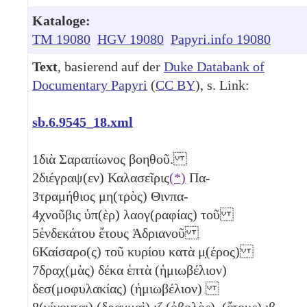
Kataloge:
TM 19080
HGV 19080
Papyri.info 19080
Text
, basierend auf der
Duke Databank of
Documentary Papyri
(
CC BY
), s. Link:
sb.6.9545_18.xml
1
διὰ Σαραπίωνος βοηθοῦ.
2
διέγραψ(εν) Καλασεῖρις
(*)
Πα-
3
τραμήθιος μη(τρὸς) Θινπα-
4
χνοῦβις ὑπ(ὲρ) λαογ(ραφίας) τοῦ
5
ἑνδεκάτου ἔτους Ἁδριανοῦ
6
Καίσαρο(ς) τοῦ κυρίου κατὰ μ̣(έρος)
7
δραχ(μὰς) δέκα ἑπτὰ (ἡμιωβέλιον)
δεσ(μοφυλακίας) (ἡμιωβέλιον)
8
(γίνονται) (δραχμαὶ)
ιζ
(ὀβολὸς)
. (ἔτους)
ιβ