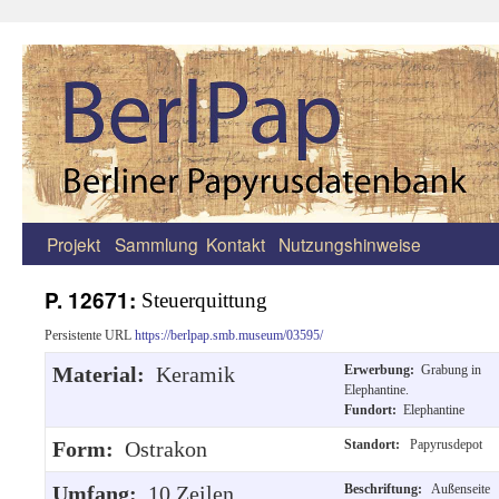
Projekt
Sammlung
Kontakt
Nutzungshinweise
Zum
Inhalt
P. 12671:
Steuerquittung
springen
Persistente URL
https://berlpap.smb.museum/03595/
Material:
Keramik
Erwerbung:
Grabung in
Elephantine.
Fundort:
Elephantine
Form:
Ostrakon
Standort:
Papyrusdepot
Umfang:
10 Zeilen
Beschriftung:
Außenseite