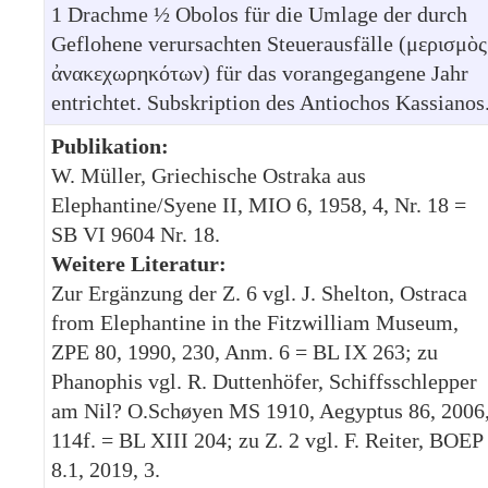
1 Drachme ½ Obolos für die Umlage der durch
Geflohene verursachten Steuerausfälle (μερισμὸς
ἀνακεχωρηκότων) für das vorangegangene Jahr
entrichtet. Subskription des Antiochos Kassianos
Publikation:
W. Müller, Griechische Ostraka aus
Elephantine/Syene II, MIO 6, 1958, 4, Nr. 18 =
SB VI 9604 Nr. 18.
Weitere Literatur:
Zur Ergänzung der Z. 6 vgl. J. Shelton, Ostraca
from Elephantine in the Fitzwilliam Museum,
ZPE 80, 1990, 230, Anm. 6 = BL IX 263; zu
Phanophis vgl. R. Duttenhöfer, Schiffsschlepper
am Nil? O.Schøyen MS 1910, Aegyptus 86, 2006
114f. = BL XIII 204; zu Z. 2 vgl. F. Reiter, BOEP
8.1, 2019, 3.