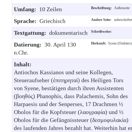
Umfang:
10 Zeilen
Beschriftung:
Außenseite
Sprache:
Griechisch
Andere Seite:
unbeschriftet
Textgattung:
dokumentarisch
Schreibweise:
Datierung:
30. April 130
Herkunft:
Syene (Ombites)
n.Chr.
Inhalt:
Antiochos Kassianos und seine Kollegen,
Steueraufseher (ἐπιτηρηταί) des Heiligen Tors
von Syene, bestätigen durch ihren Assistenten
(βοηθός) Phanophis, dass Palachemis, Sohn des
Harpaesis und der Senperses, 17 Drachmen ½
Obolos für die Kopfsteuer (λαογραφία) und ½
Obolos für die Gefängnissteuer (δεσμοφυλακία)
des laufenden Jahres bezahlt hat. Weiterhin hat e