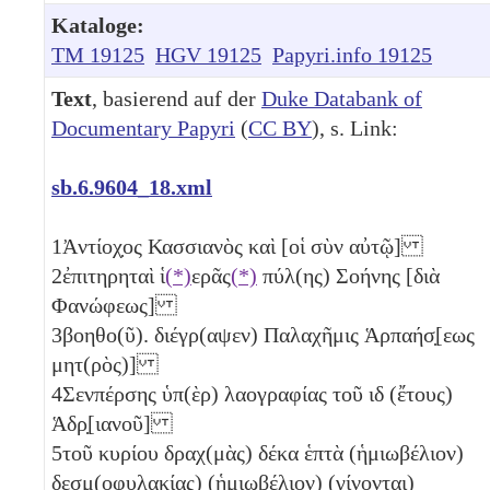
Kataloge:
TM 19125
HGV 19125
Papyri.info 19125
Text
, basierend auf der
Duke Databank of
Documentary Papyri
(
CC BY
), s. Link:
sb.6.9604_18.xml
1
Ἀντίοχ̣ος Κασσιανὸς καὶ [οἱ σὺν αὐτῷ]
2
ἐπιτηρηταὶ ἱ
(*)
ερᾶς
(*)
πύλ(ης) Σοήνης [διὰ
Φανώφεως]
3
βοηθο(ῦ). διέγρ(αψεν) Παλαχῆμις Ἁρπαήσ̣[εως
μητ(ρὸς)]
4
Σενπέρσης ὑπ(ὲρ) λαογραφίας τοῦ
ιδ
(ἔτους)
Ἁδρ̣[ιανοῦ]
5
τοῦ κυρίου δραχ(μὰς) δέκα ἑπτὰ (ἡμιωβέλιον)
δεσμ(οφυλακίας)
(ἡμιωβέλιον)
(γίνονται)