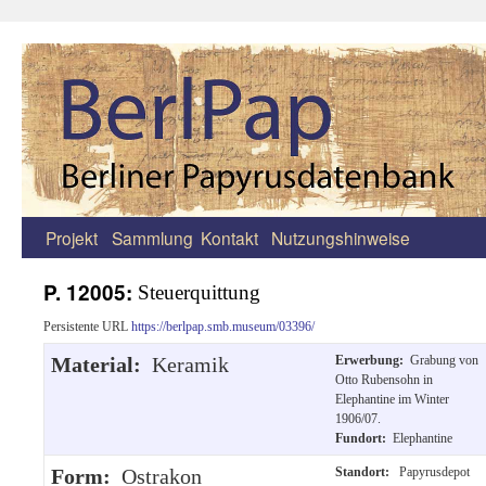
Projekt
Sammlung
Kontakt
Nutzungshinweise
Zum
Inhalt
P. 12005:
Steuerquittung
springen
Persistente URL
https://berlpap.smb.museum/03396/
Material:
Keramik
Erwerbung:
Grabung von
Otto Rubensohn in
Elephantine im Winter
1906/07.
Fundort:
Elephantine
Form:
Ostrakon
Standort:
Papyrusdepot