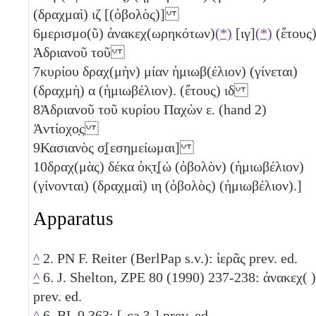
(δραχμαὶ)
ιζ
[
(ὀβολὸς)
]
6
μερισμο(ῦ) ἀνακεχ(ωρηκότων)
(*)
[ιγ]
(*)
(ἔτους
Ἁδριανοῦ τοῦ
7
κυρίου δραχ(μὴν) μίαν ἡμιωβ(έλιον) (γίνεται)
(δραχμὴ)
α
(ἡμιωβέλιον)
. (ἔτους)
ιδ
8
Ἁδριανοῦ τοῦ κυρίου Παχὼν
ε
. (hand 2)
Ἀντίοχο̣ς
9
Κασιανὸς σ̣[εσημείωμαι]
10
δραχ(μὰς) δέκα ὀκ̣τ̣[ώ
(ὀβολὸν)
(ἡμιωβέλιον)
(γίνονται) (δραχμαὶ)
ιη
(ὀβολὸς)
(ἡμιωβέλιον)
.]
Apparatus
^
2. PN F. Reiter (BerlPap s.v.): ἱερᾶς prev. ed.
^
6. J. Shelton, ZPE 80 (1990) 237-238: ἀνακεχ( )
prev. ed.
^
6. BL 9.363: [-ca.?-] prev. ed.