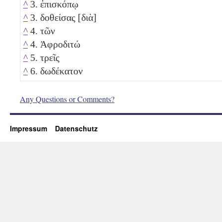
^
3. ἐπισκόπῳ
^
3. δοθείσας [διὰ]
^
4. τῶν
^
4. Ἀφροδιτώ
^
5. τρεῖς
^
6. δωδέκατον
Any Questions or Comments?
Impressum
Datenschutz