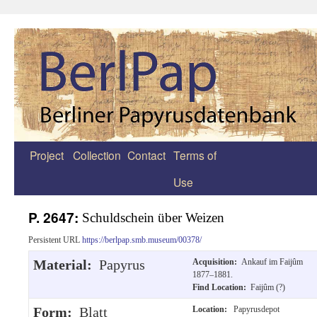
Project
Collection
Contact
Terms of
Zum
Use
Inhalt
springen
P. 2647:
Schuldschein über Weizen
Persistent URL
https://berlpap.smb.museum/00378/
Material:
Papyrus
Acquisition:
Ankauf im Faijûm
1877–1881.
Find Location:
Faijûm (?)
Form:
Blatt
Location:
Papyrusdepot