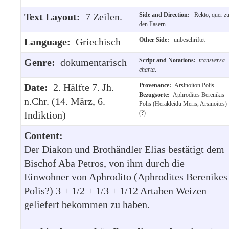
Text Layout:
7 Zeilen.
Side and Direction:
Rekto, quer z
den Fasern
Language:
Griechisch
Other Side:
unbeschriftet
Genre:
dokumentarisch
Script and Notations:
transversa
charta
.
Date:
2. Hälfte 7. Jh.
Provenance:
Arsinoiton Polis
Bezugsorte:
Aphrodites Berenikis
n.Chr. (14. März, 6.
Polis (Herakleidu Meris, Arsinoites)
Indiktion)
(?)
Content:
Der Diakon und Brothändler Elias bestätigt dem
Bischof Aba Petros, von ihm durch die
Einwohner von Aphrodito (Aphrodites Berenikes
Polis?) 3 + 1/2 + 1/3 + 1/12 Artaben Weizen
geliefert bekommen zu haben.