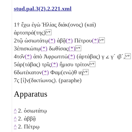
stud.pal.3(2).2.221.xml
1
† ἔχω ἐγὼ Ἠλίας̣ διάκ(ονος) (καὶ)
ἀρτοπρά(της)
2
τῷ ὡσιωτάτῳ
(*)
ἀβᾷ
(*)
Πέτρου
(*)
3
ἐπισκώπῳ
(*)
δωθίσας
(*)
4
το͂ν
(*)
ἀπὸ Ἀφρωτιτὼ
(*)
(ἀρτάβας)
γ
𐅵
γ´
ιβ´
,
5
ἀρ(τάβας) τρῖς
(*)
ἥμισυ
τρίτον
6
δωτέκατον
(*)
Φαμ(ενὼ)θ
ιη
7
ϛ
[ἰ]ν̣(δικτίωνος). (paraphe)
Apparatus
^
2. ὁσιωτάτῳ
^
2. ἀββᾷ
^
2. Πέτρῳ