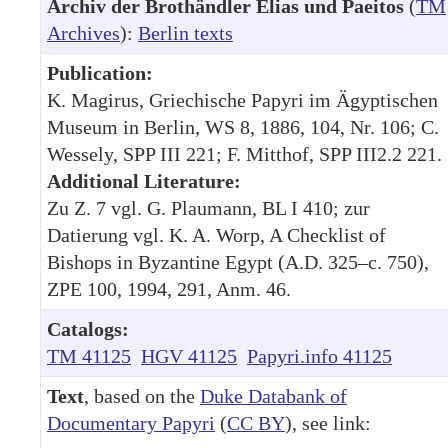
Archiv der Brothändler Elias und Paeitos
(
TM
Archives
):
Berlin texts
Publication:
K. Magirus, Griechische Papyri im Ägyptischen
Museum in Berlin, WS 8, 1886, 104, Nr. 106; C.
Wessely, SPP III 221; F. Mitthof, SPP III2.2 221.
Additional Literature:
Zu Z. 7 vgl. G. Plaumann, BL I 410; zur
Datierung vgl. K. A. Worp, A Checklist of
Bishops in Byzantine Egypt (A.D. 325–c. 750),
ZPE 100, 1994, 291, Anm. 46.
Catalogs:
TM 41125
HGV 41125
Papyri.info 41125
Text
, based on the
Duke Databank of
Documentary Papyri
(
CC BY
), see link: