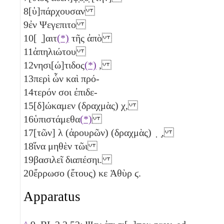
8
[ὑ]πάρχουσαν
9
ἐν Ψεγεπιτο
10
[ ̣]αιτ
(*)
τῆς ἀπὸ
11
ἀπηλιώτου
12
νησι[ώ]τιδος
(*)
,
13
περὶ ὧν καὶ πρό-
14
τερόν σοι ἐπιδε-
15
[δ]ώκαμεν (δραχμὰς)
χ
,
16
ὑπιστάμεθα
(*)
17
[τῶν]
λ
(ἀρουρῶν) (δραχμὰς) ̣ ̣,
18
ἵνα μηθὲν τῶι
19
βασιλεῖ διαπέσηι.
20
ἔρρωσο (ἔτους)
κε
Ἁθὺρ
ϛ
.
Apparatus