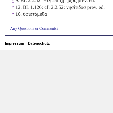
^
9. BL 2.2.52: Ψεγ ἐπι τ̣ι̣[ ̣]π̣ο̣υ̣ prev. ed.
^
12. BL 1.126; cf. 2.2.52: νησίτιδοσ prev. ed.
^
16. ὑφιστάμεθα
Any Questions or Comments?
Impressum
Datenschutz