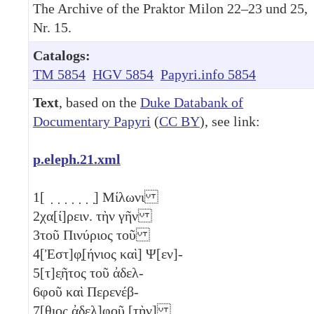
The Archive of the Praktor Milon 22–23 und 25,
Nr. 15.
Catalogs:
TM 5854
HGV 5854
Papyri.info 5854
Text
, based on the
Duke Databank of
Documentary Papyri
(
CC BY
), see link:
p.eleph.21.xml
1
[ ̣ ̣ ̣ ̣ ̣ ̣ ̣] Μίλωνι
2
χα[ί]ρειν. τὴν γῆν
3
τοῦ Πινύριος τοῦ
4
[Ἐστ]φ̣[ήνιος καὶ] Ψ[εν]-
5
[τ]ε̣ῆτος τοῦ ἀδελ-
6
φοῦ καὶ Περενέβ-
7
[θιος ἀδελ]φ̣ο̣ῦ̣ [τὴν]