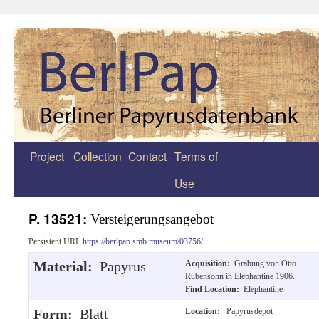
Project
Collection
Contact
Terms of
Zum
Use
Inhalt
springen
P. 13521:
Versteigerungsangebot
Persistent URL
https://berlpap.smb.museum/03756/
Material:
Papyrus
Acquisition:
Grabung von Otto
Rubensohn in Elephantine 1906.
Find Location:
Elephantine
Form:
Blatt
Location:
Papyrusdepot