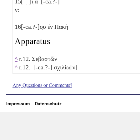
15
[ ̣ ̣]ι̣ α ̣[-ca.?-]
v:
16
[-ca.?-]ο̣υ ἐν Πακή
Apparatus
^
r.12. Σεβαστῶν
^
r.12. ̣[-ca.?-] σχιλίω[ν]
Any Questions or Comments?
Impressum
Datenschutz