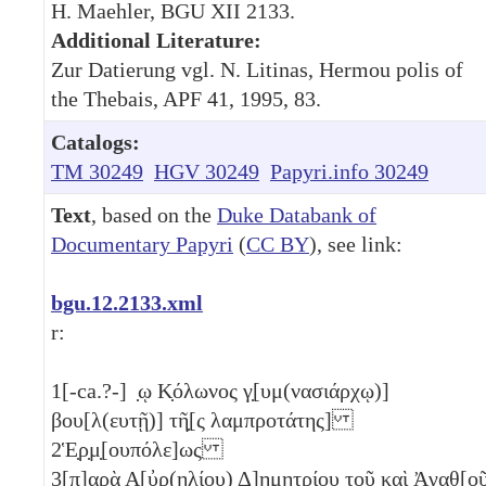
H. Maehler, BGU XII 2133.
Additional Literature:
Zur Datierung vgl. N. Litinas, Hermou polis of
the Thebais, APF 41, 1995, 83.
Catalogs:
TM 30249
HGV 30249
Papyri.info 30249
Text
, based on the
Duke Databank of
Documentary Papyri
(
CC BY
), see link:
bgu.12.2133.xml
r:
1
[-ca.?-] ̣ῳ Κ̣όλωνος γ̣[υμ(νασιάρχῳ)]
βου[λ(ευτῇ)] τῆ̣[ς λαμπροτάτης]
2
Ἑ̣ρ̣μ̣[ουπόλε]ως
3
[π]αρὰ Α̣[ὐρ(ηλίου) Δ]η̣μητρίου τοῦ καὶ Ἀγαθ̣[ο