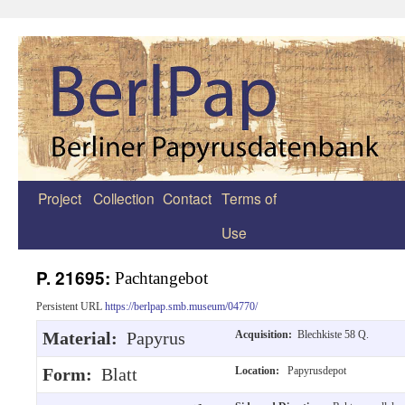
Project
Collection
Contact
Terms of
Zum
Use
Inhalt
springen
P. 21695:
Pachtangebot
Persistent URL
https://berlpap.smb.museum/04770/
Material:
Papyrus
Acquisition:
Blechkiste 58 Q.
Form:
Blatt
Location:
Papyrusdepot