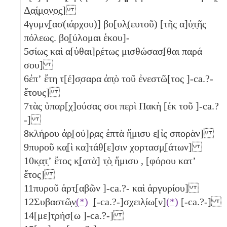
Δ̣α̣ί̣μ̣ο̣ν̣ο̣ς̣]
4
γυμν̣[ασ(ιάρχου)] βο[υλ̣(ευτοῦ) [τῆς α]ὐ̣τ̣ῆς
πόλεως. βο̣[ύλομαι ἑκου]-
5
σίως̣ καὶ α[ὐθαι]ρ̣έτως μισθώσασ̣[θαι παρά
σου]
6
ἐπʼ ἔτη τ[έ]σ̣σαρα
ἀπ̣ὸ τοῦ ἐνεστῶ[τος ]-ca.?-
ἔτους]
7
τὰς ὑπαρ[χ]ούσας σοι περὶ Πακὴ [ἐκ τοῦ ]-ca.?
-]
8
κλήρου ἀρ̣[ού]ρ̣ας ἑπτὰ ἥμισυ
ε̣[ἰς σπορὰν]
9
πυροῦ κα̣[ὶ κα]τάθ[ε]σιν χορτασμ̣[άτων]
10
κ̣α̣τ̣ʼ ἔτος κ̣[ατὰ] τ̣ὸ̣ ἥμισυ
, [φόρου κατʼ
ἔτος]
11
πυροῦ ἀρτ̣[αβῶν ]-ca.?- καὶ ἀργυρίου]
12
Συβαστῶ̣ν̣
(*)
̣[-ca.?-]σ̣χειλ̣ίω[ν]
(*)
[-ca.?-]
14
[με]τ̣ρήσ[ω ]-ca.?-]