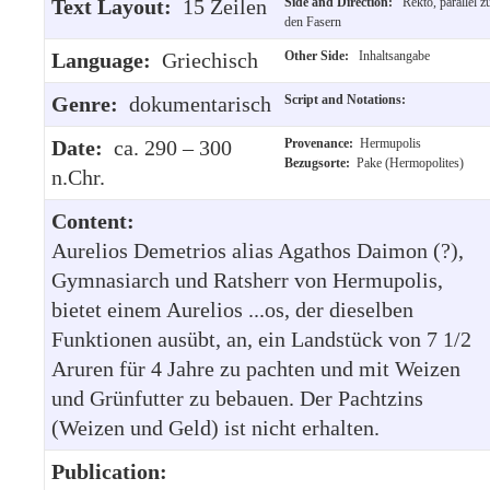
Text Layout:
15 Zeilen
Side and Direction:
Rekto, parallel z
den Fasern
Language:
Griechisch
Other Side:
Inhaltsangabe
Genre:
dokumentarisch
Script and Notations:
Date:
ca. 290 – 300
Provenance:
Hermupolis
Bezugsorte:
Pake (Hermopolites)
n.Chr.
Content:
Aurelios Demetrios alias Agathos Daimon (?),
Gymnasiarch und Ratsherr von Hermupolis,
bietet einem Aurelios ...os, der dieselben
Funktionen ausübt, an, ein Landstück von 7 1/2
Aruren für 4 Jahre zu pachten und mit Weizen
und Grünfutter zu bebauen. Der Pachtzins
(Weizen und Geld) ist nicht erhalten.
Publication: