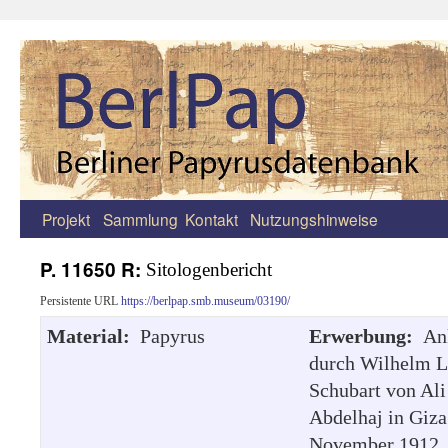
Projekt
Sammlung
Kontakt
Nutzungshinweise
Zum
Inhalt
P. 11650 R:
Sitologenbericht
springen
Persistente URL
https://berlpap.smb.museum/03190/
Material:
Papyrus
Erwerbung:
An
durch Wilhelm 
Schubart von Ali
Abdelhaj in Giza
November 1912.