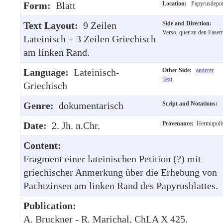
Form:
Blatt
Location:
Papyrusdepo
Text Layout:
9 Zeilen
Side and Direction:
Verso, quer zu den Faser
Lateinisch + 3 Zeilen Griechisch
am linken Rand.
Language:
Lateinisch-
Other Side:
anderer
Text
Griechisch
Genre:
dokumentarisch
Script and Notations:
Date:
2. Jh. n.Chr.
Provenance:
Hermupoli
Content:
Fragment einer lateinischen Petition (?) mit
griechischer Anmerkung über die Erhebung von
Pachtzinsen am linken Rand des Papyrusblattes.
Publication:
A. Bruckner - R. Marichal, ChLA X 425.