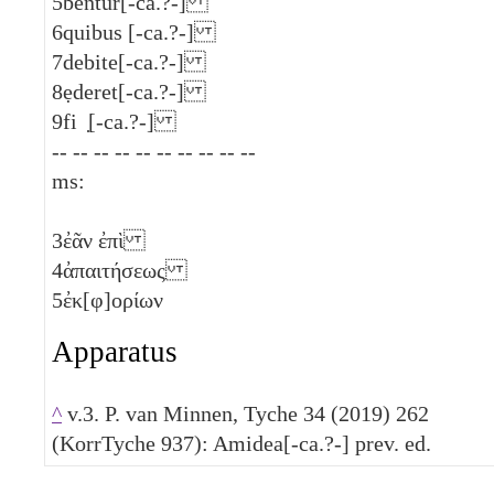
5
bentur[-ca.?-]
6
quibus [-ca.?-]
7
debite[-ca.?-]
8
ẹderet[-ca.?-]
9
fi ̣[-ca.?-]
-- -- -- -- -- -- -- -- -- --
ms:
3
ἐᾶν ἐπὶ
4
ἀπαιτήσεως
5
ἐκ[φ]ορίων
Apparatus
^
v.3. P. van Minnen, Tyche 34 (2019) 262
(KorrTyche 937): Amidea[-ca.?-] prev. ed.