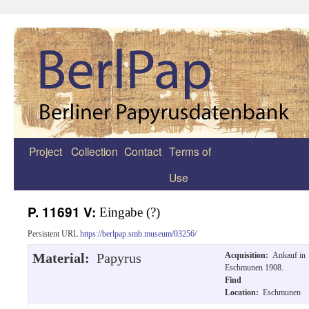
Project
Collection
Contact
Terms of
Zum
Use
Inhalt
springen
P. 11691 V:
Eingabe (?)
Persistent URL
https://berlpap.smb.museum/03256/
Material:
Papyrus
Acquisition:
Ankauf in
Eschmunen 1908.
Find
Location:
Eschmunen