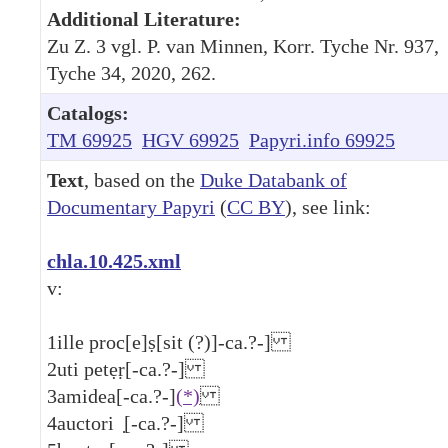
Additional Literature:
Zu Z. 3 vgl. P. van Minnen, Korr. Tyche Nr. 937,
Tyche 34, 2020, 262.
Catalogs:
TM 69925
HGV 69925
Papyri.info 69925
Text
, based on the
Duke Databank of
Documentary Papyri
(
CC BY
), see link:
chla.10.425.xml
v:
1
ille proc[e]ṣ[sit (?)]-ca.?-]
2
uti petẹṛ[-ca.?-]
3
amidea[-ca.?-]
(*)
4
auctori ̣[-ca.?-]