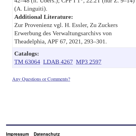
42–48 (it. Übers.); CPF I 1*, 22.2T (nur Z. 9–14)
(A. Linguiti).
Additional Literature:
Zur Provenienz vgl. H. Essler, Zu Zuckers
Erwerbung des Verwaltungsarchivs von
Theadelphia, APF 67, 2021, 293–301.
Catalogs:
TM 63064
LDAB 4267
MP3 2597
Any Questions or Comments?
Impressum
Datenschutz