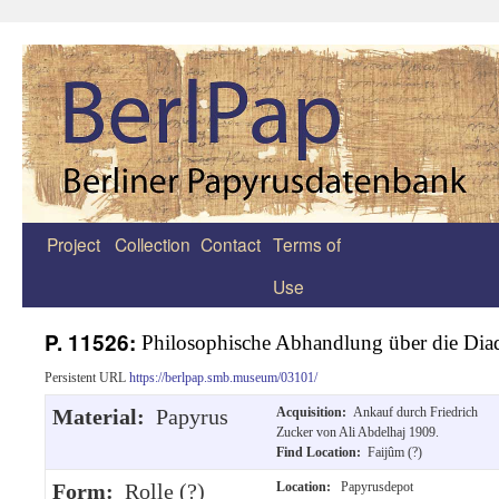
Project
Collection
Contact
Terms of
Zum
Use
Inhalt
springen
P. 11526:
Philosophische Abhandlung über die Di
Persistent URL
https://berlpap.smb.museum/03101/
Material:
Papyrus
Acquisition:
Ankauf durch Friedrich
Zucker von Ali Abdelhaj 1909.
Find Location:
Faijûm (?)
Form:
Rolle (?)
Location:
Papyrusdepot