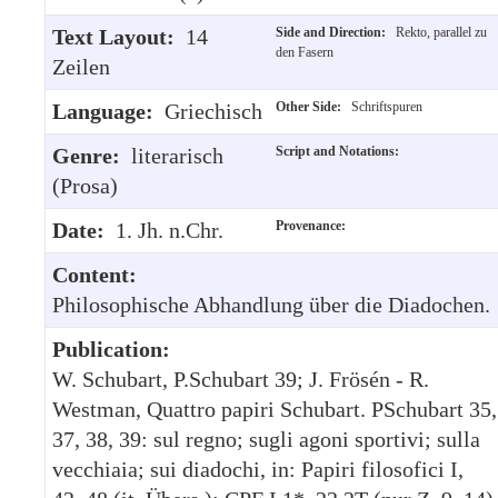
Text Layout:
14
Side and Direction:
Rekto, parallel zu
den Fasern
Zeilen
Language:
Griechisch
Other Side:
Schriftspuren
Genre:
literarisch
Script and Notations:
(Prosa)
Date:
1. Jh. n.Chr.
Provenance:
Content:
Philosophische Abhandlung über die Diadochen.
Publication:
W. Schubart, P.Schubart 39; J. Frösén - R.
Westman, Quattro papiri Schubart. PSchubart 35,
37, 38, 39: sul regno; sugli agoni sportivi; sulla
vecchiaia; sui diadochi, in: Papiri filosofici I,