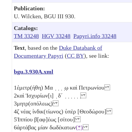
Publication:
U. Wilcken, BGU III 930.
Catalogs:
TM 33248
HGV 33248
Papyri.info 33248
Text
, based on the
Duke Databank of
Documentary Papyri
(
CC BY
), see link:
bgu.3.930A.xml
1
ἐμετρ(ήθη) Μα ̣ ̣ ̣ ̣ῳ καὶ Πετρωνίου
2
καὶ Ἰσχυρίων[ι] ̣
δ´
̣
̣ ̣ ̣ ̣ ̣
3
μητρ(οπόλεως)
4
ζ
νέας ἰνδικ(τίωνος) ὑπὲρ [Θεοδώρου]
5
Ἱππίου β[αφ]έως [σίτου]
6
ἀρτάβας μίαν δωδέκατων
(*)