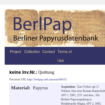
Project
Collection
Contact
Terms of
Zum
Use
Inhalt
springen
keine Inv.Nr.:
Quittung
Persistent URL
https://berlpap.smb.museum/00435/
Material:
Papyrus
Acquisition:
Zum Verlust vgl. U.
Wilcken, Eine neue Roman-Handschrift
APF 1, 1901, 227f. und dens., Die
Berliner Papyrusgrabung in
Herakleopolis Magna, APF 2, 1903,