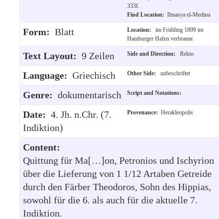
333f.
Find Location:
Ihnasya el-Medina
Form:
Blatt
Location:
im Frühling 1899 im
Hamburger Hafen verbrannt
Text Layout:
9 Zeilen
Side and Direction:
Rekto
Language:
Griechisch
Other Side:
unbeschriftet
Genre:
dokumentarisch
Script and Notations:
Date:
4. Jh. n.Chr. (7.
Provenance:
Herakleopolis
Indiktion)
Content:
Quittung für Ma[…]on, Petronios und Ischyrion
über die Lieferung von 1 1/12 Artaben Getreide
durch den Färber Theodoros, Sohn des Hippias,
sowohl für die 6. als auch für die aktuelle 7.
Indiktion.