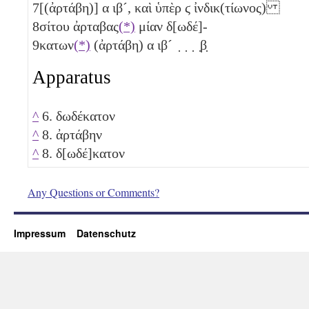
7
[(ἀρτάβη)]
α
ιβ´
, καὶ ὑπὲρ
ϛ
ἰνδικ(τίωνος)
8
σίτου ἀρταβας
(*)
μίαν δ[ωδέ]-
9
κατων
(*)
(ἀρτάβη)
α
ιβ´
̣ ̣ ̣ ̣β̣
Apparatus
^
6. δωδέκατον
^
8. ἀρτάβην
^
8. δ[ωδέ]κατον
Any Questions or Comments?
Impressum
Datenschutz