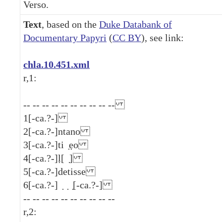
Verso.
Text
, based on the
Duke Databank of
Documentary Papyri
(
CC BY
), see link:
chla.10.451.xml
r,1:
-- -- -- -- -- -- -- -- -- --
1
[-ca.?-]
2
[-ca.?-]ntano
3
[-ca.?-]ti ̣ẹo
4
[-ca.?-]ḷ[ ̣]
5
[-ca.?-]detisse
6
[-ca.?-] ̣ ̣ ̣[-ca.?-]
-- -- -- -- -- -- -- -- -- --
r,2: