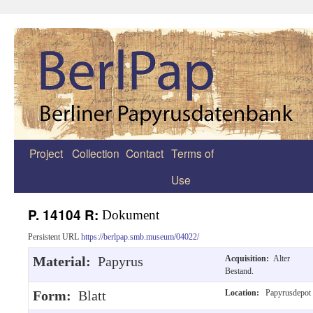
Project
Collection
Contact
Terms of
Zum
Use
Inhalt
springen
P. 14104 R:
Dokument
Persistent URL
https://berlpap.smb.museum/04022/
Material:
Papyrus
Acquisition:
Alter
Bestand.
Form:
Blatt
Location:
Papyrusdepot