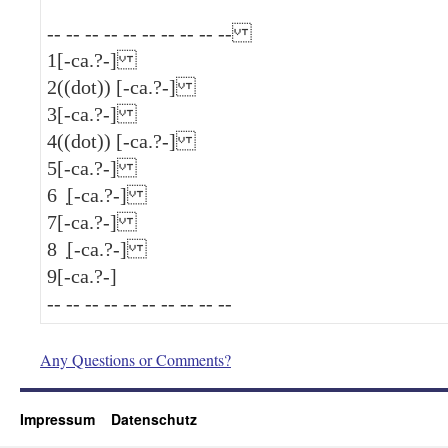
-- -- -- -- -- -- -- -- -- --
1
[-ca.?-]
2
((dot)) [-ca.?-]
3
[-ca.?-]
4
((dot)) [-ca.?-]
5
[-ca.?-]
6
̣[-ca.?-]
7
[-ca.?-]
8
̣[-ca.?-]
9
[-ca.?-]
-- -- -- -- -- -- -- -- -- --
Any Questions or Comments?
Impressum
Datenschutz