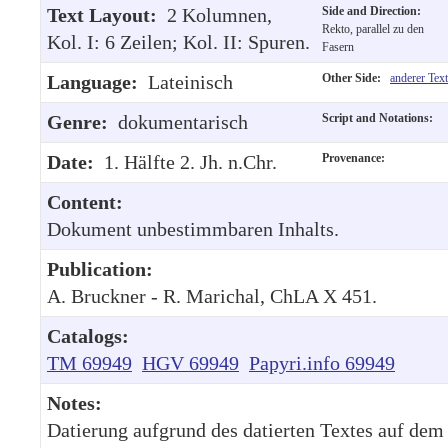
Text Layout:
2 Kolumnen,
Side and Direction:
Rekto, parallel zu den
Kol. I: 6 Zeilen; Kol. II: Spuren.
Fasern
Language:
Lateinisch
Other Side:
anderer Text
Genre:
dokumentarisch
Script and Notations:
Date:
1. Hälfte 2. Jh. n.Chr.
Provenance:
Content:
Dokument unbestimmbaren Inhalts.
Publication:
A. Bruckner - R. Marichal, ChLA X 451.
Catalogs:
TM 69949
HGV 69949
Papyri.info 69949
Notes:
Datierung aufgrund des datierten Textes auf dem