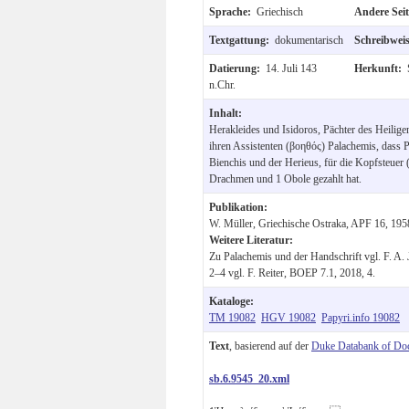
Sprache:
Griechisch
Andere Sei
Textgattung:
dokumentarisch
Schreibwei
Datierung:
14. Juli 143
Herkunft:
n.Chr.
Inhalt:
Herakleides und Isidoros, Pächter des Heilige
ihren Assistenten (βοηθός) Palachemis, dass 
Bienchis und der Herieus, für die Kopfsteuer
Drachmen und 1 Obole gezahlt hat.
Publikation:
W. Müller, Griechische Ostraka, APF 16, 195
Weitere Literatur:
Zu Palachemis und der Handschrift vgl. F. A. 
2–4 vgl. F. Reiter, BOEP 7.1, 2018, 4.
Kataloge:
TM 19082
HGV 19082
Papyri.info 19082
Text
, basierend auf der
Duke Databank of Do
sb.6.9545_20.xml