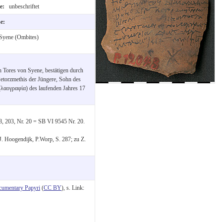
te:
unbeschriftet
se:
Syene (Ombites)
n Tores von Syene, bestätigen durch
Petorzmethis der Jüngere, Sohn des
 (λαογραφία) des laufenden Jahres 17
8, 203, Nr. 20 = SB VI 9545 Nr. 20.
J. Hoogendijk, P.Worp, S. 287; zu Z.
cumentary Papyri
(
CC BY
), s. Link: