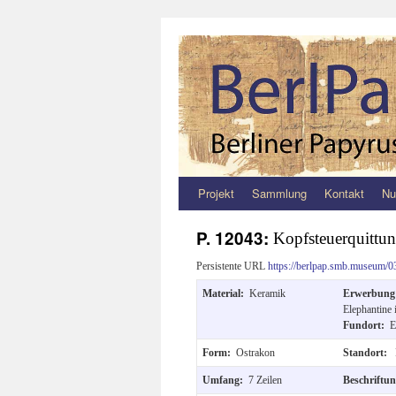
Projekt
Sammlung
Kontakt
Nu
Zum
Inhalt
P. 12043:
Kopfsteuerquittu
springen
Persistente URL
https://berlpap.smb.museum/0
Material:
Keramik
Erwerbun
Elephantine 
Fundort:
E
Form:
Ostrakon
Standort:
Umfang:
7 Zeilen
Beschriftu