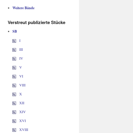
Weitere Bände
Verstreut publizierte Stücke
SB
I
III
IV
V
VI
VIII
X
XII
XIV
XVI
XVIII