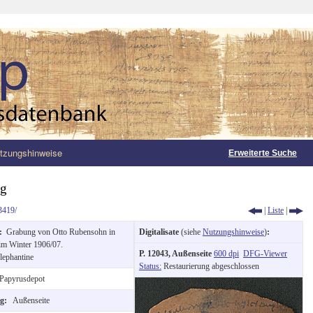
tzungshinweise
Erweiterte Suche
ng
3419/
|
Liste
|
g:
Grabung von Otto Rubensohn in
Digitalisate
(siehe
Nutzungshinweise
)
:
im Winter 1906/07.
P. 12043, Außenseite
600 dpi
DFG-Viewer
lephantine
Status:
Restaurierung abgeschlossen
Papyrusdepot
ng:
Außenseite