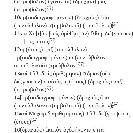
(τετρώβολον)
(γίνονται) (δραχμαὶ)
ρπζ
(τετρώβολον)
10
πρ(οσδιαγραφομένων) (δραχμὰς)
[ι]α̣
(πεντώβολον)
σ(υμβολικοῦ)
(τριώβολον)
11
καὶ Χο̣[ι]ὰ̣κ
β
εἰς ἀρίθ(μησιν) Ἁθὺρ διέ(γραψεν
̣[ ̣ ̣] ̣ας αὐτὸς
12
ιη
(ἔτους)
ρπζ
(τετρώβολον)
πρ(οσδιαγραφομένων)
ια
(πεντώβολον)
σ(υμβολικοῦ)
(τριώβολον)
13
καὶ Τῦβ̣ι̣
δ
εἰς ἀρίθ(μησιν) Ἁδριαν(οῦ)
διέ(γραψεν) ὁ αὐτὸς
ιη
(ἔτους) (δραχμὰς)
ρπζ
(τετρώβολον)
14
[πρ(οσδιαγραφομένων) (δραχμὰς)]
ια
(πεντώβολον)
σ(υμβολικοῦ)
(τριώβολον)
15
καὶ Μεχεὶρ
δ
ἀριθ(μήσεως) Τῦβι διέ(γραψε)
ιη
(ἔτους)
16
(δραχμὰς) ἑκατὸν ὀγδοήκοντα ἑ̣π̣τ̣ὰ̣