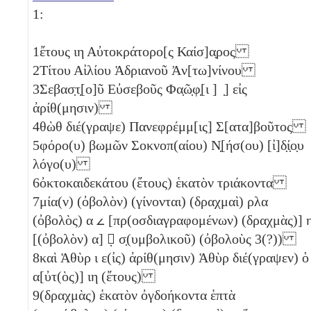
1:
1
ἔτους
ιη
Αὐτοκράτορο[ς Καίσ]α̣ρος
2
Τίτου Αἰλίου Ἁδριανοῦ Ἀν[τω]νίνου
3
Σεβασ̣τ̣[ο]ῦ Εὐσεβοῦς Φα̣ῶ̣φ̣[ι ] ̣] εἰς
ἀρίθ(μησιν)
4
θὼθ διέ(γραψε) Πανεφρέμμ[ις] Σ[ατα]βοῦτος
5
φόρο(υ) βωμῶν Σοκνοπ(αίου) Ν̣[ήσ(ου) [ἰ]δ̣ί̣ο̣υ
λόγο(υ)
6
ὀκτοκαιδεκάτου (ἔτους) ἑκατὸν τριάκοντα
7
μία(ν)
(ὀβολὸν)
(γίνονται) (δραχμαὶ)
ρλα
(ὀβολὸς)
α
𐅵
[πρ(οσδιαγραφομένων) (δραχμὰς)]
η
[(ὀβολὸν)
α
]
𐅵̣
σ̣(υμβολικοῦ) (ὀβολοὺς 3(?))
8
καὶ Ἁθὺρ
ι
ε(ἰς) ἀρίθ(μησιν) Ἁθὺρ διέ(γραψεν) ὁ
α[ὐτ(ὸς)]
ιη
(ἔτους)
9
(δραχμὰς) ἑκατὸν ὀγδοήκοντα ἑπτὰ