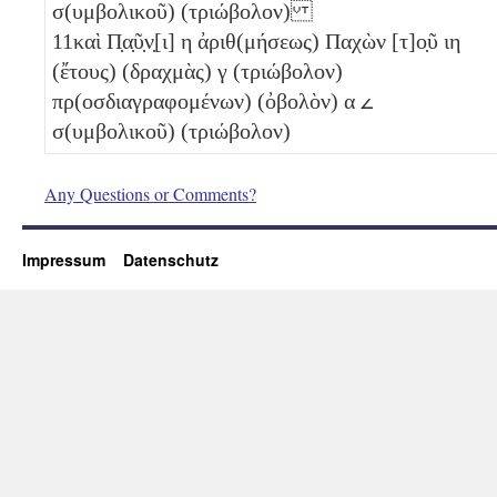
σ(υμβολικοῦ)
(τριώβολον)
11
καὶ Π̣α̣ῦ̣ν̣[ι]
η
ἀριθ(μήσεως) Παχὼν [τ]ο̣ῦ
ιη
(ἔτους) (δραχμὰς)
γ
(τριώβολον)
πρ(οσδιαγραφομένων) (ὀβολὸν)
α
𐅵
σ(υμβολικοῦ)
(τριώβολον)
Any Questions or Comments?
Impressum
Datenschutz