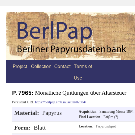
Project
Collection
Contact
Terms of
Zum
Use
Inhalt
springen
P. 7965:
Monatliche Quittungen über Altarsteuer
Persistent URL
https://berlpap.smb.museum/02364/
Material:
Papyrus
Acquisition:
Sammlung Mosse 1894.
Find Location:
Faijûm (?)
Form:
Blatt
Location:
Papyrusdepot