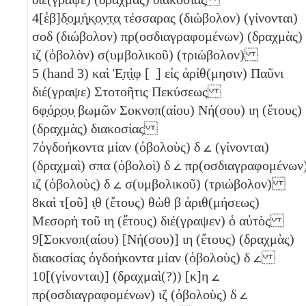
4
[ἑβ]δ̣ο̣μ̣ή̣κ̣ο̣ν̣τ̣α̣ τέσσαρας
(διώβολον)
(γίνονται)
σοδ
(διώβολον)
πρ(οσδιαγραφομένων) (δραχμὰς)
ιζ
(ὀβολὸν)
σ(υμβολικοῦ)
(τριώβολον)
5
(hand 3) καὶ Ἐ̣π̣ὶ̣φ [ ̣] εἰς ἀρίθ(μησιν) Παῦνι
διέ(γραψε) Στοτοῆτις Πεκύσεως
6
φ̣ό̣ρ̣ο̣υ̣ βωμῶν Σοκνοπ(αίου) Νή(σου)
ιη
(ἔτους)
(δραχμὰς) διακοσίας
7
ὀγδοήκοντα μίαν (ὀβολοὺς)
δ
𐅵
(γίνονται)
(δραχμαὶ)
σπα
(ὀβολοὶ)
δ
𐅵
πρ(οσδιαγραφομένων
ιζ
(ὀβολοὺς)
δ
𐅵
σ(υμβολικοῦ)
(τριώβολον)
8
καὶ τ[οῦ]
ι̣θ
(ἔτους) θὼθ
β
ἀριθ(μήσεως)
Μεσορὴ τοῦ
ιη
(ἔτους) διέ(γραψεν) ὁ αὐτὸς
9
[Σοκνοπ(αίου) [Νή(σου)]
ιη
(ἔτους) (δραχμὰς)
διακοσίας ὀγδοήκοντα μίαν (ὀβολοὺς)
δ
𐅵
10
[(γίνονται)] (δραχμαὶ(?))
[κ]η
𐅵
πρ(οσδιαγραφομένων)
ιζ
(ὀβολοὺς)
δ
𐅵