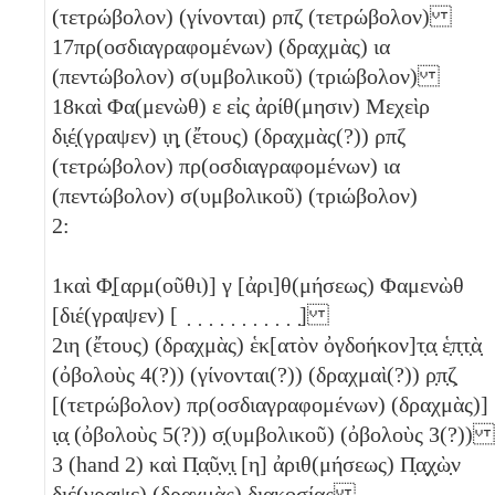
(τετρώβολον)
(γίνονται)
ρπζ
(τετρώβολον)
17
πρ(οσδιαγραφομένων) (δραχμὰς)
ια
(πεντώβολον)
σ(υμβολικοῦ)
(τριώβολον)
18
καὶ Φα(μενὼθ)
ε
εἰς ἀρίθ(μησιν) Μεχεὶρ
δι̣έ̣(γραψεν)
ι̣η̣
(ἔτους) (δραχμὰς(?))
ρπζ
(τετρώβολον)
πρ(οσδιαγραφομένων)
ια
(πεντώβολον)
σ(υμβολικοῦ)
(τριώβολον)
2:
1
καὶ Φ̣[αρμ(οῦθι)]
γ
[ἀρι]θ(μήσεως) Φαμενὼθ
[διέ(γραψεν) [ ̣ ̣ ̣ ̣ ̣ ̣ ̣ ̣ ̣ ̣ ̣]
2
ιη
(ἔτους) (δραχμὰς) ἑκ[ατὸν ὀγδοήκον]τ̣α̣ ἑ̣π̣τ̣ὰ̣
(ὀβολοὺς 4(?))
(γίνονται(?)) (δραχμαὶ(?))
ρ̣π̣ζ̣
[
(τετρώβολον)
πρ(οσδιαγραφομένων) (δραχμὰς)]
ι̣α̣
(ὀβολοὺς 5(?))
σ̣(υμβολικοῦ) (ὀβολοὺς 3(?))
3
(hand 2) καὶ Π̣α̣ῦ̣ν̣ι̣ [
η
] ἀριθ(μήσεως) Π̣α̣χ̣ὼ̣ν
διέ(γραψε) (δραχμὰς) διακοσίας