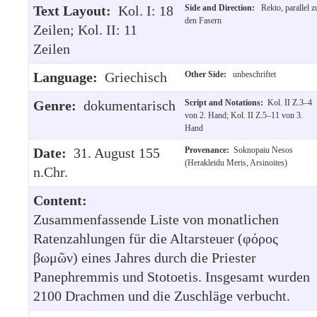
Text Layout:
Kol. I: 18
Side and Direction:
Rekto, parallel z
den Fasern
Zeilen; Kol. II: 11
Zeilen
Language:
Griechisch
Other Side:
unbeschriftet
Genre:
dokumentarisch
Script and Notations:
Kol. II Z.3–4
von 2. Hand; Kol. II Z.5–11 von 3.
Hand
Date:
31. August 155
Provenance:
Soknopaiu Nesos
(Herakleidu Meris, Arsinoites)
n.Chr.
Content:
Zusammenfassende Liste von monatlichen
Ratenzahlungen für die Altarsteuer (φόρος
βωμῶν) eines Jahres durch die Priester
Panephremmis und Stotoetis. Insgesamt wurden
2100 Drachmen und die Zuschläge verbucht.