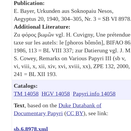
Publication:
E. Bayer, Urkunden aus Soknopaiu Nesos,
Aegyptus 20, 1940, 304–305, Nr. 3 = SB VI 8978
Additional Literature:
Zu φόρος βωμῶν vgl. H. Cuvigny, Une prétendue
taxe sur les autels: le [phoros bômôn], BIFAO 86
1986, 113 = BL VIII 337; zur Datierung vgl. J. M
S. Cowey, Remarks on Various Papyri III (sb v,
vi, viii, x, xii, xiv, xvi, xviii, xx), ZPE 132, 2000,
241 = BL XII 193.
Catalogs:
TM 14058
HGV 14058
Papyri.info 14058
Text
, based on the
Duke Databank of
Documentary Papyri
(
CC BY
), see link:
sb.6.8978.xml