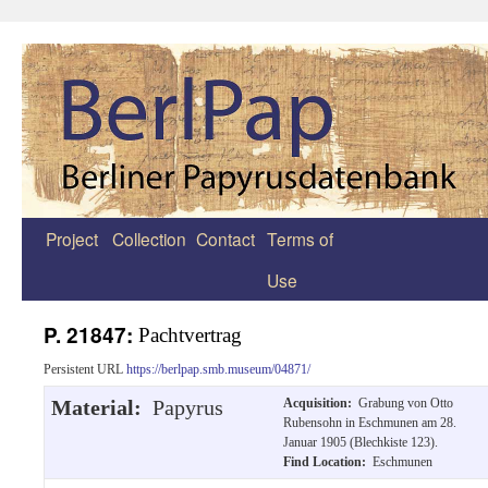
Project
Collection
Contact
Terms of
Zum
Use
Inhalt
springen
P. 21847:
Pachtvertrag
Persistent URL
https://berlpap.smb.museum/04871/
Material:
Papyrus
Acquisition:
Grabung von Otto
Rubensohn in Eschmunen am 28.
Januar 1905 (Blechkiste 123).
Find Location:
Eschmunen