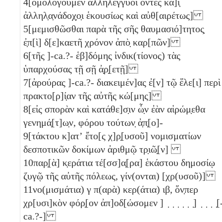
4
[ὁμολογοῦμεν ἀλληλέγγυοι ὄντες κα]ὶ̣
ἀλληλ̣α̣νάδοχ̣ο̣ι ἑκουσίως καὶ αὐθ[αιρέτως]
5
[μεμισθῶσθαι παρὰ τῆς σῆς θαυμασιό]τητος̣
ἐ̣π[ὶ] δ[ε]καετῆ χρόνον ἀπὸ̣ καρ[πῶν]
6
[τῆς ]-ca.?- ἑβ]δόμης ἰνδικ(τίονος) τὰς
ὑπαρχούσας τῇ σῇ ἀ̣ρ̣[ετῇ]
7
[ἀρούρας ]-ca.?- διακειμέν]ας ἐ[ν] τῷ ἕλε[ι] περὶ
πρακτο[ρ]ί̣αν τῆ̣ς αὐτῆς κώ[μης]
8
[εἰς σπορὰν καὶ κατάθε]σ̣ιν ὧ̣ν ἐὰν αἱρώμ̣εθα
γενημά̣[τ]ω̣ν, φόρου τούτων̣ ἀ̣π̣[ο]-
9
[τάκτου κ]ατʼ ἔτο[ς χ]ρ̣[υσοῦ] νομισματίων
δεσποτικῶν δοκίμων ἀριθμῷ τρ̣ιῶ̣[ν]
10
παρ̣[ὰ] κ̣εράτια τέ[σσ]α̣[ρα]
ἑκάστου δημοσίῳ
ζυγῷ τῆς αὐτῆς πόλεως, γίν(ονται) [χρ(υσοῦ)]
11
νο(μισμάτια)
γ
π(αρὰ) κερ(άτια)
ιβ
, ὅν̣περ
χρ[υσι]κὸν φόρ̣[ον ἀπ]οδ[ώσομεν ] ̣ ̣ ̣ ̣ ̣ ̣] ̣ ̣ ̣ ̣[
ca.?-]