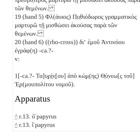
τῶν θεμένων.
19
(hand 5) Φλ(άυιος) Π̣υ̣θιόδωρος γραμματικὸς
μαρτυρῶ τῇ μισθώσει ἀκούσας παρὰ τῶν
θεμένων.
20
(hand 6) ((rho-cross)) διʼ ἐμοῦ Ἀντινόου
ἐγράφ(η) -ca.?-
v:
1
[-ca.?- Τα]υ̣ρ̣ί̣ν̣[ου] ἀπὸ κώ̣μ̣(ης) Θ̣ύ̣νεω[ς τοῦ]
Ἑ̣ρ(μουπολίτου νομοῦ).
Apparatus
^
r.13. ὑ̈ papyrus
^
r.13. ἰ̈ papyrus