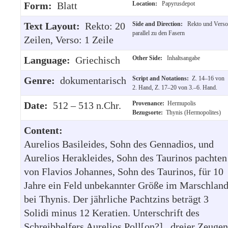
Form:
Blatt
Location:
Papyrusdepot
Text Layout:
Rekto: 20
Side and Direction:
Rekto und Verso
parallel zu den Fasern
Zeilen, Verso: 1 Zeile
Language:
Griechisch
Other Side:
Inhaltsangabe
Genre:
dokumentarisch
Script and Notations:
Z. 14–16 von
2. Hand, Z. 17–20 von 3.–6. Hand.
Date:
512 – 513 n.Chr.
Provenance:
Hermupolis
Bezugsorte:
Thynis (Hermopolites)
Content:
Aurelios Basileides, Sohn des Gennadios, und
Aurelios Herakleides, Sohn des Taurinos pachten
von Flavios Johannes, Sohn des Taurinos, für 10
Jahre ein Feld unbekannter Größe im Marschlan
bei Thynis. Der jährliche Pachtzins beträgt 3
Solidi minus 12 Keratien. Unterschrift des
Schreibhelfers Aurelios Poll[on?] , dreier Zeugen