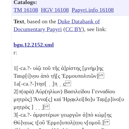
Catalogs:
TM 16108
HGV 16108
Papyri.info 16108
Text
, based on the
Duke Databank of
Documentary Papyri
(
CC BY
), see link:
bgu.12.2152.xml
r:
1
[-ca.?- υἱῷ τοῦ τῆς ἀ]ρίστης̣ [μνήμ]η̣ς
Ταυρ[ί]ν̣ου ἀπὸ τ̣ῆ[ς Ἑρμουπολιτῶν]
1a
[-ca.?-]τησ[ ̣ ̣]π̣ ̣ ̣ς
2
[π(αρὰ) Αὐρ(ηλίων) Βασιλείδου Γενναδίου
μητρὸς] Ἄννα[ς] καὶ Ἡρ̣α̣κλεί[δο]υ Τα̣υ̣[ρ]ίνο[υ
μητρὸς ] ̣ ̣ ̣]
3
[-ca.?- ἀμφοτέρων γεωργῶν ἀ]πὸ κώμ[ης
Θύ]ν̣εως τ̣[οῦ Ἑρμο]υπολ̣ί̣τ̣ου̣ ν̣[ομοῦ.]