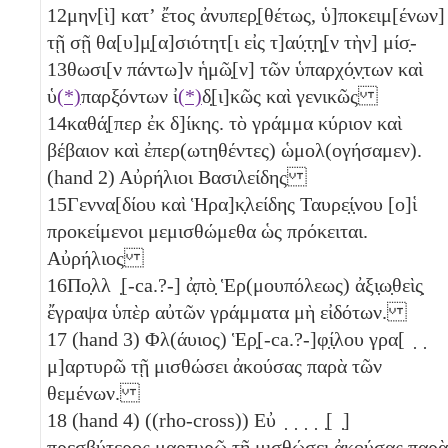
12
μην[ὶ] κατʼ ἔτος ἀνυπερ̣[θέτως, ὑ]ποκειμ[ένων]
τῇ σῇ θα[υ]μ̣[α]σιότητ[ι εἰς τ]αύ̣τ̣η̣[ν τὴν] μίσ̣-
13
θωσι[ν πάντω]ν ἡμῶ̣[ν] τῶν ὑπαρχό̣ν̣των καὶ
ὑ
(*)
παρξόντων ἰ
(*)
δ̣[ι]κῶς καὶ γενικῶς
14
καθά̣[περ ἐκ δ]ίκης. τὸ γράμμα κύριον καὶ
βέβαιον καὶ ἐπερ(ωτηθέντες) ὡμολ(ογήσαμεν).
(hand 2) Αὐρήλιοι Βασιλείδης
15
Γεννα[δίου καὶ Ἡρα]κ̣λείδης Ταυρε̣ί̣νου [ο]ἱ
προκείμενοι μεμισθώμεθα ὡς πρόκειται.
Αὐρήλιος
16
Πο̣λλ ̣[-ca.?-] ἀ̣πὸ̣ Ἑρ(μουπόλεως) ἀξι̣ω̣θεὶς̣
ἔγραψα ὑπὲρ αὐτῶν γράμματα μὴ εἰδότων.
17
(hand 3) Φλ(άυιος) Ἑρ̣[-ca.?-]φ̣ί̣λου γρα[ ̣ ̣
μ]αρτυρῶ τῇ μισθώσει ἀκούσας παρὰ τῶν
θεμένων.
18
(hand 4) ((rho-cross)) Εὐ ̣ ̣ ̣ ̣ ̣[ ̣]
π̣ρεσβύ̣τερος μαρτυρῶ τῇ μισθώσει ἀκούσας παρὰ