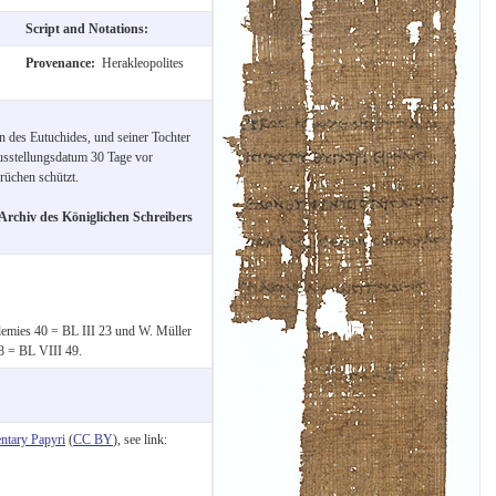
Script and Notations:
Provenance:
Herakleopolites
hn des Eutuchides, und seiner Tochter
Ausstellungsdatum 30 Tage vor
rüchen schützt.
Archiv des Königlichen Schreibers
olemies 40 = BL III 23 und W. Müller
8 = BL VIII 49.
tary Papyri
(
CC BY
), see link: