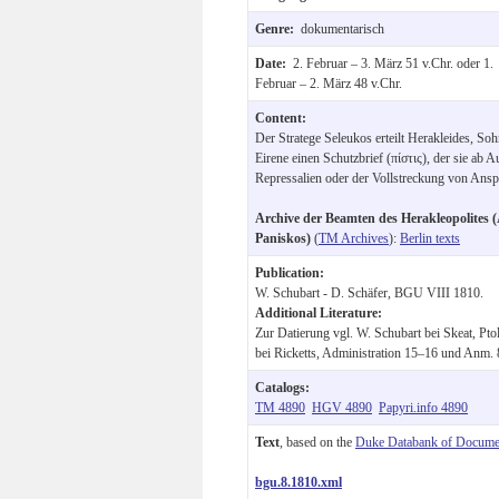
Genre:
dokumentarisch
Date:
2. Februar – 3. März 51 v.Chr. oder 1.
Februar – 2. März 48 v.Chr.
Content:
Der Stratege Seleukos erteilt Herakleides, So
Eirene einen Schutzbrief (πίστις), der sie ab 
Repressalien oder der Vollstreckung von Ansp
Archive der Beamten des Herakleopolites (
Paniskos)
(
TM Archives
):
Berlin texts
Publication:
W. Schubart - D. Schäfer, BGU VIII 1810.
Additional Literature:
Zur Datierung vgl. W. Schubart bei Skeat, Pt
bei Ricketts, Administration 15–16 und Anm. 
Catalogs:
TM 4890
HGV 4890
Papyri.info 4890
Text
, based on the
Duke Databank of Documen
bgu.8.1810.xml