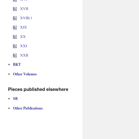
XVII
XVIII.1
XIX
XX
XXI
XXII
BKT
Other Volumes
Pieces published elsewhere
SB
Other Publications