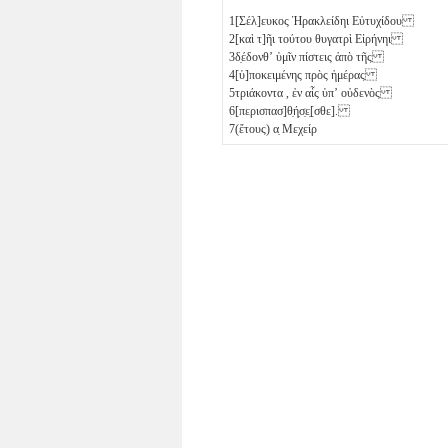
1
[Σέλ]ευκος Ἡρακλείδηι Εὐτυχίδου
2
[καὶ τ]ῆι τούτου θυγατρὶ Εἰρήνηι
3
δ̣έδονθʼ ὑμῖν πίστεις ἀπὸ τῆς
4
[ὑ]ποκειμένης πρὸς ἡμέρας
5
τριάκοντα
, ἐν αἷς ὑπʼ οὐδενὸς
6
[περισπασ]θ̣ή̣σ̣ε̣[σθε].
7
(ἔτους)
α̣
Μεχείρ