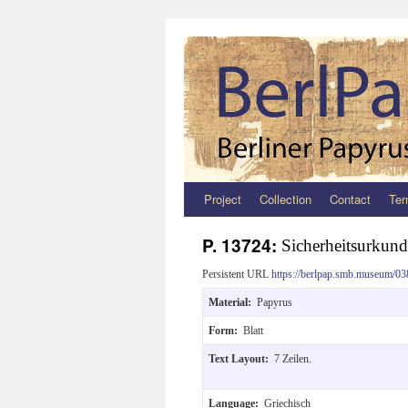
Project
Collection
Contact
Ter
Zum
Inhalt
P. 13724:
Sicherheitsurkund
springen
Persistent URL
https://berlpap.smb.museum/03
Material:
Papyrus
Form:
Blatt
Text Layout:
7 Zeilen.
Language:
Griechisch