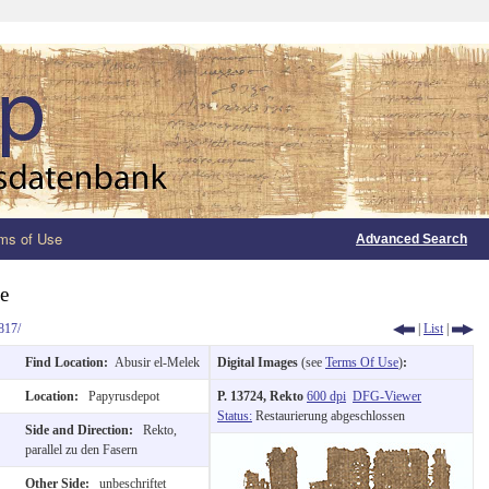
ms of Use
Advanced Search
e
817/
|
List
|
Find Location:
Abusir el-Melek
Digital Images
(see
Terms Of Use
)
:
Location:
Papyrusdepot
P. 13724, Rekto
600 dpi
DFG-Viewer
Status:
Restaurierung abgeschlossen
Side and Direction:
Rekto,
parallel zu den Fasern
Other Side:
unbeschriftet