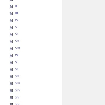
II
III
IV
V
VI
VII
VIII
IX
X
XI
XII
XIII
XIV
XV
XVI