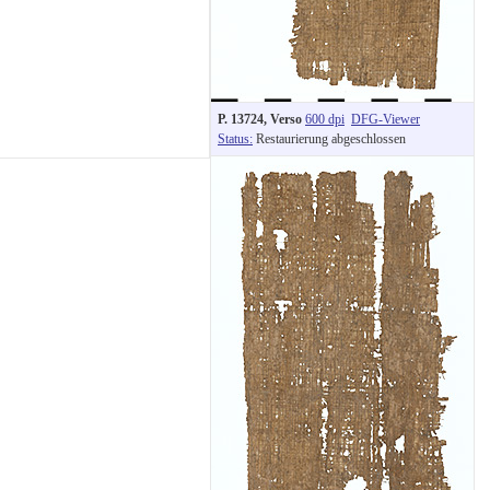
P. 13724, Verso
600 dpi
DFG-Viewer
Status:
Restaurierung abgeschlossen