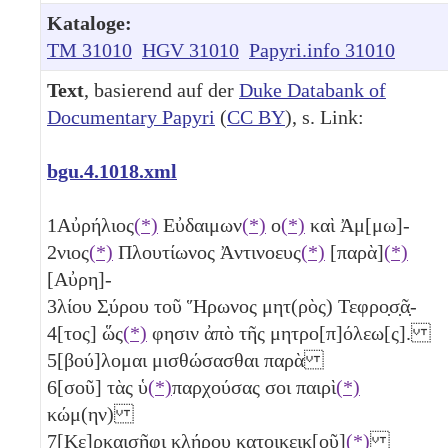
Kataloge:
TM 31010
HGV 31010
Papyri.info 31010
Text
, basierend auf der
Duke Databank of
Documentary Papyri
(
CC BY
), s. Link:
bgu.4.1018.xml
1
Αὐρήλιος
(*)
Εὐδαιμων
(*)
ο
(*)
καὶ Ἀμ[μω]-
2
νιος
(*)
Πλουτίωνος Ἀντινοευς
(*)
[παρὰ]
(*)
[Αὐρη]-
3
λίου Σ̣ύρου τοῦ Ἥρωνος μητ(ρὸς) Τεφρο̣σ̣ᾶ̣-
4
[τος] ὥς
(*)
φησιν ἀπὸ τῆς μητρο[π]όλεω[ς].
5
[βού]λομαι μισθώσασθαι παρὰ
6
[σοῦ] τὰς ὑ
(*)
παρχούσας σοι παιρὶ
(*)
κώμ(ην)
7
[Κε]ρκαισῆφι κλήρου κατοικεικ[οῦ]
(*)