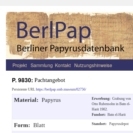
Projekt
Sammlung
Kontakt
Nutzungshinweise
Zum
Inhalt
P. 9830:
Pachtangebot
springen
Persistente URL
https://berlpap.smb.museum/02756/
Material:
Papyrus
Erwerbung:
Grabung von
Otto Rubensohn in Batn el-
Harit 1902.
Fundort:
Batn el-Harit
Form:
Blatt
Standort:
Papyrusdepot