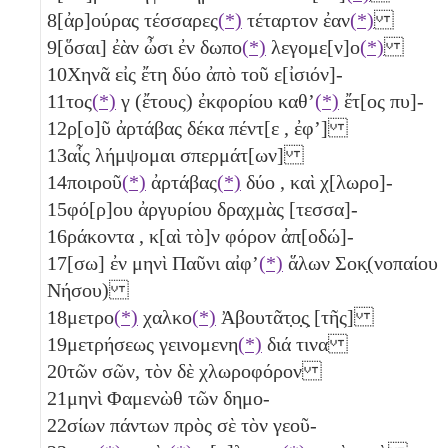
8
[ἀρ]ούρας τέσσαρες
(*)
τέταρτον
ἐαν
(*)
9
[ὅσαι] ἐὰν ὦσι ἐν δωπο
(*)
λεγομε[ν]ο
(*)
10
Χηνᾶ εἰς ἔτη δύο
ἀπὸ τοῦ ε[ἰσιόν]-
11
τος
(*)
γ
(ἔτους) ἐκφορίου καθʼ
(*)
ἔτ[ος πυ]-
12
ρ[ο]ῦ ἀρτάβας δέκα πέντ[ε
, ἐφʼ]
13
αἷς λήμψομαι σπερμάτ[ων]
14
ποιροῦ
(*)
ἀρτάβας
(*)
δύο
, καὶ χ[λωρο]-
15
φό[ρ]ου ἀργυρίου δραχμὰς [τεσσα]-
16
ράκοντα
, κ[αὶ τὸ]ν φόρον ἀπ[οδώ]-
17
[σω] ἐν μηνὶ Παῦνι αἰφʼ
(*)
ἅλων Σοκ̣(νοπαίου
Νήσου)
18
μετρο
(*)
χαλκο
(*)
Ἀβουτᾶτ̣ο̣ς̣ [τῆς]
19
μετρήσεως γεινομενη
(*)
διά τινα
20
τῶν σῶν, τὸν δὲ χλωροφόρον
21
μηνὶ Φαμενὼθ τῶν δημο-
22
σίων πάντων πρὸς σὲ τὸν γεοῦ-