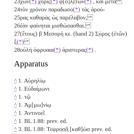
23
χων
(*)
χορὶς
(*)
φ[ο]λ̣ε̣των
(*)
, καὶ μετὰ
24
τὸν χρόνον παραδωσο
(*)
τὰς ἀρού-
25
ρας καθαρὰς ὡς παρέλαβον,
26
ἐὰν φαίνηται μισθώσασθαι.
27
(ἔτους)
β
Μεσορὴ
κε
. (hand 2) Σ̣ύρος (ἐτῶν)
ξ
(*)
28
οὐλὴ ὀφρυαια
(*)
ἀριστερας
(*)
.
Apparatus
^
1. Αὐρηλίῳ
^
1. Εὐδαίμωνι
^
1. τῷ
^
1. Ἀμ[μω]νίῳ
^
1. Ἀντινοεῖ
^
1. BL 1.88: prev. ed.
^
3. BL 1.88: Τεφρο̣σ̣ᾶ̣ [καθ]ὼσ prev. ed.