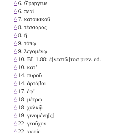
^
6. ὑ̈ papyrus
^
6. περὶ
^
7. κατοικικοῦ
^
8. τέσσαρας
^
8. ἢ
^
9. τόπῳ
^
9. λεγομένῳ
^
10. BL 1.88: ἐ[νεστῶ]τοσ prev. ed.
^
10. κατʼ
^
14. πυροῦ
^
14. ἀρτάβαι
^
17. ἐφʼ
^
18. μέτρῳ
^
18. χαλκῷ
^
19. γινομένη[ς]
^
22. γεοῦχον
^
22. χωρὶς