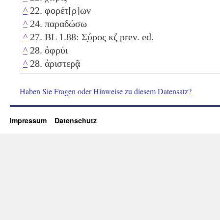
^
22. φορέτ[ρ]ων
^
24. παραδώσω
^
27. BL 1.88: Σ̣ύρος
κζ
prev. ed.
^
28. ὀφρύι
^
28. ἀριστερᾷ
Haben Sie Fragen oder Hinweise zu diesem Datensatz?
Impressum
Datenschutz