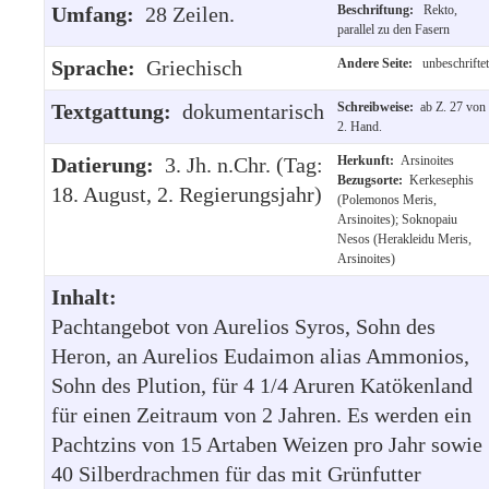
Umfang:
28 Zeilen.
Beschriftung:
Rekto,
parallel zu den Fasern
Sprache:
Griechisch
Andere Seite:
unbeschriftet
Textgattung:
dokumentarisch
Schreibweise:
ab Z. 27 von
2. Hand.
Datierung:
3. Jh. n.Chr. (Tag:
Herkunft:
Arsinoites
Bezugsorte:
Kerkesephis
18. August, 2. Regierungsjahr)
(Polemonos Meris,
Arsinoites); Soknopaiu
Nesos (Herakleidu Meris,
Arsinoites)
Inhalt:
Pachtangebot von Aurelios Syros, Sohn des
Heron, an Aurelios Eudaimon alias Ammonios,
Sohn des Plution, für 4 1/4 Aruren Katökenland
für einen Zeitraum von 2 Jahren. Es werden ein
Pachtzins von 15 Artaben Weizen pro Jahr sowie
40 Silberdrachmen für das mit Grünfutter