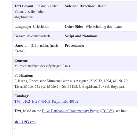
Text Layout:
Rekto: 3 Zeilen;
Side and Direction:
Rekto
Verso: 2 Zeilen; oben
abgebrochen
Language:
Griechisch
Other Side:
Wiederholung des Textes
Genre:
dokumentarisch
Script and Notations:
Date:
2. – 3. Jh. n.Chr. (nach
Provenance:
Krebs)
Content:
Mumientäfelchen des elfjährigen Psais.
Publication:
F. Krebs, Griechische Mumienetikette aus Ägypten, ZÄS 32, 1894, 41, Nr. 20;
T.Berl.Möller 112 (G. Möller) = SB I 1193; C.Étiq.Mom. 107 (B. Boyaval).
Catalogs:
TM 40162
HGV 40162
Papyri.info 40162
Text
, based on the
Duke Databank of Documentary Papyri
(
CC BY
), see link:
sb.1.1193.xml
r: