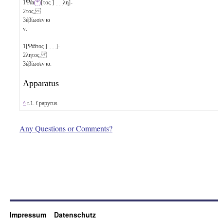
1
Ψάι
(*)
[τος ] ̣ ̣ ̣λη]-
2
τος,
3
ἐβίωσεν
ια
v:
1
[Ψάϊτος ] ̣ ̣ ̣]-
2
λητος,
3
ἐβίωσεν
ια
.
Apparatus
^
r.1. ϊ papyrus
Any Questions or Comments?
Impressum
Datenschutz