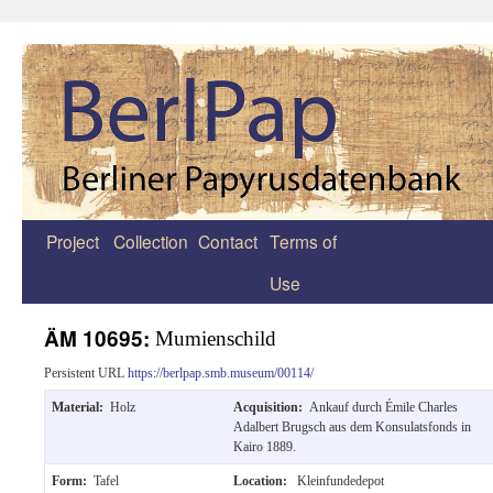
Project
Collection
Contact
Terms of
Zum
Use
Inhalt
springen
ÄM 10695:
Mumienschild
Persistent URL
https://berlpap.smb.museum/00114/
Material:
Holz
Acquisition:
Ankauf durch Émile Charles
Adalbert Brugsch aus dem Konsulatsfonds in
Kairo 1889.
Form:
Tafel
Location:
Kleinfundedepot