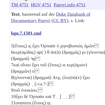
TM 4751
HGV 4751
Papyri.info 4751
Text
, basierend auf der
Duke Databank of
Documentary Papyri
(
CC BY
), s. Link:
bgu.7.1501.xml
5
(ἔτους)
ιϛ
ἔχει Ὁρπαὰτ ὁ χηνοβοσκὸς ἡμῶν
6
κερ(αμίδας) αρ( )
θ
ἀν(ὰ) (δραχμὰς)
ρι
(γίνονται
(δραχμαὶ)
ϡϙ
7
καὶ οἴνου ἔχει τοῦ (ἔτους)
ιε
κερ(άμιον)
(δραχμῶν)
υ
8
(γίνονται) (δραχμαὶ)
Ατϙ
, (λοι)πὸ(ν) ἔχει
(δραχμὰς) ̣ ̣[-ca.?-]
9
τοῦ ἐνοικίου.
10
ἔχει δὲ Ὁρπαὰν καὶ Τ ̣ ̣[ ̣ ̣ ̣]
11
οναποτο̣ (ἔτους)
ιγ
.