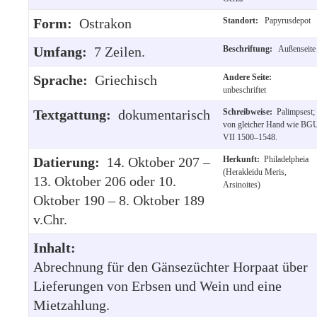
Form:
Ostrakon
Standort:
Papyrusdepot
Umfang:
7 Zeilen.
Beschriftung:
Außenseite
Sprache:
Griechisch
Andere Seite:
unbeschriftet
Textgattung:
dokumentarisch
Schreibweise:
Palimpsest;
von gleicher Hand wie BG
VII 1500–1548.
Datierung:
14. Oktober 207 –
Herkunft:
Philadelpheia
(Herakleidu Meris,
13. Oktober 206 oder 10.
Arsinoites)
Oktober 190 – 8. Oktober 189
v.Chr.
Inhalt:
Abrechnung für den Gänsezüchter Horpaat über
Lieferungen von Erbsen und Wein und eine
Mietzahlung.