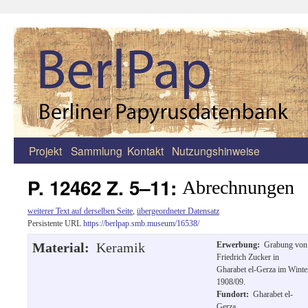
Projekt
Sammlung
Kontakt
Nutzungshinweise
Zum
Inhalt
P. 12462 Z. 5–11:
Abrechnungen
springen
weiterer Text auf derselben Seite
,
übergeordneter Datensatz
Persistente URL
https://berlpap.smb.museum/16538/
Material:
Keramik
Erwerbung:
Grabung von
Friedrich Zucker in
Gharabet el-Gerza im Winte
1908/09.
Fundort:
Gharabet el-
Gerza