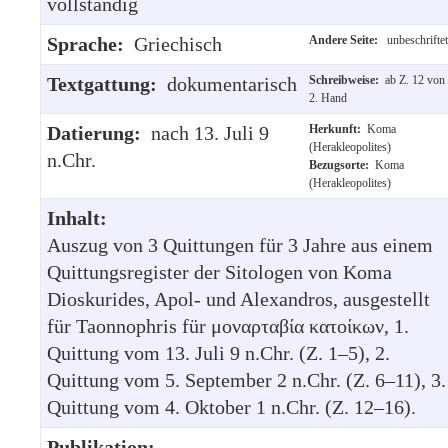
vollständig
Sprache:
Griechisch
Andere Seite:
unbeschriftet
Textgattung:
dokumentarisch
Schreibweise:
ab Z. 12 von
2. Hand
Datierung:
nach 13. Juli 9
Herkunft:
Koma
(Herakleopolites)
n.Chr.
Bezugsorte:
Koma
(Herakleopolites)
Inhalt:
Auszug von 3 Quittungen für 3 Jahre aus einem
Quittungsregister der Sitologen von Koma
Dioskurides, Apol- und Alexandros, ausgestellt
für Taonnophris für μοναρταβία κατοίκων, 1.
Quittung vom 13. Juli 9 n.Chr. (Z. 1–5), 2.
Quittung vom 5. September 2 n.Chr. (Z. 6–11), 3.
Quittung vom 4. Oktober 1 n.Chr. (Z. 12–16).
Publikation: