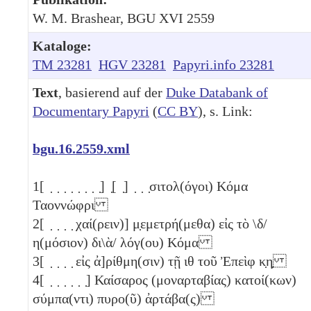
W. M. Brashear, BGU XVI 2559
Kataloge:
TM 23281
HGV 23281
Papyri.info 23281
Text
, basierend auf der
Duke Databank of
Documentary Papyri
(
CC BY
), s. Link:
bgu.16.2559.xml
1
[ ̣ ̣ ̣ ̣ ̣ ̣ ̣ ̣] ̣[ ̣] ̣ ̣ ̣σιτολ(όγοι) Κόμα
Ταοννώφρι
2
[ ̣ ̣ ̣ ̣ χαί(ρειν)] μ̣εμετρή(μεθα) εἰς τὸ \δ/
η(μόσιον) δι\ὰ/ λόγ(ου) Κόμα
3
[ ̣ ̣ ̣ ̣ εἰς ἀ]ρίθμη(σιν) τῇ
ιθ
τοῦ Ἐπεὶφ
κ̣η̣
4
[ ̣ ̣ ̣ ̣ ̣ ̣] Καίσαρος (μοναρταβίας) κατοί(κων)
σύμπα(ντι) πυρο(ῦ) ἀρτάβα(ς)