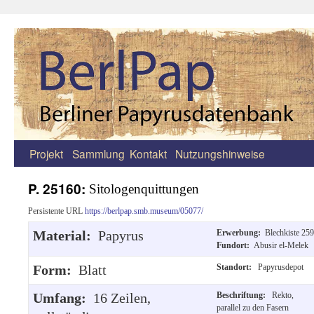
Projekt
Sammlung
Kontakt
Nutzungshinweise
Zum
Inhalt
P. 25160:
Sitologenquittungen
springen
Persistente URL
https://berlpap.smb.museum/05077/
Material:
Papyrus
Erwerbung:
Blechkiste 259
Fundort:
Abusir el-Melek
Form:
Blatt
Standort:
Papyrusdepot
Umfang:
16 Zeilen,
Beschriftung:
Rekto,
parallel zu den Fasern