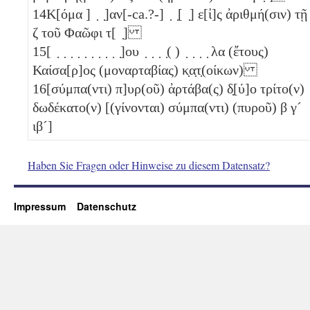
14
Κ[όμα ] ̣ ̣]αν[-ca.?-] ̣ ̣[ ̣] ε[ἰ]ς ἀριθμή(σιν) τῇ
ζ
τοῦ Φαῶφι τ[ ̣]
15
[ ̣ ̣ ̣ ̣ ̣ ̣ ̣ ̣ ̣ ̣]ου ̣ ̣ ̣ ̣( ) ̣ ̣ ̣ ̣
λα
(ἔτους)
Καίσα[ρ]ος (μοναρταβίας) κ̣α̣τ̣(οίκων)
16
[σύμπα(ντι) π]υρ(οῦ) ἀρτάβα(ς) δ̣[ύ]ο τρίτο(ν)
δωδέκατο(ν) [(γίνονται) σύμπα(ντι) (πυροῦ)
β
γ´
ιβ´
]
Haben Sie Fragen oder Hinweise zu diesem Datensatz?
Impressum
Datenschutz