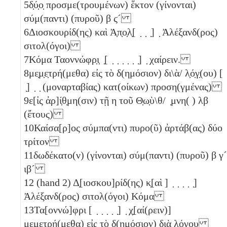
5
δ̣ύ̣ο̣ προσμε(τρουμένων) ἕκτον (γίνονται)
σύμ(παντι) (πυροῦ)
β
ϛ´
6
Διοσκουρίδ(ης) καὶ Ἀ̣π̣ο̣λ̣[ ̣ ̣ ̣] ̣ Ἀλέξανδ(ρος)
σιτολ(όγοι)
7
Κόμα Ταοννώφρ̣ι̣ ̣[ ̣ ̣ ̣ ̣ ̣ ̣] ̣ χαίρειν.
8
με̣μ̣ε̣τρή(μεθα) εἰς τὸ δ(ημόσιον) δι\ὰ/ λ̣ό̣γ̣(ου) [
̣] ̣ ̣ (μοναρταβίας) κατ(οίκων) προση(γμένας)
9
ε[ἰς ἀρ]ί̣θ̣μη(σιν) τῇ
η
τοῦ Θ̣ω̣ὺ\θ/ ̣μνη( )
λβ
(ἔτους)
10
Καίσα[ρ]ος σύμπα(ντι) πυρο(ῦ) ἀρτάβ(ας) δύο
τρίτον
11
δωδέκατο(ν) (γίνονται) σύμ(παντι) (πυροῦ)
β
γ´
ιβ´
12
(hand 2) Δ̣[ιοσκου]ρίδ(ης) κ̣[αὶ ] ̣ ̣ ̣ ̣ ̣]
Ἀλέξανδ(ρος) σιτολ(όγοι) Κόμα
13
Τα[οννώ]φρι [ ̣ ̣ ̣ ̣ ̣] ̣ χ̣[αί(ρειν)]
μεμετρή(μεθα) εἰς τὸ δ(ημόσιον) διὰ λόγο̣υ̣