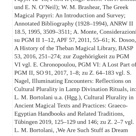
und E. N. O’Neil); W. M. Brashear, The Greek
Magical Papyri: An Introduction and Survey;
Annotated Bibliography (1928–1994), ANRW II
18.5, 1995, 3509–3511; A. Monte, Considerazion
su PGM II 1–12, APF 57, 2011, 55–61; K. Dosoo,
A History of the Theban Magical Library, BASP
53, 2016, 251–274; zur Zugehörigkeit zu PGM
VI vgl. E. Chronopoulou, PGM VI: A Lost Part o
PGM II, SO 91, 2017, 1–8; zu Z. 64–183 vgl. S.
Nagel, Illuminating Encounters: Reflections on
Cultural Plurality in Lamp Divination Rituals, in
L. M. Bortolani u.a. (Hgg.), Cultural Plurality in
Ancient Magical Texts and Practices: Graeco-
Egyptian Handbooks and Related Traditions,
Tübingen 2019, 125–129 und 146; zu Z. 2–7 vgl.
L. M. Bortolani, ,We Are Such Stuff as Dream