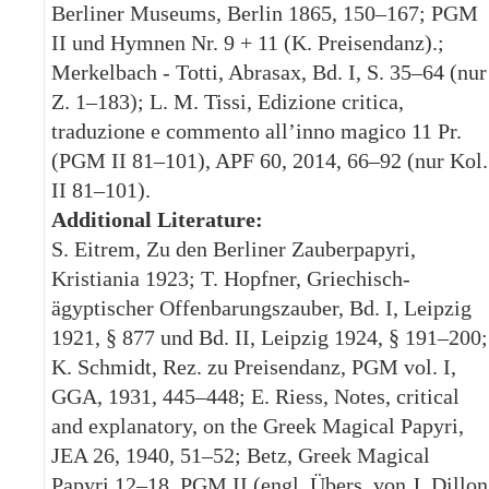
Berliner Museums, Berlin 1865, 150–167; PGM
II und Hymnen Nr. 9 + 11 (K. Preisendanz).;
Merkelbach - Totti, Abrasax, Bd. I, S. 35–64 (nur
Z. 1–183); L. M. Tissi, Edizione critica,
traduzione e commento all’inno magico 11 Pr.
(PGM II 81–101), APF 60, 2014, 66–92 (nur Kol.
II 81–101).
Additional Literature:
S. Eitrem, Zu den Berliner Zauberpapyri,
Kristiania 1923; T. Hopfner, Griechisch-
ägyptischer Offenbarungszauber, Bd. I, Leipzig
1921, § 877 und Bd. II, Leipzig 1924, § 191–200;
K. Schmidt, Rez. zu Preisendanz, PGM vol. I,
GGA, 1931, 445–448; E. Riess, Notes, critical
and explanatory, on the Greek Magical Papyri,
JEA 26, 1940, 51–52; Betz, Greek Magical
Papyri 12–18, PGM II (engl. Übers. von J. Dillon