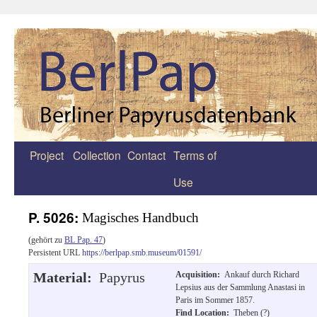
Project
Collection
Contact
Terms of
Zum
Use
Inhalt
springen
P. 5026:
Magisches Handbuch
(gehört zu
BL Pap. 47
)
Persistent URL
https://berlpap.smb.museum/01591/
Material:
Papyrus
Acquisition:
Ankauf durch Richard
Lepsius aus der Sammlung Anastasi in
Paris im Sommer 1857.
Find Location:
Theben (?)