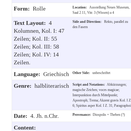
Form:
Rolle
Location:
Ausstellung Neues Museum,
Saal 2.11, Vitr. 3 (Wissen) a 4
Text Layout:
4
Side and Direction:
Rekto, parallel zu
den Fasern
Kolumnen, Kol. I: 47
Zeilen; Kol. II: 55
Zeilen; Kol. III: 58
Zeilen; Kol. IV: 14
Zeilen.
Language:
Griechisch
Other Side:
unbeschriftet
Genre:
halbliterarisch
Script and Notations:
Abkürzungen;
magische Zeichen; voces magicae;
Interpunktion durch Mittelpunkt;
Apostroph; Trema; Akzent gravis Kol. I Z
6; Spiritus asper Kol. I Z. 31; Paragraphoi
Date:
4. Jh. n.Chr.
Provenance:
Diospolis = Theben (?)
Content: