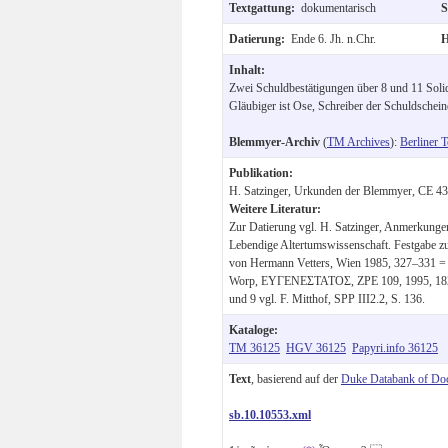
Textgattung:
dokumentarisch
S
Datierung:
Ende 6. Jh. n.Chr.
H
Inhalt:
Zwei Schuldbestätigungen über 8 und 11 Soli
Gläubiger ist Ose, Schreiber der Schuldschein
Blemmyer-Archiv
(
TM Archives
):
Berliner T
Publikation:
H. Satzinger, Urkunden der Blemmyer, CE 43
Weitere Literatur:
Zur Datierung vgl. H. Satzinger, Anmerkunge
Lebendige Altertumswissenschaft. Festgabe z
von Hermann Vetters, Wien 1985, 327–331 = 
Worp, ΕΥΓΕΝΕΣΤΑΤΟΣ, ZPE 109, 1995, 182, 
und 9 vgl. F. Mitthof, SPP III2.2, S. 136.
Kataloge:
TM 36125
HGV 36125
Papyri.info 36125
Text
, basierend auf der
Duke Databank of Do
sb.10.10553.xml