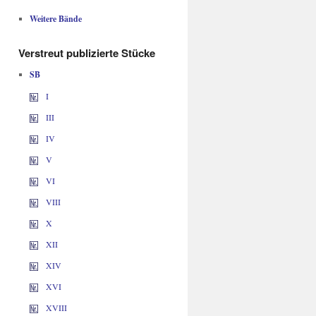
Weitere Bände
Verstreut publizierte Stücke
SB
I
III
IV
V
VI
VIII
X
XII
XIV
XVI
XVIII