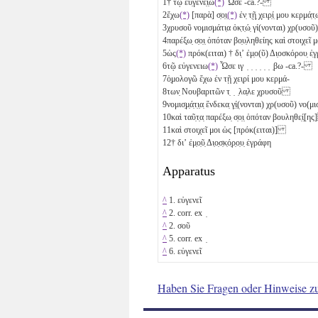
1
† τῷ εὐ̣γενε̣ι̣ω
(*)
Ὦσε -ca.?-
2
ἔχω
(*)
[παρὰ] σ̣ο̣ι̣
(*)
ἐν̣ τ̣ῇ̣ χ̣ειρ̣ί̣ μου κερμά̣τ
3
χρυσοῦ νομισμάτι̣α ὀκ̣τ̣ώ̣ γί(νονται) χρ(υσοῦ
4
παρέξ̣ω̣ σ̣ο̣ι̣ ὁπόταν βο̣υ̣ληθείης καὶ στοιχεῖ
5
ὡς
(*)
πρόκ(ειται) † δι̣ʼ ἐμ̣ο(ῦ) Δι̣οσκόρου̣
6
τῷ εὐγενειω
(*)
Ὦσε
ιγ
̣ ̣ ̣ ̣ ̣ ̣ ̣βω -ca.?-
7
ὁ̣μολογῶ ἔχω ἐν τῇ χει̣ρί μου κερμά-
8
των̣ Νουβαριτῶν τ̣ ̣ ̣λα̣λε χρυσοῦ
9
νομισ̣μ̣ά̣τ̣ι̣α̣ ἕνδεκα̣ γ̣ί̣(νονται) χρ(υσοῦ) νο(
10
καὶ ταῦ̣τ̣α̣ παρέξω̣ σ̣ο̣ι̣ ὁπόταν βουληθε̣ί̣[
11
καὶ στοιχεῖ μοι ὡς [πρόκ(ειται)]
12
† διʼ ἐμ̣ο̣ῦ̣ Δι̣ο̣σ̣κ̣ό̣ρ̣ο̣υ̣ ἐγράφη
Apparatus
^
1. εὐγενεῖ
^
2. corr. ex ̣
^
2. σοῦ
^
5. corr. ex ̣
^
6. εὐγενεῖ
Haben Sie Fragen oder Hinweise z