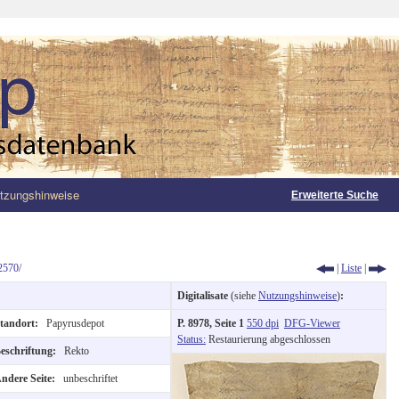
tzungshinweise
Erweiterte Suche
2570/
|
Liste
|
Digitalisate
(siehe
Nutzungshinweise
)
:
tandort:
Papyrusdepot
P. 8978, Seite 1
550 dpi
DFG-Viewer
Status:
Restaurierung abgeschlossen
eschriftung:
Rekto
ndere Seite:
unbeschriftet