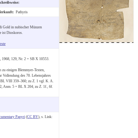
chreibweise:
erkunft:
Pathyris
di Gold in nubischer Münzen
e ist Dioskoros.
exte
, 1968, 129, Nr. 2 = SB X 10553.
n zu einigen Blemmyer-Texten,
ur Vollendung des 70. Lebensjahres
BL VIII 359–360; zu Z. 1 vgl. K. A.
Anm. 5 = BL X 204; zu Z. 1f., 6f.
cumentary Papyri
(
CC BY
), s. Link: