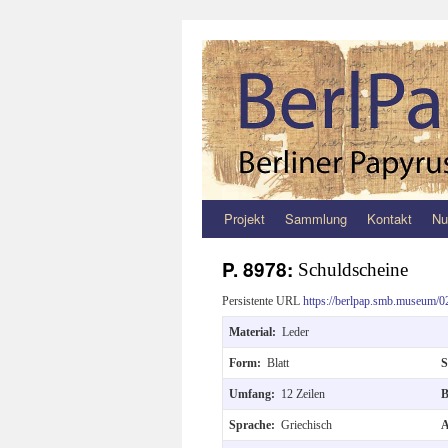
Projekt
Sammlung
Kontakt
Nu
Zum
Inhalt
P. 8978:
Schuldscheine
springen
Persistente URL
https://berlpap.smb.museum/0
Material:
Leder
Form:
Blatt
S
Umfang:
12 Zeilen
B
Sprache:
Griechisch
A