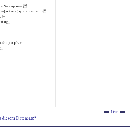
̣ω̣ν̣ Ν̣ο̣υ̣β̣α̣ρ̣[ιτῶν]
) νο(μισμάτια)
η
μόνα καὶ ταῦτ̣α̣
 μο̣ι
 ἐ̣γράφη
μισμάτια)
ια
μόνα
ης]
|
Liste
|
u diesem Datensatz?