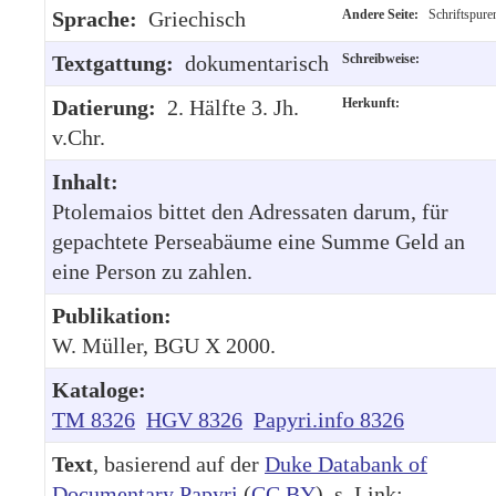
Sprache:
Griechisch
Andere Seite:
Schriftspure
Textgattung:
dokumentarisch
Schreibweise:
Datierung:
2. Hälfte 3. Jh.
Herkunft:
v.Chr.
Inhalt:
Ptolemaios bittet den Adressaten darum, für
gepachtete Perseabäume eine Summe Geld an
eine Person zu zahlen.
Publikation:
W. Müller, BGU X 2000.
Kataloge:
TM 8326
HGV 8326
Papyri.info 8326
Text
, basierend auf der
Duke Databank of
Documentary Papyri
(
CC BY
), s. Link: