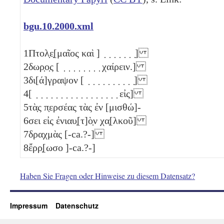
bgu.10.2000.xml
1
Πτολ̣ε̣[μαῖος καὶ ] ̣ ̣ ̣ ̣ ̣ ̣ ̣]
2
δωρ̣ο̣ς [ ̣ ̣ ̣ ̣ ̣ ̣ ̣ ̣ χαίρειν.]
3
δι[ά]γραψον [ ̣ ̣ ̣ ̣ ̣ ̣ ̣ ̣ ̣ ̣]
4
[ ̣ ̣ ̣ ̣ ̣ ̣ ̣ ̣ ̣ ̣ ̣ ̣ ̣ ̣ ̣ ̣ ̣ εἰς]
5
τὰ̣ς π̣ερσέας τὰς ἐν [μισθώ]-
6
σει εἰς ἐνιαυ̣[τ]ὸ̣ν χα̣[λκοῦ]
7
δραχμὰς [-ca.?-]
8
ἔρρ̣[ωσο ]-ca.?-]
Haben Sie Fragen oder Hinweise zu diesem Datensatz?
Impressum
Datenschutz