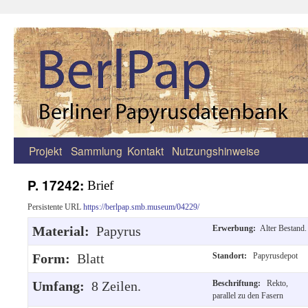
Projekt
Sammlung
Kontakt
Nutzungshinweise
Zum
Inhalt
P. 17242:
Brief
springen
Persistente URL
https://berlpap.smb.museum/04229/
Material:
Papyrus
Erwerbung:
Alter Bestand.
Form:
Blatt
Standort:
Papyrusdepot
Umfang:
8 Zeilen.
Beschriftung:
Rekto,
parallel zu den Fasern