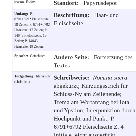
Form:
Kodex
Standort:
Papyrusdepot
Umfang:
P.
Beschriftung:
Haar- und
6791+6792 Fleischseite:
Fleischseite
18 Zeilen; P. 6791+6792
Haarseite: 17 Zeilen; P.
14043 Fleischseite: 19
Zeilen; P. 14043
Haarseite: 19 Zeilen.
Sprache:
Griechisch
Andere Seite:
Fortsetzung des
Textes
Textgattung:
literarisch
Schreibweise:
Nomina sacra
(christlich)
abgekürzt; Kürzungsstrich für
Schluss-Ny am Zeilenende;
Trema am Wortanfang bei Iota
und Ypsilon; Interpunktion durch
Hochpunkt und Punkt; P.
6791+6792 Fleischseite Z. 4
Initiale leicht ausgerückt