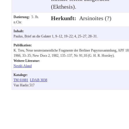
(Ekthesis).
Datierung:
5. Jh.
Herkunft:
Arsinoites (?)
n.Chr.
Inhalt:
Paulus, Brief an die Galater 1, 9–12, 19–22; 4, 25–27, 28–31.
Publikation:
K. Treu, Neue neutestamentliche Fragmente der Berliner Papyrussammlung, APF 18
1966, 33–35; New Docs 2, 1982, 135–137, Nr. 91,10 (G. H. R. Horsley).
Weitere Literatur:
Nestlé-Aland
Kataloge:
TM 61881
LDAB 3038
Van Haelst 517