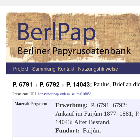
Projekt
Sammlung
Kontakt
Nutzungshinweise
Zum
Inhalt
P. 6791 + P. 6792 + P. 14043:
Paulus, Brief an di
springen
Persistente URL
https://berlpap.smb.museum/01685/
Material:
Pergament
Erwerbung:
P. 6791+6792:
Ankauf im Faijûm 1877–1881; P.
14043: Alter Bestand.
Fundort:
Faijûm