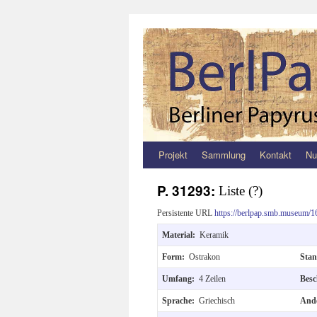
Projekt
Sammlung
Kontakt
Nu
Zum
Inhalt
P. 31293:
Liste (?)
springen
Persistente URL
https://berlpap.smb.museum/1
Material:
Keramik
Form:
Ostrakon
Sta
Umfang:
4 Zeilen
Besc
Sprache:
Griechisch
Ande