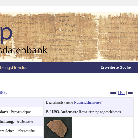
tzungshinweise
Erweiterte Suche
6065/
|
Liste
|
Digitalisate
(siehe
Nutzungshinweise
)
:
ndort:
Papyrusdepot
P. 31293, Außenseite
Restaurierung abgeschlossen
hriftung:
Außenseite
re Seite:
unbeschriftet