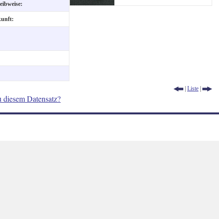
eibweise:
kunft:
|
Liste
|
u diesem Datensatz?