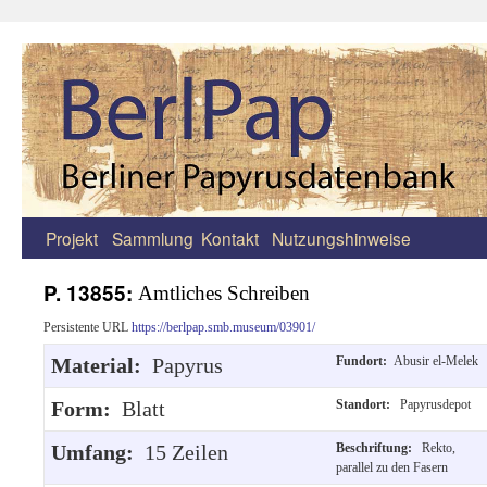
Projekt
Sammlung
Kontakt
Nutzungshinweise
Zum
Inhalt
P. 13855:
Amtliches Schreiben
springen
Persistente URL
https://berlpap.smb.museum/03901/
Material:
Papyrus
Fundort:
Abusir el-Melek
Form:
Blatt
Standort:
Papyrusdepot
Umfang:
15 Zeilen
Beschriftung:
Rekto,
parallel zu den Fasern