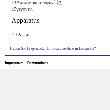
14
Διοφάντωι συνφανὲς
15
γέγονεν.
Apparatus
^
10. εἰμι
Haben Sie Fragen oder Hinweise zu diesem Datensatz?
Impressum
Datenschutz