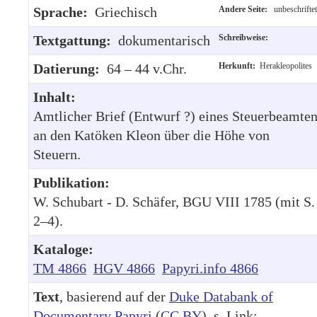
Sprache:
Griechisch
Andere Seite:
unbeschriftet
Textgattung:
dokumentarisch
Schreibweise:
Datierung:
64 – 44 v.Chr.
Herkunft:
Herakleopolites
Inhalt:
Amtlicher Brief (Entwurf ?) eines Steuerbeamte
an den Katöken Kleon über die Höhe von
Steuern.
Publikation:
W. Schubart - D. Schäfer, BGU VIII 1785 (mit S.
2–4).
Kataloge:
TM 4866
HGV 4866
Papyri.info 4866
Text
, basierend auf der
Duke Databank of
Documentary Papyri
(
CC BY
), s. Link: