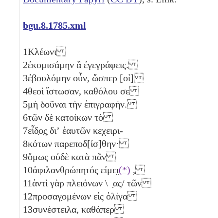
bgu.8.1785.xml
1
Κλέωνι
2
ἐκομισάμην ἃ ἐγεγράφεις.
3
ἐβουλόμην οὖν, ὥσπερ [οἱ]
4
θεοὶ ἴστωσαν, καθόλου σε
5
μὴ δοῦναι τὴν ἐπιγραφήν.
6
τῶν δὲ κατοίκων τὸ
7
εἶδ̣ο̣ς̣ διʼ ἑαυτῶν κεχειρι-
8
κότων παρεποδ[ίσ]θην·
9
ὅμως οὐδὲ κατὰ πᾶν
10
ἀφιλανθρώπητός εἰμε̣ι̣
(*)
,
11
ἀντὶ γὰρ πλειόνων \ ̣ας/ τῶν
12
προσαγ̣ομένων εἰς ὀλίγα
13
συνέστειλα, καθάπερ