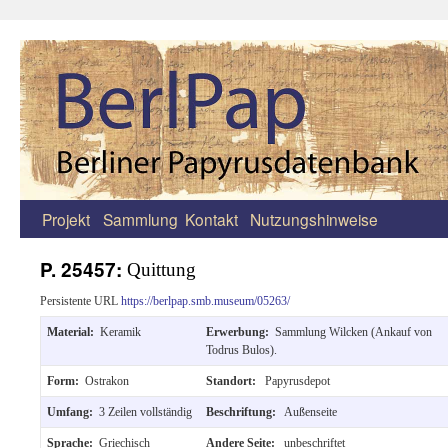
Projekt
Sammlung
Kontakt
Nutzungshinweise
Zum
Inhalt
P. 25457:
Quittung
springen
Persistente URL
https://berlpap.smb.museum/05263/
Material:
Keramik
Erwerbung:
Sammlung Wilcken (Ankauf von
Todrus Bulos).
Form:
Ostrakon
Standort:
Papyrusdepot
Umfang:
3 Zeilen vollständig
Beschriftung:
Außenseite
Sprache:
Griechisch
Andere Seite:
unbeschriftet