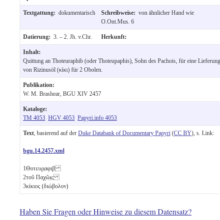
Textgattung:
dokumentarisch
Schreibweise:
von ähnlicher Hand wie
O.Ont.Mus. 6
Datierung:
3. – 2. Jh. v.Chr.
Herkunft:
Inhalt:
Quittung an Thoteuraphib (oder Thoteupaphis), Sohn des Pachois, für eine Lieferun
von Rizinusöl (κίκι) für 2 Obolen.
Publikation:
W. M. Brashear, BGU XIV 2457
Kataloge:
TM 4053
HGV 4053
Papyri.info 4053
Text
, basierend auf der
Duke Databank of Documentary Papyri
(
CC BY
), s. Link:
bgu.14.2457.xml
1
Θοτευρ̣αφιβ̣
2
τοῦ Πα̣χῶ̣ι̣ς
3
κίκιος
(διώβολον)
Haben Sie Fragen oder Hinweise zu diesem Datensatz?