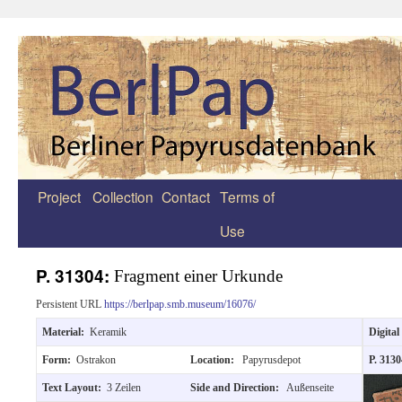
Project
Collection
Contact
Terms of
Zum
Use
Inhalt
springen
P. 31304:
Fragment einer Urkunde
Persistent URL
https://berlpap.smb.museum/16076/
Material:
Keramik
Digital
Form:
Ostrakon
Location:
Papyrusdepot
P. 313
Text Layout:
3 Zeilen
Side and Direction:
Außenseite