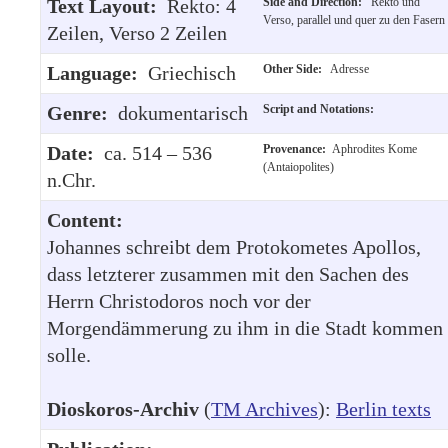
Text Layout:
Rekto: 4
Side and Direction:
Rekto und
Verso, parallel und quer zu den Fasern
Zeilen, Verso 2 Zeilen
Language:
Griechisch
Other Side:
Adresse
Genre:
dokumentarisch
Script and Notations:
Date:
ca. 514 – 536
Provenance:
Aphrodites Kome
(Antaiopolites)
n.Chr.
Content:
Johannes schreibt dem Protokometes Apollos,
dass letzterer zusammen mit den Sachen des
Herrn Christodoros noch vor der
Morgendämmerung zu ihm in die Stadt kommen
solle.
Dioskoros-Archiv
(
TM Archives
):
Berlin texts