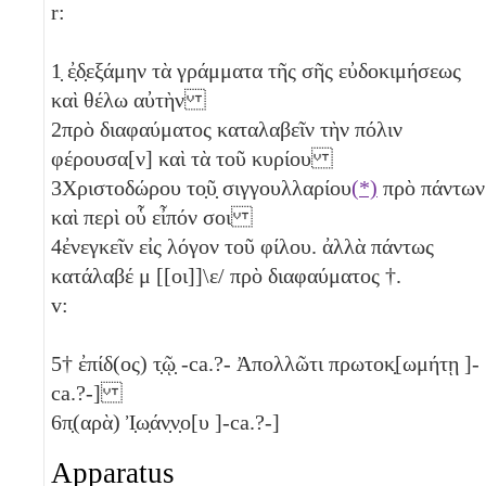
r:
1
̣ ἐ̣δ̣εξάμην τὰ γράμματα τῆς σῆς εὐδοκιμήσεως
καὶ θέλω αὐτὴν
2
πρὸ διαφαύματος καταλαβεῖν τὴν πόλιν
φέρουσα[ν] καὶ τὰ τοῦ κυρίου
3
Χριστοδώρου το̣ῦ̣ σιγγουλλαρίου
(*)
πρὸ πάντων
καὶ περὶ οὗ εἶπόν σοι
4
ἐνεγκεῖν εἰς λόγον τοῦ φίλου. ἀλλὰ πάντως
κατάλαβέ μ [[οι]]\ε/ πρὸ διαφαύματος †.
v:
5
† ἐπίδ(ος) τ̣ῷ̣ -ca.?- Ἀπολλῶτι πρωτοκ̣[ωμήτῃ ]-
ca.?-]
6
π̣(αρὰ) Ἰ̣ω̣άν̣ν̣ο[υ ]-ca.?-]
Apparatus