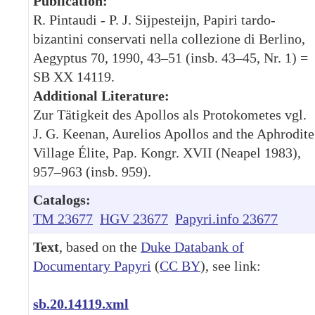
Publication:
R. Pintaudi - P. J. Sijpesteijn, Papiri tardo-
bizantini conservati nella collezione di Berlino,
Aegyptus 70, 1990, 43–51 (insb. 43–45, Nr. 1) =
SB XX 14119.
Additional Literature:
Zur Tätigkeit des Apollos als Protokometes vgl.
J. G. Keenan, Aurelios Apollos and the Aphrodite
Village Élite, Pap. Kongr. XVII (Neapel 1983),
957–963 (insb. 959).
Catalogs:
TM 23677
HGV 23677
Papyri.info 23677
Text
, based on the
Duke Databank of
Documentary Papyri
(
CC BY
), see link:
sb.20.14119.xml