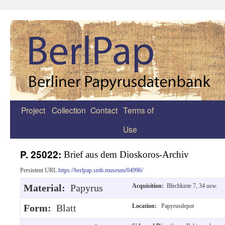
Project
Collection
Contact
Terms of
Zum
Use
Inhalt
springen
P. 25022:
Brief aus dem Dioskoros-Archiv
Persistent URL
https://berlpap.smb.museum/04996/
Material:
Papyrus
Acquisition:
Blechkiste 7, 34 usw.
Form:
Blatt
Location:
Papyrusdepot