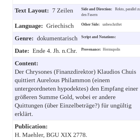
Text Layout:
7 Zeilen
Side and Direction:
Rekto, parallel z
den Fasern
Language:
Griechisch
Other Side:
unbeschriftet
Genre:
dokumentarisch
Script and Notations:
Date:
Ende 4. Jh. n.Chr.
Provenance:
Hermupolis
Content:
Der Chrysones (Finanzdirektor) Klaudios Chuis
quittiert Aurelous Philammon (einem
untergeordneten hypodektes) den Empfang einer
größeren Summe Gold, wobei er andere
Quittungen (über Einzelbeträge?) für ungültig
erklärt.
Publication:
H. Maehler, BGU XIX 2778.