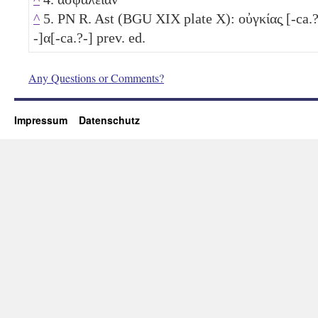
^
5. PN R. Ast (BGU XIX plate X): οὐγκίας̣ [-ca.
-]α[-ca.?-] prev. ed.
Any Questions or Comments?
Impressum
Datenschutz