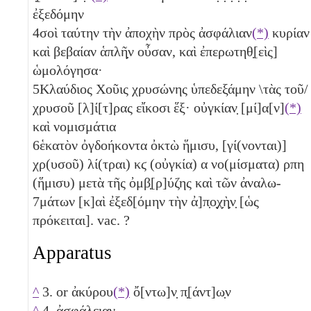
ἐξεδόμην
4
σοὶ ταύτην τὴν ἀποχὴν πρὸς ἀσφάλιαν
(*)
κυρίαν
καὶ βεβαίαν ἁπλῆ̣ν οὖσαν, καὶ ἐπερωτηθ̣[εὶς]
ὡμολόγησα·
5
Κλαύδιος Χοῦις χρυσώνης ὑπεδεξάμην \τὰς τοῦ/
χρυσοῦ [λ]ί[τ]ρας εἴκοσι ἕξ· οὐγκίαν̣ [μί]α[ν]
(*)
καὶ νομισμάτια
6
ἑκατὸν ὀγδοήκοντα ὀκτὼ ἥμισυ, [γί(νονται)]
χρ(υσοῦ) λί(τραι)
κϛ
(οὐγκία)
α
νο(μίσματα)
ρπη
(ἥμισυ)
μετὰ τῆς ὀμβ̣[ρ]ύζης καὶ τῶν ἀναλω-
7
μάτων [κ]αὶ ἐξεδ[όμην τὴν ἀ]π̣ο̣χ̣ὴ̣ν̣ [ὡς
πρόκειται]. vac. ?
Apparatus
^
3. or ἀκύρου
(*)
ὄ[ντω]ν̣ π̣[άντ]ω̣ν
^
4. ἀσφάλειαν