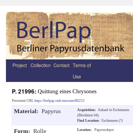
Project
Collection
Contact
Terms of
Zum
Use
Inhalt
springen
P. 21996:
Quittung eines Chrysones
Persistent URL
https://berlpap.smb.museum/00253/
Material:
Papyrus
Acquisition:
Ankauf in Eschmunen
(Blechkiste 64).
Find Location:
Eschmunen (?)
Form:
Rolle
Location:
Papyrusdepot