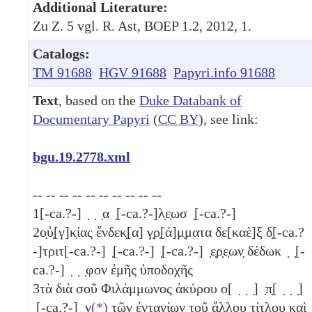
Additional Literature:
Zu Z. 5 vgl. R. Ast, BOEP 1.2, 2012, 1.
Catalogs:
TM 91688
HGV 91688
Papyri.info 91688
Text
, based on the
Duke Databank of
Documentary Papyri
(
CC BY
), see link:
bgu.19.2778.xml
-- -- -- -- -- -- -- -- -- --
1
[-ca.?-] ̣ ̣ ̣α ̣[-ca.?-]λ̣ε̣ωσ ̣[-ca.?-]
2
ο̣ὐ̣[γ]κ̣ίας ἕνδεκ̣[α] γ̣ρ̣[ά]μ̣ματα δε[καὲ]ξ δ̣[-ca.?
-]τριτ[-ca.?-] ̣[-ca.?-] ̣[-ca.?-] ̣ε̣ρ̣ε̣ων̣ δέδωκ ̣ ̣[-
ca.?-] ̣ ̣ ̣φον ἐμῆς ὑποδοχῆς
3
τὰ διὰ σοῦ Φιλάμμωνος ἀκύρου ο[ ̣ ̣ ̣] ̣π̣[ ̣ ̣ ̣]
̣[-ca.?-] ̣ν
(*)
τῶν ἐνταγίων τοῦ ἄ̣λ̣λ̣ο̣υ̣ τίτλου καὶ