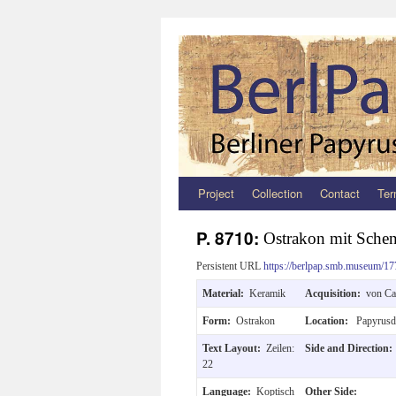
Project
Collection
Contact
Ter
Zum
Inhalt
P. 8710:
Ostrakon mit Sche
springen
Persistent URL
https://berlpap.smb.museum/17
Material:
Keramik
Acquisition:
von Ca
Form:
Ostrakon
Location:
Papyrusd
Text Layout:
Zeilen:
Side and Direction
22
Language:
Koptisch
Other Side: