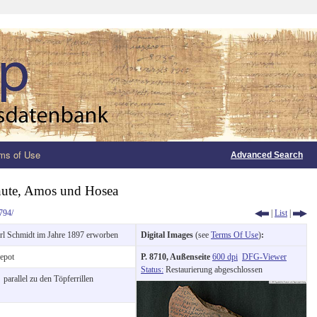
ms of Use
Advanced Search
nute, Amos und Hosea
794/
|
List
|
rl Schmidt im Jahre 1897 erworben
Digital Images
(see
Terms Of Use
)
:
epot
P. 8710, Außenseite
600 dpi
DFG-Viewer
Status:
Restaurierung abgeschlossen
:
parallel zu den Töpferrillen