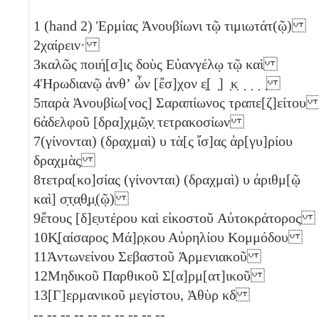
1
(hand 2) Ἑρμίας Ἀνουβίωνι τῷ τιμιωτάτ(ῷ)
2
χαίρειν·
3
καλῶς ποιή[σ]ις δοὺς Εὐανγέλῳ τῷ καὶ
4
Ἡρωδιανῷ ἀνθʼ ὧν [ἔσ]χον ε̣[ ̣] ̣κ̣ ̣ ̣ ̣ ̣
5
παρὰ Ἀνουβίω[νος] Σαραπίωνος τραπε[ζ]είτο
6
ἀδελφοῦ [δρα]χμ̣ῶ̣ν̣ τετρακοσίων
7
(γίνονται) (δραχμαὶ)
υ
τὰ[ς ἴσ]ας ἀρ[γυ]ρίου
δραχμὰς
8
τετρα[κο]σίας (γίνονται) (δραχμαὶ)
υ
ἀριθμ[ῷ
καὶ] σ̣τ̣α̣θ̣μ̣(ῷ)
9
ἔτους [δ]ε̣υτέρου καὶ εἰκοστοῦ
Αὐτοκράτορος
10
Κ̣[αίσαρος Μά]ρ̣κου Αὐρηλίου Κομμόδου
11
Ἀντωνείνου Σεβαστοῦ Ἀρμενιακοῦ
12
Μηδικοῦ Παρθικοῦ Σ[α]ρμ[ατ]ικοῦ
13
[Γ]ερμανικοῦ μεγίστου, Ἁθὺρ
κδ
-- -- -- -- -- -- -- -- -- --