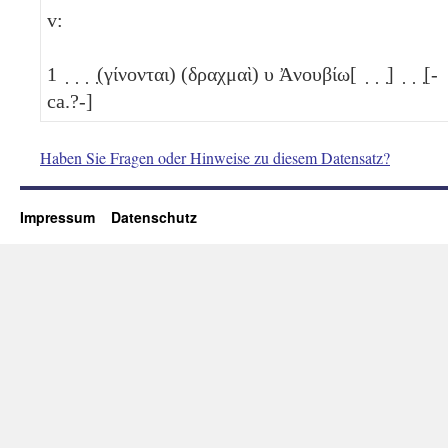
v:
1
̣ ̣ ̣ ̣(γίνονται) (δραχμαὶ)
υ
Ἀνουβίω[ ̣ ̣ ̣] ̣ ̣ ̣[-
ca.?-]
Haben Sie Fragen oder Hinweise zu diesem Datensatz?
Impressum
Datenschutz