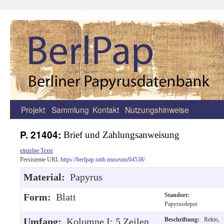
Projekt
Sammlung
Kontakt
Nutzungshinweise
Zum
Inhalt
P. 21404:
Brief und Zahlungsanweisung
springen
einzelne Texte
Persistente URL
https://berlpap.smb.museum/04538/
Material:
Papyrus
Form:
Blatt
Standort:
Papyrusdepot
Umfang:
Kolumne I: 5 Zeilen,
Beschriftung:
Rekto,