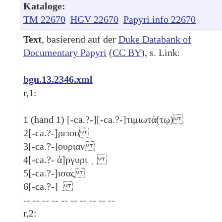
Kataloge:
TM 22670
HGV 22670
Papyri.info 22670
Text
, basierend auf der
Duke Databank of
Documentary Papyri
(
CC BY
), s. Link:
bgu.13.2346.xml
r,1:
1
(hand 1) [-ca.?-][-ca.?-]τιμιωτά(τῳ)
2
[-ca.?-]ρειου
3
[-ca.?-]ουριαν
4
[-ca.?- ἀ]ργυρι ̣ ̣
5
[-ca.?-]ισας
6
[-ca.?-] ̣
-- -- -- -- -- -- -- -- -- --
r,2: