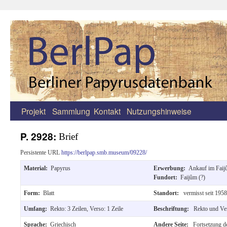
Projekt
Sammlung
Kontakt
Nutzungshinweise
Zum
Inhalt
P. 2928:
Brief
springen
Persistente URL
https://berlpap.smb.museum/09228/
Material:
Papyrus
Erwerbung:
Ankauf im Fai
Fundort:
Faijûm (?)
Form:
Blatt
Standort:
vermisst seit 1958
Umfang:
Rekto: 3 Zeilen, Verso: 1 Zeile
Beschriftung:
Rekto und Ver
Sprache:
Griechisch
Andere Seite:
Fortsetzung de